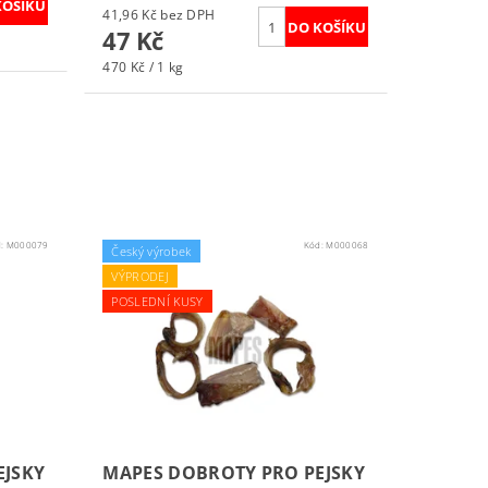
41,96 Kč bez DPH
47 Kč
470 Kč / 1 kg
d:
M000079
Kód:
M000068
Český výrobek
VÝPRODEJ
POSLEDNÍ KUSY
EJSKY
MAPES DOBROTY PRO PEJSKY