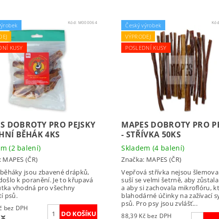
Kód:
M000064
Kó
výrobek
Český výrobek
DEJ
VÝPRODEJ
DNÍ KUSY
POSLEDNÍ KUSY
S DOBROTY PRO PEJSKY
MAPES DOBROTY PRO P
CHNÍ BĚHÁK 4KS
- STŘÍVKA 50KS
dem
(2 balení)
Skladem
(4 balení)
:
MAPES (ČR)
Značka:
MAPES (ČR)
 běháky jsou zbavené drápků,
Vepřová střívka nejsou šlemova
ošlo k poranění. Je to křupavá
suší se velmi šetrně, aby zůstala
tka vhodná pro všechny
a aby si zachovala mikroflóru, 
tí psů.
blahodárné účinky na zažívací 
psů. Pro psy jsou zvlášť...
37,50 Kč bez DPH
88,39 Kč bez DPH