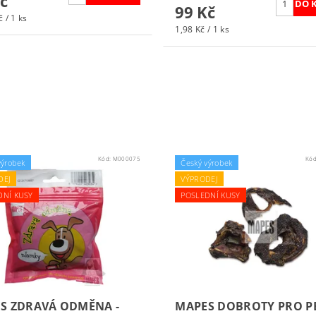
č
99 Kč
 / 1 ks
1,98 Kč / 1 ks
Kód:
M000075
Kó
výrobek
Český výrobek
DEJ
VÝPRODEJ
DNÍ KUSY
POSLEDNÍ KUSY
S ZDRAVÁ ODMĚNA -
MAPES DOBROTY PRO P