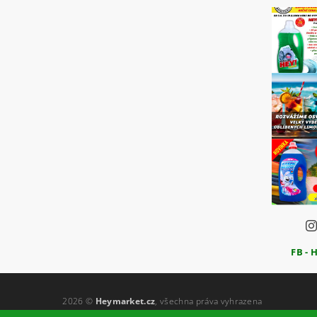
FB - 
2026 ©
Heymarket.cz
, všechna práva vyhrazena