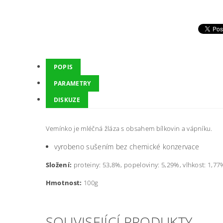
POPIS
PARAMETRY
DISKUZE
Vemínko je mléčná žláza s obsahem bílkovin a vápníku.
vyrobeno sušením bez chemické konzervace
Složení:
proteiny: 53,8%, popeloviny: 5,29%, vlhkost: 1,77
Hmotnost:
100g
SOUVISEJÍCÍ PRODUKTY