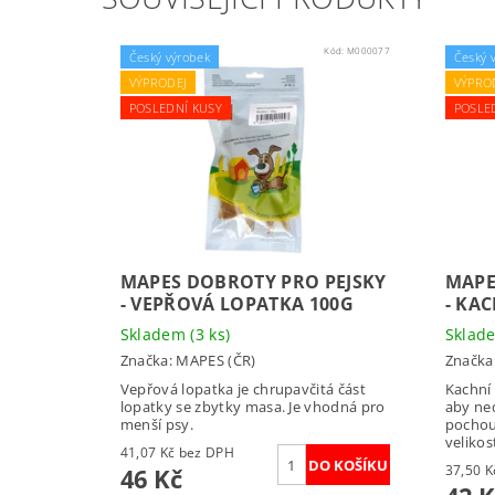
Kód:
M000077
Český výrobek
Český 
VÝPRODEJ
VÝPRO
POSLEDNÍ KUSY
POSLE
MAPES DOBROTY PRO PEJSKY
MAPE
- VEPŘOVÁ LOPATKA 100G
- KA
Skladem
(3 ks)
Skla
Značka:
MAPES (ČR)
Značka
Vepřová lopatka je chrupavčitá část
Kachní
lopatky se zbytky masa. Je vhodná pro
aby ned
menší psy.
pochou
velikos
41,07 Kč bez DPH
46 Kč