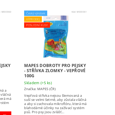
d:
M000060
Kód:
M000061
Český výrobek
VÝPRODEJ
POSLEDNÍ KUSY
EJSKY
MAPES DOBROTY PRO PEJSKY
- STŘÍVKA ZLOMKY - VEPŘOVÉ
100G
Skladem
(>5 ks)
Značka:
MAPES (ČR)
ná a
 vláčná
Vepřová střívka nejsou šlemovaná a
která má
suší se velmi šetrně, aby zůstala vláčná
systém
a aby si zachovala mikroflóru, která má
blahodárné účinky na zažívací systém
psů. Pro psy jsou zvlášť...