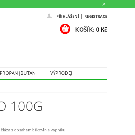
|
PŘIHLÁŠENÍ
REGISTRACE
KOŠÍK:
0 Kč
PROPAN|BUTAN
VÝPRODEJ
DOPRAVA A PLATBA
Ů
KONTAKTUJTE NÁS
O NÁS
O 100G
PARTNERSKÉ PRODEJNY HEY!
žláza s obsahem bílkovin a vápníku.