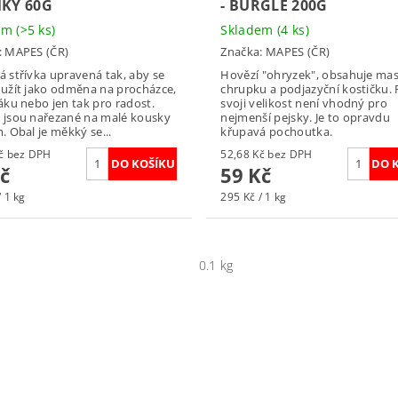
KY 60G
- BURGLE 200G
dem
(>5 ks)
Skladem
(4 ks)
:
MAPES (ČR)
Značka:
MAPES (ČR)
 střívka upravená tak, aby se
Hovězí "ohryzek", obsahuje mas
oužít jako odměna na procházce,
chrupku a podjazyční kostičku. 
áku nebo jen tak pro radost.
svoji velikost není vhodný pro
 jsou nařezané na malé kousky
nejmenší pejsky. Je to opravdu
. Obal je měkký se...
křupavá pochoutka.
34,82 Kč bez DPH
52,68 Kč bez DPH
č
59 Kč
/ 1 kg
295 Kč / 1 kg
0.1 kg