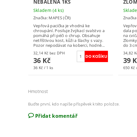
NEBALENÁ 1KS
ZLOM
Skladem
(4 ks)
Skla
Značka:
MAPES (ČR)
Značka
Vepřová pacička je vhodná ke
Vepřová
chroupání. Posiluje žvýkací svalstvo a
dala p
pomáhá při péči o chrup. Obsahuje
na cvič
netříštivou kost, kůži a šlachy s vazy.
Zlomky
Pozor nepodávat na koberci, hodně...
do 3 cm
32,14 Kč bez DPH
36 Kč
39 K
36 Kč / 1 ks
650 Kč 
Hmotnost
Buďte první, kdo napíše příspěvek k této položce.
Přidat komentář