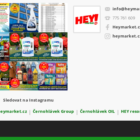
info
@
heymar
775 761 609
Heymarket.c
heymarket.c
Sledovat na Instagramu
Heymarket.cz
|
Černohlávek Group
|
Černohlávek OIL
|
HEY reso