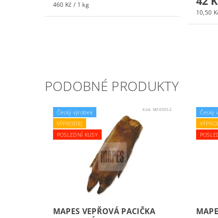
42 K
460 Kč / 1 kg
10,50 Kč
PODOBNÉ PRODUKTY
Kód:
M000052
Český výrobek
Český 
VÝPRODEJ
VÝPRO
POSLEDNÍ KUSY
POSLE
MAPES VEPŘOVÁ PACIČKA
MAPE