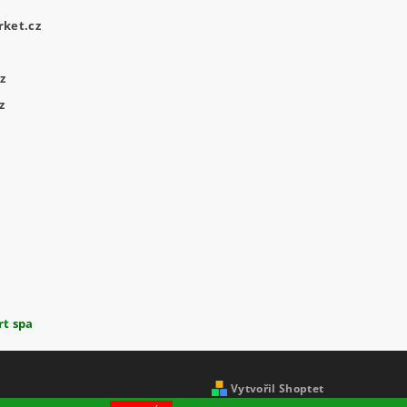
ket.cz
z
z
rt spa
Vytvořil Shoptet