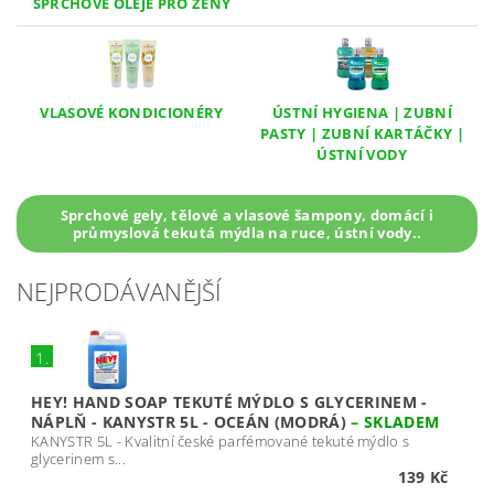
SPRCHOVÉ OLEJE PRO ŽENY
VLASOVÉ KONDICIONÉRY
ÚSTNÍ HYGIENA | ZUBNÍ
PASTY | ZUBNÍ KARTÁČKY |
ÚSTNÍ VODY
Sprchové gely, tělové a vlasové šampony, domácí i
průmyslová tekutá mýdla na ruce, ústní vody..
NEJPRODÁVANĚJŠÍ
1.
HEY! HAND SOAP TEKUTÉ MÝDLO S GLYCERINEM -
NÁPLŇ - KANYSTR 5L - OCEÁN (MODRÁ)
–
SKLADEM
KANYSTR 5L - Kvalitní české parfémované tekuté mýdlo s
glycerinem s...
139 Kč