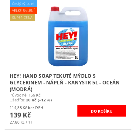
Český výrobek
VELKÉ BALENÍ
SUPER CENA
HEY! HAND SOAP TEKUTÉ MÝDLO S
GLYCERINEM - NÁPLŇ - KANYSTR 5L - OCEÁN
(MODRÁ)
Původně:
159 Kč
Ušetříte
:
20 Kč (–12 %)
114,88 Kč bez DPH
139 Kč
27,80 Kč / 1 l