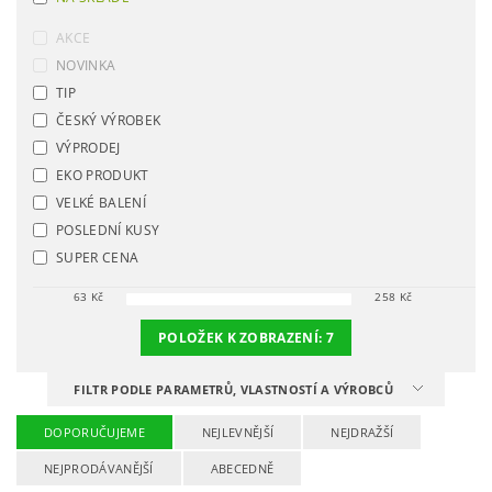
AKCE
NOVINKA
TIP
ČESKÝ VÝROBEK
VÝPRODEJ
EKO PRODUKT
VELKÉ BALENÍ
POSLEDNÍ KUSY
SUPER CENA
63
Kč
258
Kč
POLOŽEK K ZOBRAZENÍ:
7
FILTR PODLE PARAMETRŮ, VLASTNOSTÍ A VÝROBCŮ
DOPORUČUJEME
NEJLEVNĚJŠÍ
NEJDRAŽŠÍ
NEJPRODÁVANĚJŠÍ
ABECEDNĚ