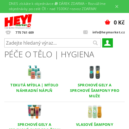
DNES získáte k objednávce 🎁 DÁREK ZDARMA • Rozvážíme
objednávky po celé ČR • nad 1500Kč rozvoz ZDARMA!
0 Kč
info@heymarket.cz
775 761 609
PÉČE O TĚLO | HYGIENA
TEKUTÁ MÝDLA | MÝDLO
SPRCHOVÉ GELY A
NÁHRADNÍ NÁPLŇ
SPRCHOVÉ ŠAMPONY PRO
MUŽE
SPRCHOVÉ GELY A
VLASOVÉ ŠAMPONY