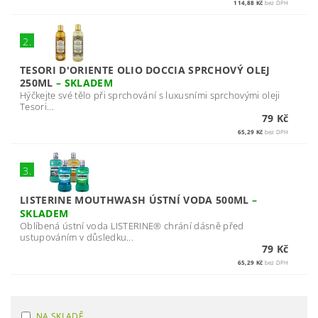
114,88 Kč
bez DPH
2.
TESORI D'ORIENTE OLIO DOCCIA SPRCHOVÝ OLEJ
250ML
–
SKLADEM
Hýčkejte své tělo při sprchování s luxusními sprchovými oleji
Tesori...
79 Kč
65,29 Kč
bez DPH
3.
LISTERINE MOUTHWASH ÚSTNÍ VODA 500ML
–
SKLADEM
Oblíbená ústní voda LISTERINE® chrání dásně před
ustupováním v důsledku...
79 Kč
65,29 Kč
bez DPH
NA SKLADĚ