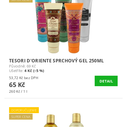
TESORI D'ORIENTE SPRCHOVÝ GEL 250ML
Původně:
69 Kč
Ušetříte
:
4 Kč (–5 %)
53,72 Kč bez DPH
DETAIL
65 Kč
260 Kč / 1 l
DOPORUČUJEME
SUPER CENA