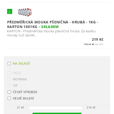
3.
PŘEDMĚŘICKÁ MOUKA PŠENIČNÁ - HRUBÁ - 1KG -
KARTON 10X1KG
–
SKLADEM
KARTON - Předměřická mouka pšeničná hrubá. Za kvalitu
mouky ručí stárek...
219 Kč
195,54 Kč
bez DPH
NA SKLADĚ
AKCE
NOVINKA
TIP
ČESKÝ VÝROBEK
VELKÉ BALENÍ
21
Kč
219
Kč