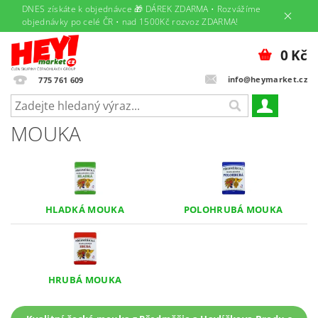
DNES získáte k objednávce 🎁 DÁREK ZDARMA • Rozvážíme
objednávky po celé ČR • nad 1500Kč rozvoz ZDARMA!
0 Kč
info@heymarket.cz
775 761 609
MOUKA
HLADKÁ MOUKA
POLOHRUBÁ MOUKA
HRUBÁ MOUKA