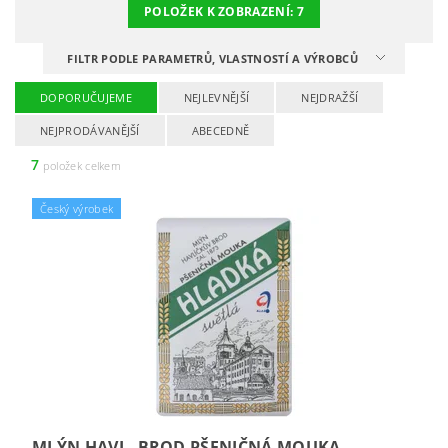
POLOŽEK K ZOBRAZENÍ:
7
FILTR PODLE PARAMETRŮ, VLASTNOSTÍ A VÝROBCŮ
DOPORUČUJEME
NEJLEVNĚJŠÍ
NEJDRAŽŠÍ
NEJPRODÁVANĚJŠÍ
ABECEDNĚ
7
položek celkem
Český výrobek
MLÝN HAVL. BROD PŠENIČNÁ MOUKA -