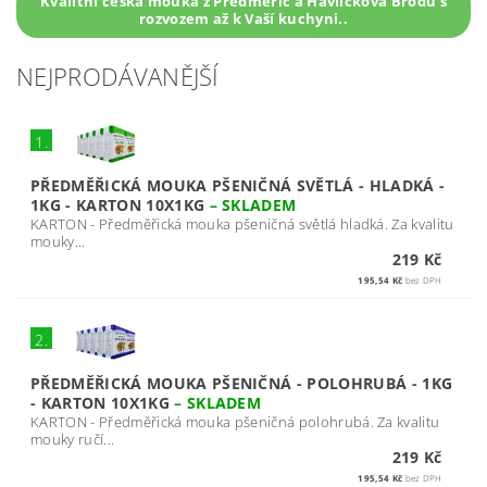
Kvalitní česká mouka z Předměřic a Havlíčkova Brodu s
rozvozem až k Vaší kuchyni..
NEJPRODÁVANĚJŠÍ
1.
PŘEDMĚŘICKÁ MOUKA PŠENIČNÁ SVĚTLÁ - HLADKÁ -
1KG - KARTON 10X1KG
–
SKLADEM
KARTON - Předměřická mouka pšeničná světlá hladká. Za kvalitu
mouky...
219 Kč
195,54 Kč
bez DPH
2.
PŘEDMĚŘICKÁ MOUKA PŠENIČNÁ - POLOHRUBÁ - 1KG
- KARTON 10X1KG
–
SKLADEM
KARTON - Předměřická mouka pšeničná polohrubá. Za kvalitu
mouky ručí...
219 Kč
195,54 Kč
bez DPH