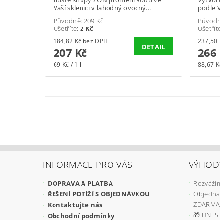
Vaší sklenici v lahodný ovocný...
podle V
Původně:
209 Kč
Původ
Ušetříte
:
2 Kč
Ušetřít
184,82 Kč bez DPH
DETAIL
207 Kč
266
69 Kč / 1 l
88,67 Kč
INFORMACE PRO VÁS
VÝHOD
DOPRAVA A PLATBA
Rozvážím
ŘEŠENÍ POTÍŽÍ S OBJEDNÁVKOU
Objedná
ZDARMA
Kontaktujte nás
🎁 DNES 
Obchodní podmínky