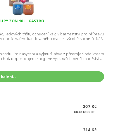
RUPY ZON 10L - GASTRO
, ledových tříští, ochucení káv, v barmanství pro přípravu
olev dortů, vaření kandovaného ovoce i výrobě sorbetů. Náš
nádu. Po nasycení a vyjmutí láhve z přístroje SodaStream
vní chuť, doporučujeme nejprve vyzkoušet menší množství a
balení..
207 Kč
184,82 Kč
bez DPH
314 Kč