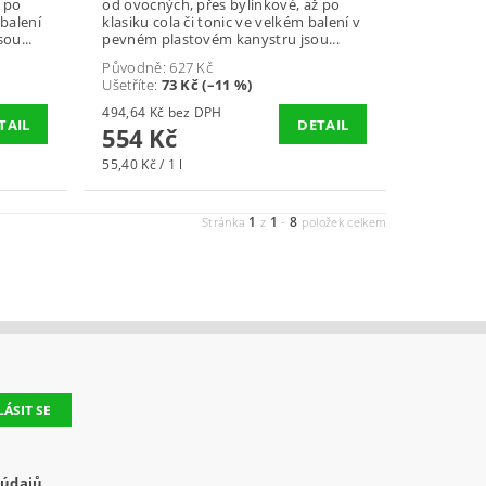
ž po
od ovocných, přes bylinkové, až po
 balení
klasiku cola či tonic ve velkém balení v
ou...
pevném plastovém kanystru jsou...
Původně:
627 Kč
Ušetříte
:
73 Kč (–11 %)
494,64 Kč bez DPH
TAIL
DETAIL
554 Kč
55,40 Kč / 1 l
1
1
8
Stránka
z
-
položek celkem
 údajů