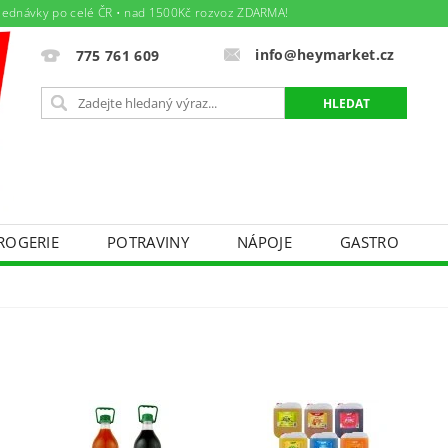
jednávky po celé ČR • nad 1500Kč rozvoz ZDARMA!
info@heymarket.cz
775 761 609
ROGERIE
POTRAVINY
NÁPOJE
GASTRO
ÁJEM
TEXTIL - BAZÁREK PRO MAMINKY A DĚTIČKY
DNÍ PODMÍNKY
PODMÍNKY OCHRANY OSOBNÍCH ÚDAJ
Y PRÁCE
AKTUÁLNÍ LETÁK
SPOLEČENSKÉ AKCE