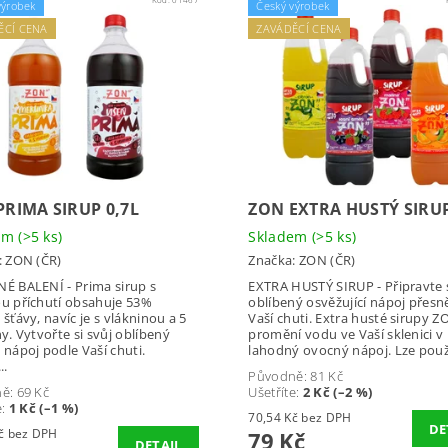
výrobek
Český výrobek
ĚCÍ CENA
ZAVÁDĚCÍ CENA
PRIMA SIRUP 0,7L
ZON EXTRA HUSTÝ SIRUP
dem
(>5 ks)
Skladem
(>5 ks)
:
ZON (ČR)
Značka:
ZON (ČR)
É BALENÍ - Prima sirup s
EXTRA HUSTÝ SIRUP - Připravte s
u příchutí obsahuje 53%
oblíbený osvěžující nápoj přesn
šťávy, navíc je s vlákninou a 5
Vaší chuti. Extra husté sirupy Z
y. Vytvořte si svůj oblíbený
promění vodu ve Vaší sklenici v
nápoj podle Vaší chuti.
lahodný ovocný nápoj. Lze použí
..
Původně:
81 Kč
ně:
69 Kč
Ušetříte
:
2 Kč (–2 %)
e
:
1 Kč (–1 %)
70,54 Kč bez DPH
DE
60,71 Kč bez DPH
79 Kč
DETAIL