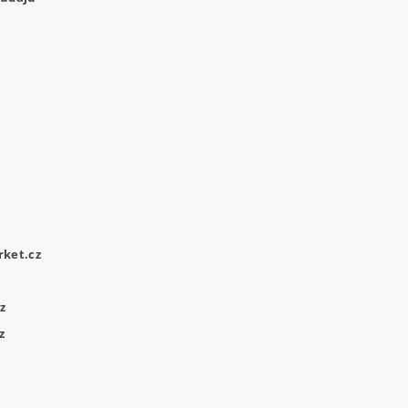
ket.cz
z
z