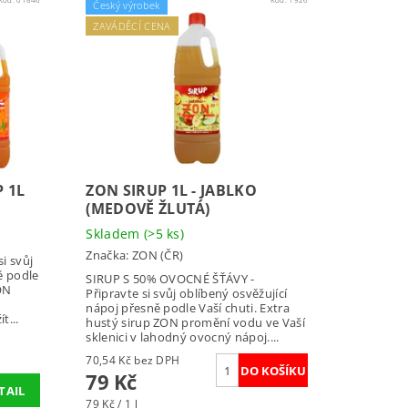
Český výrobek
ZAVÁDĚCÍ CENA
 1L
ZON SIRUP 1L - JABLKO
(MEDOVĚ ŽLUTÁ)
Skladem
(>5 ks)
Značka:
ZON (ČR)
i svůj
ě podle
SIRUP S 50% OVOCNÉ ŠŤÁVY -
ON
Připravte si svůj oblíbený osvěžující
nápoj přesně podle Vaší chuti. Extra
t...
hustý sirup ZON promění vodu ve Vaší
sklenici v lahodný ovocný nápoj....
70,54 Kč bez DPH
79 Kč
TAIL
79 Kč / 1 l