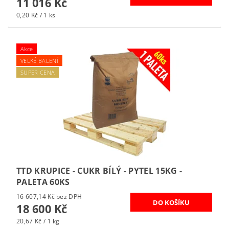
11 016 Kč
0,20 Kč / 1 ks
Akce
VELKÉ BALENÍ
SUPER CENA
TTD KRUPICE - CUKR BÍLÝ - PYTEL 15KG -
PALETA 60KS
16 607,14 Kč bez DPH
18 600 Kč
20,67 Kč / 1 kg