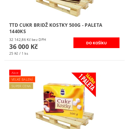
TTD CUKR BRIDŽ KOSTKY 500G - PALETA
1440KS
32 142,86 Kč bez DPH
36 000 Kč
25 Kč / 1 ks
Akce
VELKÉ BALENÍ
SUPER CENA