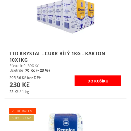
TTD KRYSTAL - CUKR BÍLÝ 1KG - KARTON
10X1KG
Původně:
300 Kč
Ušetříte
:
70 Kč (–23 %)
205,36 Kč bez DPH
230 Kč
23 Kč / 1 kg
VELKÉ BALENÍ
SUPER CENA