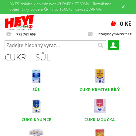
DNES získáte k objednávce 🎁 DÁREK ZDARMA • Rozvážíme
objednávky po celé ČR • nad 1500Kč rozvoz ZDARMA!
0 Kč
info@heymarket.cz
775 761 609
CUKR | SŮL
SŮL
CUKR KRYSTAL BÍLÝ
CUKR KRUPICE
CUKR MOUČKA