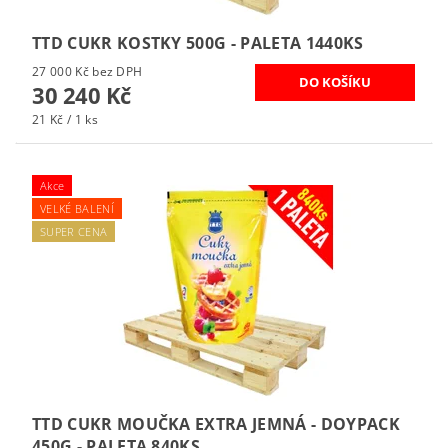
TTD CUKR KOSTKY 500G - PALETA 1440KS
27 000 Kč bez DPH
30 240 Kč
21 Kč / 1 ks
Akce
VELKÉ BALENÍ
SUPER CENA
TTD CUKR MOUČKA EXTRA JEMNÁ - DOYPACK
450G - PALETA 840KS