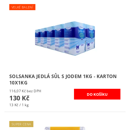
VELKÉ BALENÍ
SOLSANKA JEDLÁ SŮL S JODEM 1KG - KARTON
10X1KG
116,07 Kč bez DPH
130 Kč
13 Kč / 1 kg
SUPER CENA