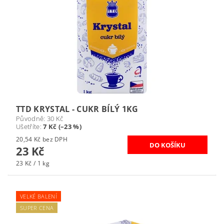
TTD KRYSTAL - CUKR BÍLÝ 1KG
Původně:
30 Kč
Ušetříte
:
7 Kč (–23 %)
20,54 Kč bez DPH
23 Kč
23 Kč / 1 kg
VELKÉ BALENÍ
SUPER CENA