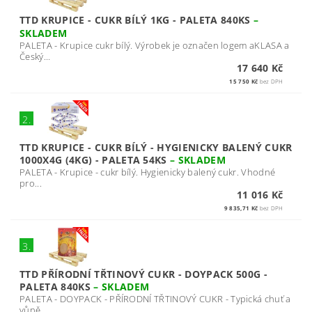
TTD KRUPICE - CUKR BÍLÝ 1KG - PALETA 840KS
–
SKLADEM
PALETA - Krupice cukr bílý. Výrobek je označen logem aKLASA a
Český...
17 640 Kč
15 750 Kč
bez DPH
2.
TTD KRUPICE - CUKR BÍLÝ - HYGIENICKY BALENÝ CUKR
1000X4G (4KG) - PALETA 54KS
–
SKLADEM
PALETA - Krupice - cukr bílý. Hygienicky balený cukr. Vhodné
pro...
11 016 Kč
9 835,71 Kč
bez DPH
3.
TTD PŘÍRODNÍ TŘTINOVÝ CUKR - DOYPACK 500G -
PALETA 840KS
–
SKLADEM
PALETA - DOYPACK - PŘÍRODNÍ TŘTINOVÝ CUKR - Typická chuť a
vůně...