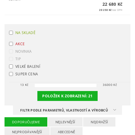
22 680 Kč
20 250 Kč
bez DPH
NA SKLADĚ
AKCE
NOVINKA
TIP
VELKÉ BALENÍ
SUPER CENA
13
Kč
36000
Kč
POLOŽEK K ZOBRAZENÍ:
21
FILTR PODLE PARAMETRŮ, VLASTNOSTÍ A VÝROBCŮ
DOPORUČUJEME
NEJLEVNĚJŠÍ
NEJDRAŽŠÍ
NEJPRODÁVANĚJŠÍ
ABECEDNĚ