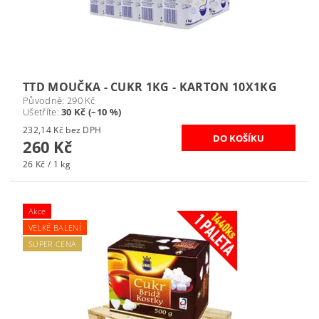
TTD MOUČKA - CUKR 1KG - KARTON 10X1KG
Původně:
290 Kč
Ušetříte
:
30 Kč (–10 %)
232,14 Kč bez DPH
260 Kč
26 Kč / 1 kg
Akce
VELKÉ BALENÍ
SUPER CENA