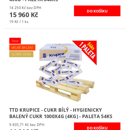
14 250 Kč bez DPH
15 960 Kč
19 Kč / 1 ks
Akce
VELKÉ BALENÍ
SUPER CENA
TTD KRUPICE - CUKR BÍLÝ - HYGIENICKY
BALENÝ CUKR 1000X4G (4KG) - PALETA 54KS
9 835,71 Kč bez DPH