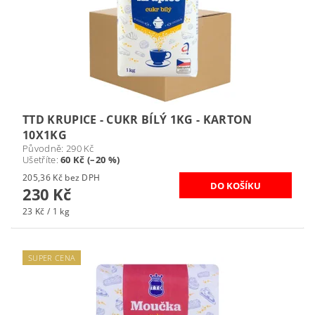
TTD KRUPICE - CUKR BÍLÝ 1KG - KARTON
10X1KG
Původně:
290 Kč
Ušetříte
:
60 Kč (–20 %)
205,36 Kč bez DPH
230 Kč
23 Kč / 1 kg
SUPER CENA