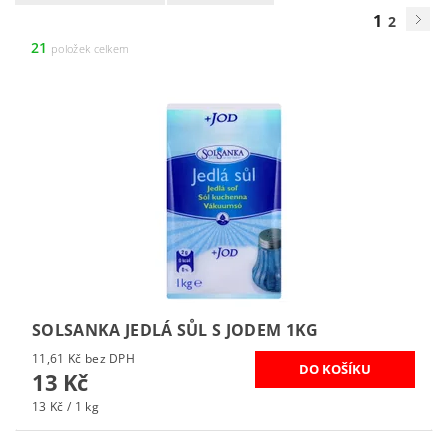
1
2
21
položek celkem
SOLSANKA JEDLÁ SŮL S JODEM 1KG
11,61 Kč bez DPH
13 Kč
13 Kč / 1 kg