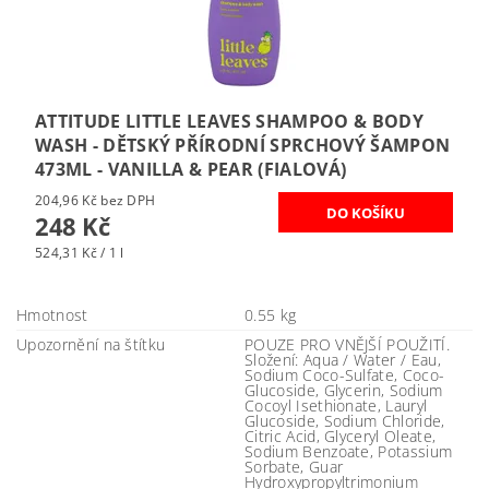
ATTITUDE LITTLE LEAVES SHAMPOO & BODY
WASH - DĚTSKÝ PŘÍRODNÍ SPRCHOVÝ ŠAMPON
473ML - VANILLA & PEAR (FIALOVÁ)
204,96 Kč bez DPH
248 Kč
524,31 Kč / 1 l
Hmotnost
0.55 kg
Upozornění na štítku
POUZE PRO VNĚJŠÍ POUŽITÍ.
Složení: Aqua / Water / Eau,
Sodium Coco-Sulfate, Coco-
Glucoside, Glycerin, Sodium
Cocoyl Isethionate, Lauryl
Glucoside, Sodium Chloride,
Citric Acid, Glyceryl Oleate,
Sodium Benzoate, Potassium
Sorbate, Guar
Hydroxypropyltrimonium