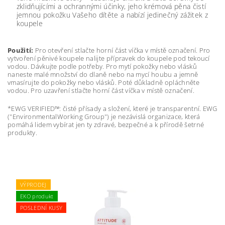
zklidňujícími a ochrannými účinky, jeho krémová pěna čistí
jemnou pokožku Vašeho dítěte a nabízí jedinečný zážitek z
koupele
Použití:
Pro otevření stlačte horní část víčka v místě označení. Pro
vytvoření pěnivé koupele nalijte přípravek do koupele pod tekoucí
vodou. Dávkujte podle potřeby. Pro mytí pokožky nebo vlásků
naneste malé množství do dlaně nebo na mycí houbu a jemně
vmasírujte do pokožky nebo vlásků. Poté důkladně opláchněte
vodou. Pro uzavření stlačte horní část víčka v místě označení.
*EWG VERIFIED™: čisté přísady a složení, které je transparentní. EWG
("EnvironmentalWorking Group") je nezávislá organizace, která
pomáhá lidem vybírat jen ty zdravé, bezpečné a k přírodě šetrné
produkty.
VÝPRODEJ
EKO produkt
POSLEDNÍ KUSY