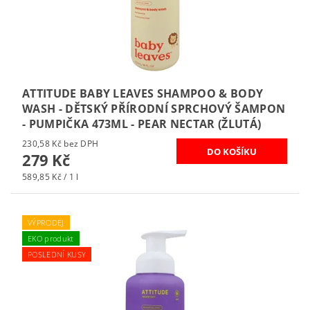
ATTITUDE BABY LEAVES SHAMPOO & BODY
WASH - DĚTSKÝ PŘÍRODNÍ SPRCHOVÝ ŠAMPON
- PUMPIČKA 473ML - PEAR NECTAR (ŽLUTÁ)
230,58 Kč bez DPH
279 Kč
589,85 Kč / 1 l
VÝPRODEJ
EKO produkt
POSLEDNÍ KUSY