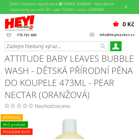
DNES získáte k objednávce 🎁 DÁREK ZDARMA • Rozvážíme
objednávky po celé ČR • nad 1500Kč rozvoz ZDARMA!
0 Kč
info@heymarket.cz
775 761 609
ATTITUDE BABY LEAVES BUBBLE
WASH - DĚTSKÁ PŘÍRODNÍ PĚNA
DO KOUPELE 473ML - PEAR
NECTAR (ORANŽOVÁ)
Neohodnoceno
VÝPRODEJ
EKO produkt
POSLEDNÍ KUSY