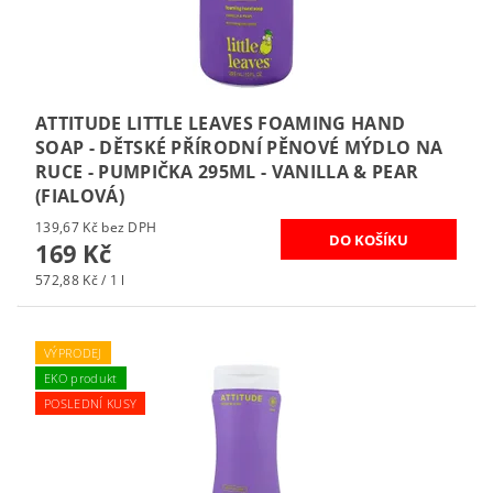
ATTITUDE LITTLE LEAVES FOAMING HAND
SOAP - DĚTSKÉ PŘÍRODNÍ PĚNOVÉ MÝDLO NA
RUCE - PUMPIČKA 295ML - VANILLA & PEAR
(FIALOVÁ)
139,67 Kč bez DPH
169 Kč
572,88 Kč / 1 l
VÝPRODEJ
EKO produkt
POSLEDNÍ KUSY