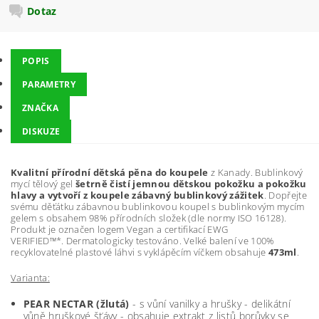
Dotaz
POPIS
PARAMETRY
ZNAČKA
DISKUZE
Kvalitní přírodní dětská pěna do koupele
z Kanady. Bublinkový
mycí tělový gel
šetrně čistí jemnou dětskou pokožku a pokožku
hlavy a vytvoří z koupele zábavný bublinkový zážitek
. Dopřejte
svému děťátku zábavnou bublinkovou koupel s bublinkovým mycím
gelem s obsahem 98% přírodních složek (dle normy ISO 16128).
Produkt je označen logem Vegan
a certifikací EWG
VERIFIED™*.
Dermatologicky testováno. Velké balení ve 100%
recyklovatelné plastové láhvi s vyklápěcím víčkem obsahuje
473ml
.
Varianta:
PEAR NECTAR (žlutá)
- s vůní vanilky a hrušky - delikátní
vůně hruškové šťávy - obsahuje extrakt z listů borůvky se