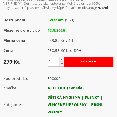
VERIFIED™*.
Dermatologicky testováno. Velké balení ve 100%
recyklovatelné plastové láhvi s vyklápěcím víčkem obsahuje
473ml
.
Dostupnost
Skladem
(5 ks)
Můžeme doručit do
17.8.2026
Měrná cena
589,85 Kč / 1 l
Cena
230,58 Kč bez DPH
279 Kč
Kód produktu
E000024
Značka
ATTITUDE (Kanada)
DĚTSKÁ HYGIENA | PLENKY |
Kategorie
VLHČENÉ UBROUSKY | PRSNÍ
VLOŽKY