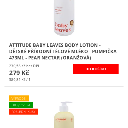
ATTITUDE BABY LEAVES BODY LOTION -
DĚTSKÉ PŘÍRODNÍ TĚLOVÉ MLÉKO - PUMPIČKA
473ML - PEAR NECTAR (ORANŽOVÁ)
230,58 Kč bez DPH
279 Kč
589,85 Kč / 1 l
VÝPRODEJ
EKO produkt
POSLEDNÍ KUSY