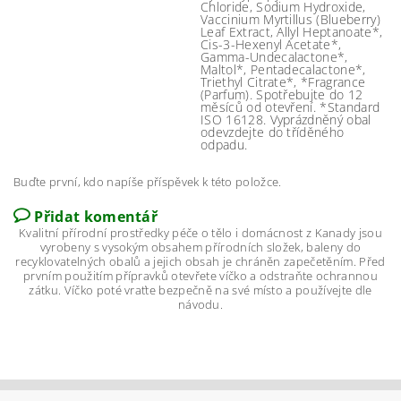
Chloride, Sodium Hydroxide,
Vaccinium Myrtillus (Blueberry)
Leaf Extract, Allyl Heptanoate*,
Cis-3-Hexenyl Acetate*,
Gamma-Undecalactone*,
Maltol*, Pentadecalactone*,
Triethyl Citrate*, *Fragrance
(Parfum). Spotřebujte do 12
měsíců od otevření. *Standard
ISO 16128. Vyprázdněný obal
odevzdejte do tříděného
odpadu.
Buďte první, kdo napíše příspěvek k této položce.
Přidat komentář
Kvalitní přírodní prostředky péče o tělo i domácnost z Kanady jsou
vyrobeny s vysokým obsahem přírodních složek, baleny do
recyklovatelných obalů a jejich obsah je chráněn zapečetěním. Před
prvním použitím přípravků otevřete víčko a odstraňte ochrannou
zátku. Víčko poté vraťte bezpečně na své místo a používejte dle
návodu.