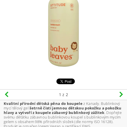
1
z 2
Kvalitní přírodní dětská pěna do koupele
z Kanady. Bublinkový
mycí tělový gel
šetrně čistí jemnou dětskou pokožku a pokožku
hlavy a vytvoří z koupele zábavný bublinkový zážitek
. Dopřejte
svému děťátku zábavnou bublinkovou koupel s bublinkovým mycím
gelem s obsahem 98% přírodních složek (dle normy ISO 16128).
Produkt je označen logem Vegan
a certifikací EWG