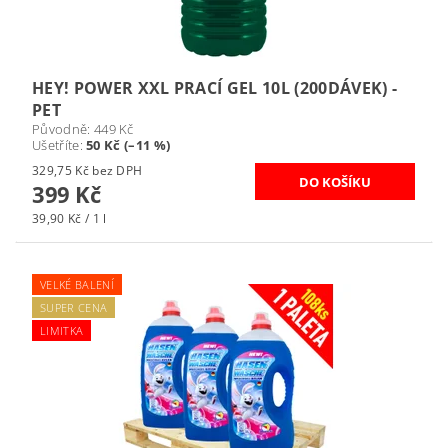
HEY! POWER XXL PRACÍ GEL 10L (200DÁVEK) -
PET
Původně:
449 Kč
Ušetříte
:
50 Kč (–11 %)
329,75 Kč bez DPH
399 Kč
39,90 Kč / 1 l
VELKÉ BALENÍ
SUPER CENA
LIMITKA