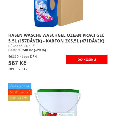
HASEN WÄSCHE WASCHGEL OZEAN PRACÍ GEL
5,5L (157DÁVEK) - KARTON 3X5,5L (471DÁVEK)
Původně:
807 Kč
Ušetříte
:
240 Kč (–29 %)
468,60 Kč bez DPH
567 Kč
189 Kč / 1 ks
Český výrobek
VELKÉ BALENÍ
SUPER CENA