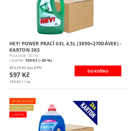
HEY! POWER PRACÍ GEL 4,5L (3X90=270DÁVEK) -
KARTON 3KS
Původně:
747 Kč
Ušetříte
:
150 Kč (–20 %)
493,39 Kč bez DPH
597 Kč
199 Kč / 1 ks
VELKÉ BALENÍ
SUPER CENA
LIMITKA