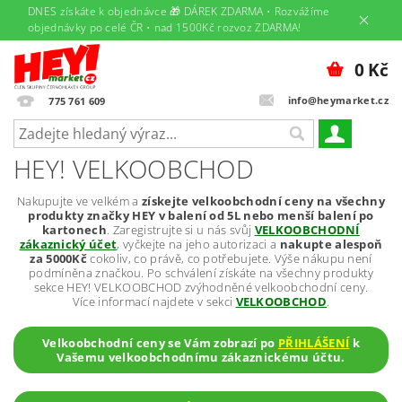
DNES získáte k objednávce 🎁 DÁREK ZDARMA • Rozvážíme
objednávky po celé ČR • nad 1500Kč rozvoz ZDARMA!
0 Kč
info@heymarket.cz
775 761 609
HEY! VELKOOBCHOD
Nakupujte ve velkém a
získejte velkoobchodní ceny na všechny
produkty značky HEY v balení od 5L nebo menší balení po
kartonech
. Zaregistrujte si u nás svůj
VELKOOBCHODNÍ
zákaznický účet
, vyčkejte na jeho autorizaci a
nakupte alespoň
za 5000Kč
cokoliv, co právě, co potřebujete. Výše nákupu není
podmíněna značkou. Po schválení získáte na všechny produkty
sekce HEY! VELKOOBCHOD zvýhodněné velkoobchodní ceny.
Více informací najdete v sekci
VELKOOBCHOD
.
Velkoobchodní ceny se Vám zobrazí po
PŘIHLÁŠENÍ
k
Vašemu velkoobchodnímu zákaznickému účtu.