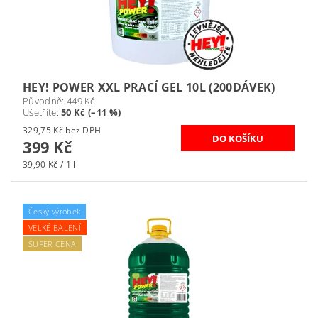
HEY! POWER XXL PRACÍ GEL 10L (200DÁVEK)
Původně:
449 Kč
Ušetříte
:
50 Kč (–11 %)
329,75 Kč bez DPH
399 Kč
39,90 Kč / 1 l
Český výrobek
VELKÉ BALENÍ
SUPER CENA