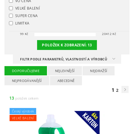
VO CENA
VELKÉ BALENÍ
SUPER CENA
LIMITKA
99
Kč
20412
Kč
POLOŽEK K ZOBRAZENÍ:
13
FILTR PODLE PARAMETRŮ, VLASTNOSTÍ A VÝROBCŮ
DOPORUČUJEME
NEJLEVNĚJŠÍ
NEJDRAŽŠÍ
NEJPRODÁVANĚJŠÍ
ABECEDNĚ
1
2
13
položek celkem
Český výrobek
VELKÉ BALENÍ