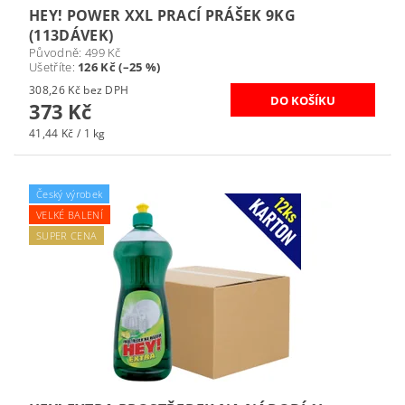
HEY! POWER XXL PRACÍ PRÁŠEK 9KG
(113DÁVEK)
Původně:
499 Kč
Ušetříte
:
126 Kč (–25 %)
308,26 Kč bez DPH
373 Kč
41,44 Kč / 1 kg
Český výrobek
VELKÉ BALENÍ
SUPER CENA