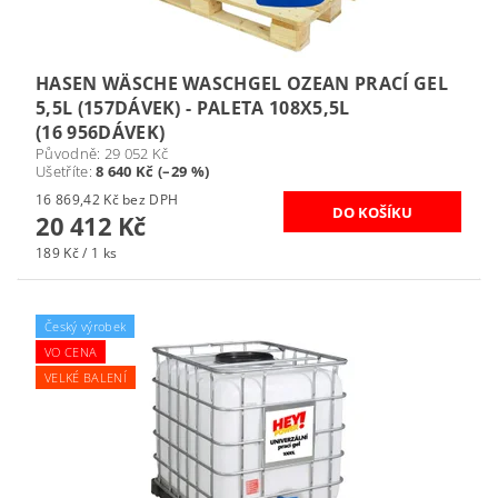
HASEN WÄSCHE WASCHGEL OZEAN PRACÍ GEL
5,5L (157DÁVEK) - PALETA 108X5,5L
(16 956DÁVEK)
Původně:
29 052 Kč
Ušetříte
:
8 640 Kč (–29 %)
16 869,42 Kč bez DPH
20 412 Kč
189 Kč / 1 ks
Český výrobek
VO CENA
VELKÉ BALENÍ