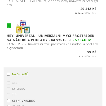
PALETA - VELKÉ BALENÍ - Zajíc přináší nový univerzální prací gel
pro...
20 412 Kč
16 869,42 Kč
bez DPH
3.
HEY! UNIVERZAL - UNIVERZÁLNÍ MYCÍ PROSTŘEDEK
NA NÁDOBÍ A PODLAHY - KANYSTR 5L
–
SKLADEM
KANYSTR 5L - Univerzální mycí prostředek na nádobí a podlahy
s výbornou...
99 Kč
81,82 Kč
bez DPH
NA SKLADĚ
AKCE
NOVINKA
TIP
ČESKÝ VÝROBEK