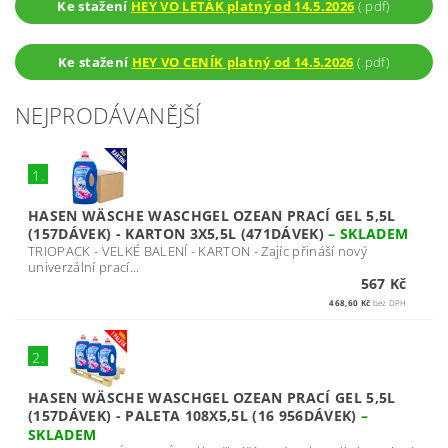
Ke stažení
HEY VO LETÁK platný od 14.5.2026
(.pdf)
Ke stažení
HEY VO CENÍK platný od 14.5.2026
(.pdf)
NEJPRODÁVANĚJŠÍ
1.
HASEN WÄSCHE WASCHGEL OZEAN PRACÍ GEL 5,5L
(157DÁVEK) - KARTON 3X5,5L (471DÁVEK)
–
SKLADEM
TRIOPACK - VELKÉ BALENÍ - KARTON - Zajíc přináší nový
univerzální prací...
567 Kč
468,60 Kč
bez DPH
2.
HASEN WÄSCHE WASCHGEL OZEAN PRACÍ GEL 5,5L
(157DÁVEK) - PALETA 108X5,5L (16 956DÁVEK)
–
SKLADEM