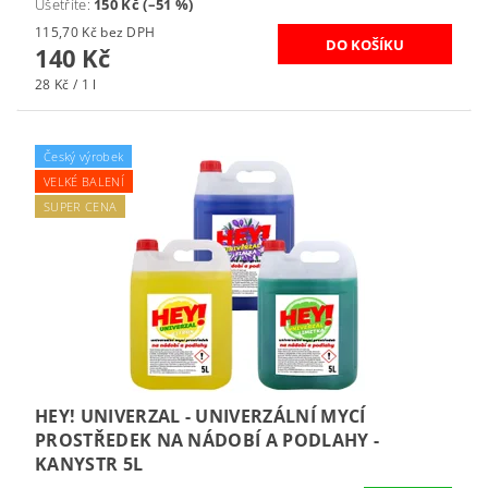
Ušetříte
:
150 Kč (–51 %)
115,70 Kč bez DPH
140 Kč
28 Kč / 1 l
Český výrobek
VELKÉ BALENÍ
SUPER CENA
HEY! UNIVERZAL - UNIVERZÁLNÍ MYCÍ
PROSTŘEDEK NA NÁDOBÍ A PODLAHY -
KANYSTR 5L