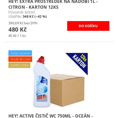
HEY! EXTRA PROSTŘEDEK NA NÁDOBÍ 1L -
CITRON - KARTON 12KS
Původně:
828 Kč
Ušetříte
:
348 Kč (–42 %)
396,69 Kč bez DPH
480 Kč
40 Kč / 1 ks
Český výrobek
VELKÉ BALENÍ
SUPER CENA
HEY! ACTIVE ČISTIČ WC 750ML - OCEÁN -