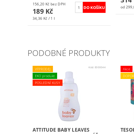
156,20 Kč bez DPH
od 299,0
189 Kč
34,36 Kč / 1 l
PODOBNÉ PRODUKTY
Kód:
E000044
VÝPRODEJ
Akce
EKO produkt
DOPOR
POSLEDNÍ KUSY
ATTITUDE BABY LEAVES
TESO