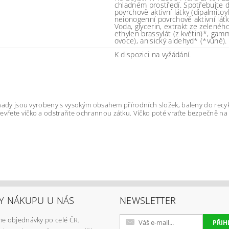
chladném prostředí. Spotřebujte d
povrchově aktivní látky (dipalmit
neionogenní povrchově aktivní látky
Voda, glycerin, extrakt ze zelenéh
ethylen brassylát (z květin)*, ga
ovoce), anisický aldehyd* (*vůně).
K dispozici na vyžádání.
anady jsou vyrobeny s vysokým obsahem přírodních složek, baleny do recy
evřete víčko a odstraňte ochrannou zátku. Víčko poté vraťte bezpečně na 
Y NÁKUPU U NÁS
NEWSLETTER
e objednávky po celé ČR.