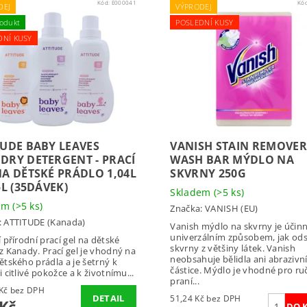
Kód:
E000041
Kó
DEJ
VÝPRODEJ
odukt
POSLEDNÍ KUSY
DNÍ KUSY
TUDE BABY LEAVES
VANISH STAIN REMOVER
DRY DETERGENT - PRACÍ
WASH BAR MÝDLO NA
NA DĚTSKÉ PRÁDLO 1,04L
SKVRNY 250G
5L (35DÁVEK)
Skladem
(>5 ks)
dem
(>5 ks)
Značka:
VANISH (EU)
:
ATTITUDE (Kanada)
Vanish mýdlo na skvrny je účin
univerzálním způsobem, jak ods
í přírodní prací gel na dětské
skvrny z většiny látek. Vanish
z Kanady. Prací gel je vhodný na
neobsahuje bělidla ani abrazivn
ětského prádla a je šetrný k
částice. Mýdlo je vhodné pro ru
i citlivé pokožce a k životnímu...
praní...
259,50 Kč bez DPH
DETAIL
51,24 Kč bez DPH
 Kč