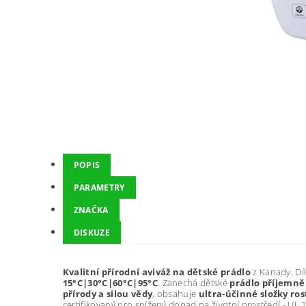
POPIS
PARAMETRY
ZNAČKA
DISKUZE
Kvalitní přírodní aviváž na dětské prádlo
z Kanady. Dí
15°C|30°C|60°C|95°C
. Zanechá dětské
prádlo příjemně
přírody a silou vědy
, obsahuje
ultra-účinné složky ro
certifikovaný pro snížený dopad na životní prostředí - UL