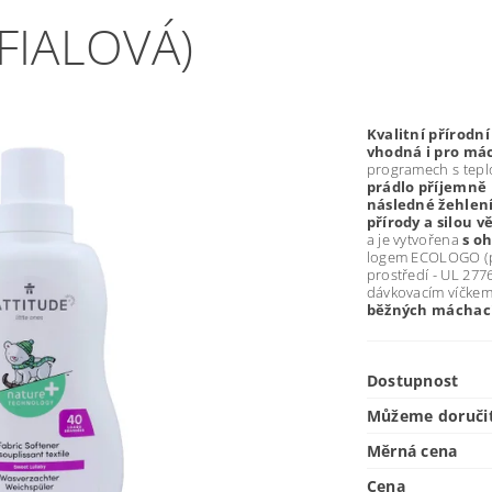
FIALOVÁ)
Kvalitní přírodní
vhodná i pro má
programech s tepl
prádlo příjemně
následné žehlen
přírody a silou v
a je vytvořena
s o
logem ECOLOGO (pr
prostředí - UL 2776
dávkovacím víčke
běžných máchac
Dostupnost
Můžeme doruči
Měrná cena
Cena