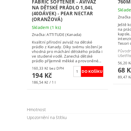
FABRIC SOFTENER - AVIVÁŽ
760M
NA DĚTSKÉ PRÁDLO 1,04L
Skla
(40DÁVEK) - PEAR NECTAR
Značka
(ORANŽOVÁ)
Ještě k
Skladem
(1 ks)
na prád
kapsle,
Značka:
ATTITUDE (Kanada)
intenzi
Kvalitní přírodní aviváž na dětské
Tesori d
prádlo z Kanady. Díky svému složení je
Původ
vhodná pro máchání dětského prádla i
Ušetřít
ve studené vodě. Zanechá dětské
prádlo příjemně měkké a provoněné...
68 K
160,33 Kč bez DPH
194 Kč
89,47 Kč
186,54 Kč / 1 l
Hmotnost
Upozornění na štítku