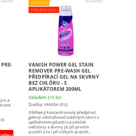
d:
D000023
Kód:
D000027
VÝPRODEJ
POSLEDNÍ KUSY
 PRE-
VANISH POWER GEL STAIN
REMOVER PRE-WASH GEL
PŘEDPÍRACÍ GEL NA SKVRNY
BEZ CHLÓRU - S
APLIKÁTOREM 200ML
Skladem
(>5 ks)
ným a
Značka:
VANISH (EU)
tranit
Oblíbený koncentrovaný předpírací
í
gelový odstraňovač odolných skvrn s
ční
aplikátorem působí na odolné
nečistoty a skvrny již při prvním
použití a to i při nízkých pracích...