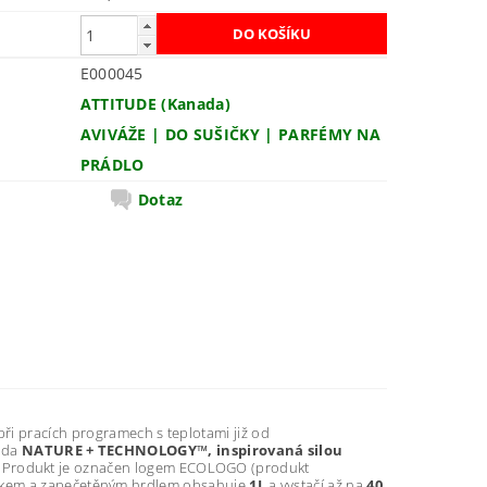
E000045
ATTITUDE (Kanada)
AVIVÁŽE | DO SUŠIČKY | PARFÉMY NA
PRÁDLO
Dotaz
při pracích programech s teplotami již od
ada
NATURE + TECHNOLOGY™, inspirovaná silou
. Produkt je označen logem ECOLOGO (produkt
 víčkem a zapečetěným hrdlem obsahuje
1L
a vystačí až na
40