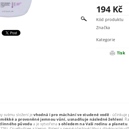
194 Kč
Kód produktu
Značka
Kategorie
Tisk
ky svému složení je
vhodná i pro máchání ve studené vodě
- účinkuje 
 měkké a provoněné jemnou vůní, usnadňuje následné žehlení
. Ř
stlinného původu
a je vytvořena
s ohledem na Vaši rodinu a planetu
 2776), Cruelty-Free a Vegan. Balení v pevné plastové láhvi s dávkovacím