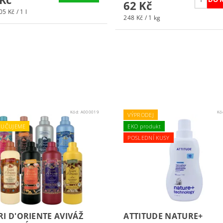
62 Kč
5 Kč / 1 l
248 Kč / 1 kg
Kód:
A000019
Kó
VÝPRODEJ
UČUJEME
EKO produkt
POSLEDNÍ KUSY
RI D'ORIENTE AVIVÁŽ
ATTITUDE NATURE+