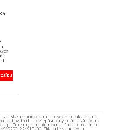
RS
y.
 a
okých
dné
ních
zte styku s očima, při jejich zasažení důkladně oči
tních zdravotních obtíží způsobených tímto výrobkem
aktujte Toxikologické informační středisko na adrese
 224919293, 224915402. Skladujte v suchém a