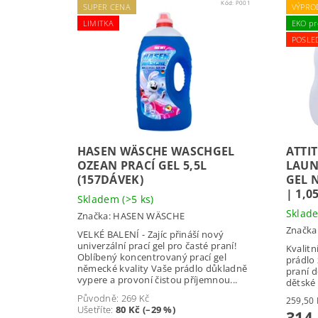
Kód:
P001
SUPER CENA
VÝPRO
LIMITKA
EKO pr
POSLE
HASEN WÄSCHE WASCHGEL
ATTI
OZEAN PRACÍ GEL 5,5L
LAUN
(157DÁVEK)
GEL 
| 1,0
Skladem
(>5 ks)
Skla
Značka:
HASEN WÄSCHE
Značka
VELKÉ BALENÍ - Zajíc přináší nový
univerzální prací gel pro časté praní!
Kvalitn
Oblíbený koncentrovaný prací gel
prádlo 
německé kvality Vaše prádlo důkladně
praní d
vypere a provoní čistou příjemnou...
dětské 
Původně:
269 Kč
Ušetříte
:
80 Kč (–29 %)
314