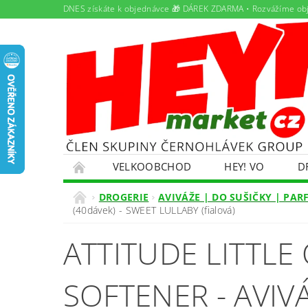
DNES získáte k objednávce 🎁 DÁREK ZDARMA • Rozvážíme ob
VELKOOBCHOD
HEY! VO
D
PAMLSKY PRO DOMÁCÍ MAZLÍČKY
PRON
DROGERIE
AVIVÁŽE | DO SUŠIČKY | PA
(40dávek) - SWEET LULLABY (fialová)
ŘEŠENÍ POTÍŽÍ S OBJEDNÁVKOU
OBCHO
ATTITUDE LITTL
EKOKOM
OLEJOVÝ SERVIS
NABÍDK
SOFTENER - AVIV