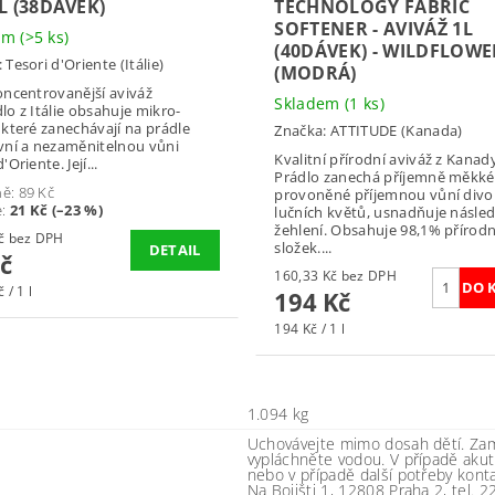
L (38DÁVEK)
TECHNOLOGY FABRIC
SOFTENER - AVIVÁŽ 1L
dem
(>5 ks)
(40DÁVEK) - WILDFLOWE
:
Tesori d'Oriente (Itálie)
(MODRÁ)
oncentrovanější aviváž
Skladem
(1 ks)
lo z Itálie obsahuje mikro-
 které zanechávají na prádle
Značka:
ATTITUDE (Kanada)
vní a nezaměnitelnou vůni
Kvalitní přírodní aviváž z Kanad
'Oriente. Její...
Prádlo zanechá příjemně měkké
ně:
89 Kč
provoněné příjemnou vůní div
e
:
21 Kč (–23 %)
lučních květů, usnadňuje násle
žehlení. Obsahuje 98,1% přírod
56,20 Kč bez DPH
složek....
DETAIL
č
160,33 Kč bez DPH
 / 1 l
194 Kč
194 Kč / 1 l
1.094 kg
Uchovávejte mimo dosah dětí. Zame
vypláchněte vodou. V případě aku
nebo v případě další potřeby kont
Na Bojišti 1, 12808 Praha 2, tel.