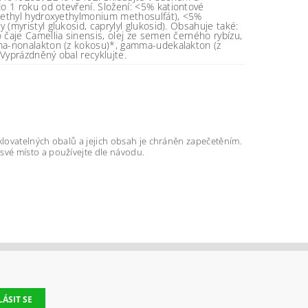
o 1 roku od otevření. Složení: <5% kationtové
oylethyl hydroxyethylmonium methosulfát), <5%
 (myristyl glukosid, caprylyl glukosid). Obsahuje také:
o čaje Camellia sinensis, olej ze semen černého rybízu,
mma-nonalakton (z kokosu)*, gamma-udekalakton (z
 Vyprázdněný obal recyklujte.
klovatelných obalů a jejich obsah je chráněn zapečetěním.
své místo a používejte dle návodu.