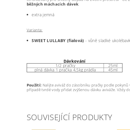
běžných máchacích dávek
.
extra jemná
Varianta:
SWEET LULLABY (fialová)
- vůně sladké ukolébav
Dávkování
1/2 pračky
25ml
plná dávka 1 pračka 4,5kg prádla
45ml
Použití:
Nalijte aviváž do zásobníku pračky podle pokynů 
případě tvrdé vody přidat zvýšenou dávku aviváže. Vždy d
SOUVISEJÍCÍ PRODUKTY