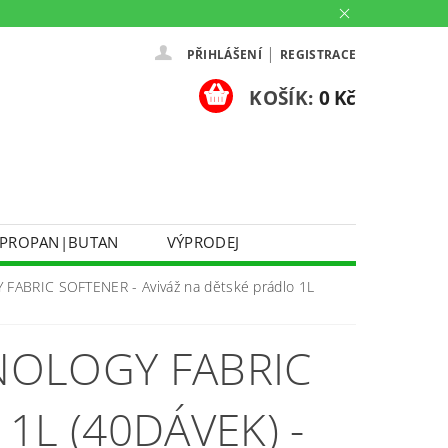
|
PŘIHLÁŠENÍ
REGISTRACE
KOŠÍK:
0 Kč
PROPAN|BUTAN
VÝPRODEJ
DOPRAVA A PLATBA
ABRIC SOFTENER - Aviváž na dětské prádlo 1L
Ů
KONTAKTUJTE NÁS
O NÁS
NOLOGY FABRIC
PARTNERSKÉ PRODEJNY HEY!
1L (40DÁVEK) -