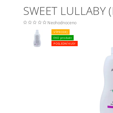
SWEET LULLABY (
Neohodnoceno
VÝPRODEJ
EKO produkt
POSLEDNÍ KUSY