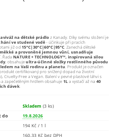
 aviváž na dětské prádlo
z Kanady. Díky svému složení je
chání ve studené vodě
- účinkuje při pracích
otami již od
15°C|30°C|60°C|95°C
. Zanechá dětské
 měkké a provoněné jemnou vůní, usnadňuje
í
. Řada
NATURE + TECHNOLOGY™, inspirovaná silou
ědy
, obsahuje
ultra-účinné složky rostlinného původu
hledem na Vaši rodinu a planetu
. Produkt je označen
odukt certifikovaný pro snížený dopad na životní
), Cruelty-Free a Vegan. Balení v pevné plastové láhvi s
m a zapečetěným hrdlem obsahuje
1L
a vystačí až na
40
ích dávek
.
Skladem
(3 ks)
t do
19.8.2026
194 Kč / 1 l
160,33 Kč bez DPH