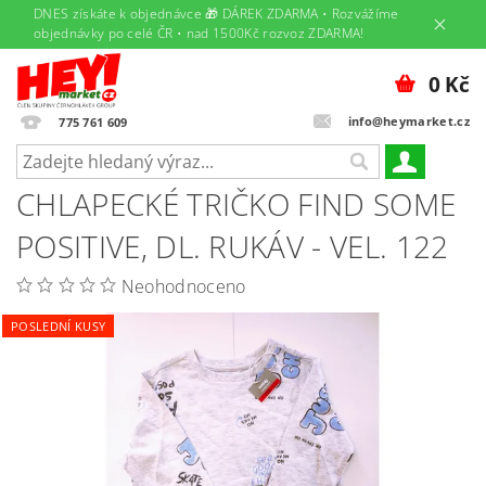
DNES získáte k objednávce 🎁 DÁREK ZDARMA • Rozvážíme
objednávky po celé ČR • nad 1500Kč rozvoz ZDARMA!
0 Kč
info@heymarket.cz
775 761 609
CHLAPECKÉ TRIČKO FIND SOME
POSITIVE, DL. RUKÁV - VEL. 122
Neohodnoceno
POSLEDNÍ KUSY