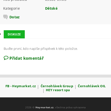
Kategorie
Dětské
Dotaz
DISKUZE
Buďte první, kdo napíše příspěvek k této položce.
Přidat komentář
FB - Heymarket.cz
|
Černohlávek Group
|
Černohlávek OIL
|
HEY resort spa
2026 ©
Heymarket.cz
, všechna práva vyhrazena