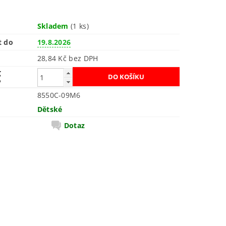
Skladem
(1 ks)
t do
19.8.2026
28,84 Kč bez DPH
č
8550C-09M6
Dětské
Dotaz