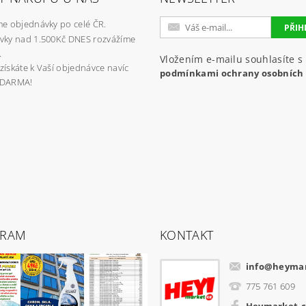
e objednávky po celé ČR.
vky nad 1.500Kč DNES rozvážíme
.
Vložením e-mailu souhlasíte s
získáte k Vaší objednávce navíc
podmínkami ochrany osobních
ZDARMA!
GRAM
KONTAKT
info
@
heymar
775 761 609
Heymarket.c