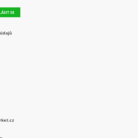
 údajů
ket.cz
z