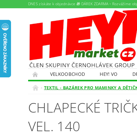
DNES získáte k objednávce 🎁 DÁREK ZDARMA • Rozvážíme ob
VELKOOBCHOD
HEY! VO
D
PAMLSKY PRO DOMÁCÍ MAZLÍČKY
PRON
TEXTIL - BAZÁREK PRO MAMINKY A DĚTIČ
ŘEŠENÍ POTÍŽÍ S OBJEDNÁVKOU
OBCHO
CHLAPECKÉ TRIČK
EKOKOM
OLEJOVÝ SERVIS
NABÍDK
VEL. 140