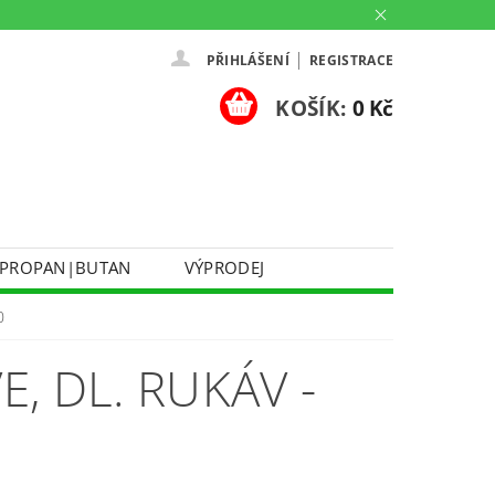
|
PŘIHLÁŠENÍ
REGISTRACE
KOŠÍK:
0 Kč
PROPAN|BUTAN
VÝPRODEJ
DOPRAVA A PLATBA
0
Ů
KONTAKTUJTE NÁS
O NÁS
, DL. RUKÁV -
PARTNERSKÉ PRODEJNY HEY!