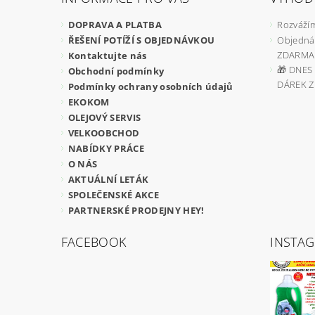
DOPRAVA A PLATBA
Rozvážím
ŘEŠENÍ POTÍŽÍ S OBJEDNÁVKOU
Objedná
ZDARMA
Kontaktujte nás
🎁 DNES 
Obchodní podmínky
DÁREK 
Podmínky ochrany osobních údajů
EKOKOM
OLEJOVÝ SERVIS
VELKOOBCHOD
NABÍDKY PRÁCE
O NÁS
AKTUÁLNÍ LETÁK
SPOLEČENSKÉ AKCE
PARTNERSKÉ PRODEJNY HEY!
FACEBOOK
INSTA