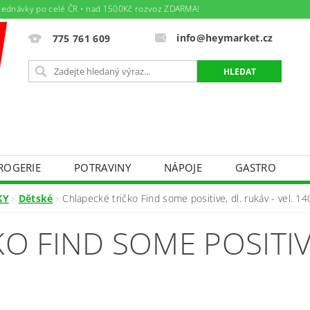
jednávky po celé ČR • nad 1500Kč rozvoz ZDARMA!
info@heymarket.cz
775 761 609
ROGERIE
POTRAVINY
NÁPOJE
GASTRO
ÁJEM
TEXTIL - BAZÁREK PRO MAMINKY A DĚTIČKY
KY
Dětské
Chlapecké tričko Find some positive, dl. rukáv - vel. 14
DNÍ PODMÍNKY
PODMÍNKY OCHRANY OSOBNÍCH ÚDAJ
O FIND SOME POSITIVE
Y PRÁCE
AKTUÁLNÍ LETÁK
SPOLEČENSKÉ AKCE