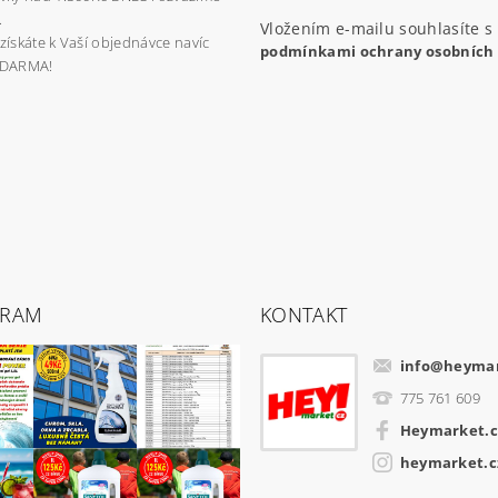
.
Vložením e-mailu souhlasíte s
získáte k Vaší objednávce navíc
podmínkami ochrany osobních
ZDARMA!
GRAM
KONTAKT
info
@
heymar
775 761 609
Heymarket.c
heymarket.c