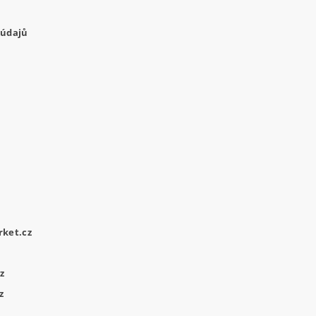
 údajů
ket.cz
z
z