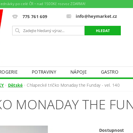
jednávky po celé ČR • nad 1500Kč rozvoz ZDARMA!
info@heymarket.cz
775 761 609
ROGERIE
POTRAVINY
NÁPOJE
GASTRO
ÁJEM
TEXTIL - BAZÁREK PRO MAMINKY A DĚTIČKY
KY
Dětské
Chlapecké tričko Monaday the Funday - vel. 140
DNÍ PODMÍNKY
PODMÍNKY OCHRANY OSOBNÍCH ÚDAJ
KO MONADAY THE FUND
Y PRÁCE
AKTUÁLNÍ LETÁK
SPOLEČENSKÉ AKCE
Dostupnost