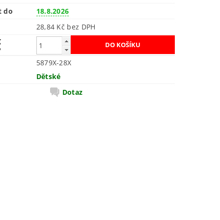
t do
18.8.2026
28,84 Kč bez DPH
č
5879X-28X
Dětské
Dotaz