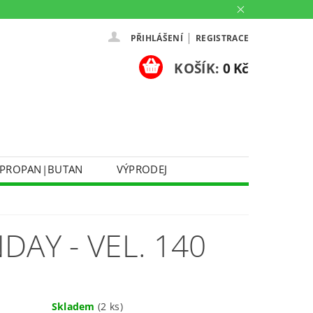
|
PŘIHLÁŠENÍ
REGISTRACE
KOŠÍK:
0 Kč
PROPAN|BUTAN
VÝPRODEJ
DOPRAVA A PLATBA
Ů
KONTAKTUJTE NÁS
O NÁS
AY - VEL. 140
PARTNERSKÉ PRODEJNY HEY!
Skladem
(2 ks)