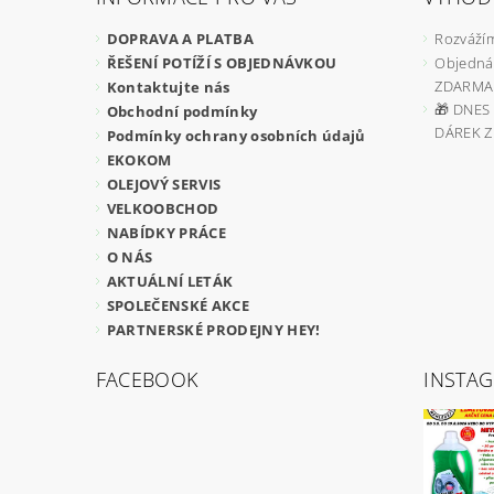
DOPRAVA A PLATBA
Rozvážím
ŘEŠENÍ POTÍŽÍ S OBJEDNÁVKOU
Objedná
ZDARMA
Kontaktujte nás
🎁 DNES 
Obchodní podmínky
DÁREK 
Podmínky ochrany osobních údajů
EKOKOM
OLEJOVÝ SERVIS
VELKOOBCHOD
NABÍDKY PRÁCE
O NÁS
AKTUÁLNÍ LETÁK
SPOLEČENSKÉ AKCE
PARTNERSKÉ PRODEJNY HEY!
FACEBOOK
INSTA