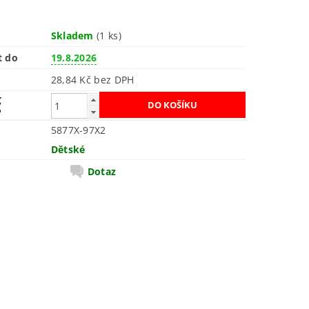
Skladem
(1 ks)
t do
19.8.2026
28,84 Kč bez DPH
č
5877X-97X2
Dětské
Dotaz