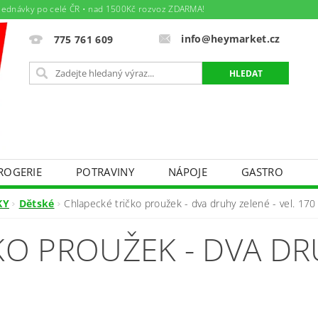
jednávky po celé ČR • nad 1500Kč rozvoz ZDARMA!
info@heymarket.cz
775 761 609
ROGERIE
POTRAVINY
NÁPOJE
GASTRO
ÁJEM
TEXTIL - BAZÁREK PRO MAMINKY A DĚTIČKY
KY
Dětské
Chlapecké tričko proužek - dva druhy zelené - vel. 170
DNÍ PODMÍNKY
PODMÍNKY OCHRANY OSOBNÍCH ÚDAJ
KO PROUŽEK - DVA DR
Y PRÁCE
AKTUÁLNÍ LETÁK
SPOLEČENSKÉ AKCE