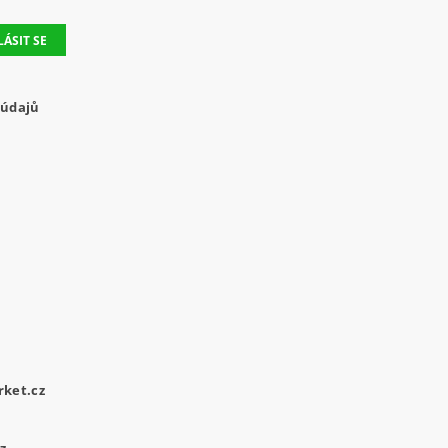
 údajů
ket.cz
z