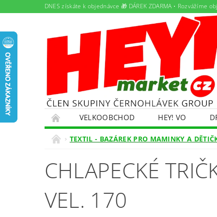
DNES získáte k objednávce 🎁 DÁREK ZDARMA • Rozvážíme ob
VELKOOBCHOD
HEY! VO
D
PAMLSKY PRO DOMÁCÍ MAZLÍČKY
PRON
TEXTIL - BAZÁREK PRO MAMINKY A DĚTIČ
ŘEŠENÍ POTÍŽÍ S OBJEDNÁVKOU
OBCHO
CHLAPECKÉ TRIČ
EKOKOM
OLEJOVÝ SERVIS
NABÍDK
VEL. 170