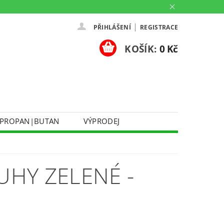
|
PŘIHLÁŠENÍ
REGISTRACE
KOŠÍK:
0 Kč
PROPAN|BUTAN
VÝPRODEJ
DOPRAVA A PLATBA
Ů
KONTAKTUJTE NÁS
O NÁS
UHY ZELENÉ -
PARTNERSKÉ PRODEJNY HEY!