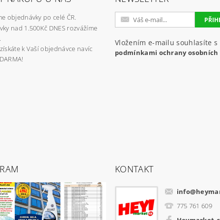
e objednávky po celé ČR.
vky nad 1.500Kč DNES rozvážíme
.
Vložením e-mailu souhlasíte s
získáte k Vaší objednávce navíc
podmínkami ochrany osobních
ZDARMA!
GRAM
KONTAKT
info
@
heymar
775 761 609
Heymarket.c