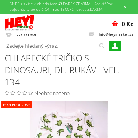
DNES získáte k objednávce 🎁 DÁREK ZDARMA • Rozvážíme
objednávky po celé ČR • nad 1500Kč rozvoz ZDARMA!
0 Kč
info@heymarket.cz
775 761 609
CHLAPECKÉ TRIČKO S
DINOSAURI, DL. RUKÁV - VEL.
134
Neohodnoceno
POSLEDNÍ KUSY