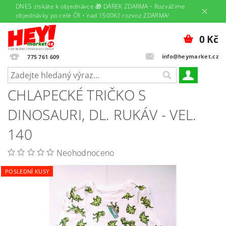
DNES získáte k objednávce 🎁 DÁREK ZDARMA • Rozvážíme
objednávky po celé ČR • nad 1500Kč rozvoz ZDARMA!
0 Kč
info@heymarket.cz
775 761 609
CHLAPECKÉ TRIČKO S
DINOSAURI, DL. RUKÁV - VEL.
140
Neohodnoceno
POSLEDNÍ KUSY