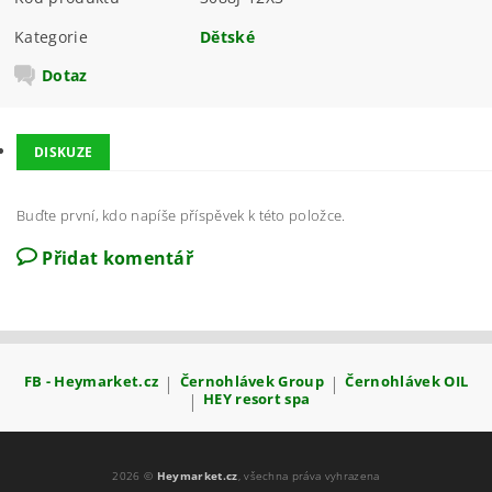
Kategorie
Dětské
Dotaz
DISKUZE
Buďte první, kdo napíše příspěvek k této položce.
Přidat komentář
FB - Heymarket.cz
|
Černohlávek Group
|
Černohlávek OIL
|
HEY resort spa
2026 ©
Heymarket.cz
, všechna práva vyhrazena