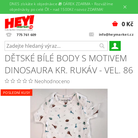
DNES získáte k objednávce 🎁 DÁREK ZDARMA • Rozvážíme
objednávky po celé ČR • nad 1500Kč rozvoz ZDARMA!
0 Kč
info@heymarket.cz
775 761 609
DĚTSKÉ BÍLÉ BODY S MOTIVEM
DINOSAURA KR. RUKÁV - VEL. 86
Neohodnoceno
POSLEDNÍ KUSY