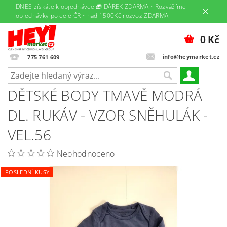
DNES získáte k objednávce 🎁 DÁREK ZDARMA • Rozvážíme
objednávky po celé ČR • nad 1500Kč rozvoz ZDARMA!
0 Kč
info@heymarket.cz
775 761 609
DĚTSKÉ BODY TMAVĚ MODRÁ
DL. RUKÁV - VZOR SNĚHULÁK -
VEL.56
Neohodnoceno
POSLEDNÍ KUSY