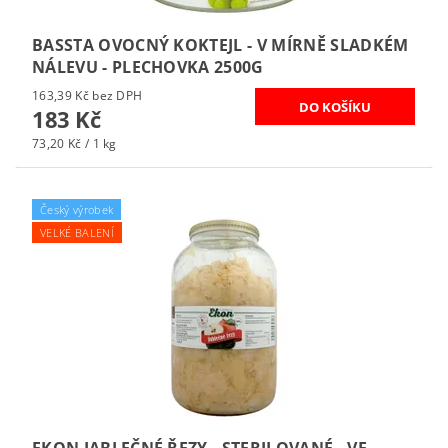
BASSTA OVOCNÝ KOKTEJL - V MÍRNĚ SLADKÉM
NÁLEVU - PLECHOVKA 2500G
163,39 Kč bez DPH
183 Kč
73,20 Kč / 1 kg
Český výrobek
VELKÉ BALENÍ