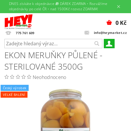
DNES získáte k objednávce 🎁 DÁREK ZDARMA • Rozvážíme
objednávky po celé ČR • nad 1500Kč rozvoz ZDARMA!
0 Kč
info@heymarket.cz
775 761 609
EKON MERUŇKY PŮLENÉ -
STERILOVANÉ 3500G
Neohodnoceno
Český výrobek
VELKÉ BALENÍ