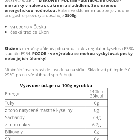
GASTRO BALENÍ -
MERUŇKY PŮLENÉ - Sterilované ovoce -
meruňky v nálevu s cukrem a sladidlem. Se sníženou
energetickou hodnotou.
Balení ve skleněné nádobě je vhodné
pro gastro-provozy a obsahuje
3500g
.
vyrobeno v Česku
česká tradice Ekon
Složení:
meruňky půlené, pitná voda, cukr, regulátor kyselosti E330,
sladidlo E954.
POZOR - ve výrobku se mohou vyskytovat pecky
nebo jejich úlomky!
Minimální trvanlivost do: uvedena na víčku. Skladovat při teplotě 0-
25°C, po otevření ihned spotřebujte.
Výživové údaje na 100g výrobku
140kJ /
Energie
33kcal
Tuky
0g
z toho nasycené mastné kyseliny
0g
Sacharidy
7,9g
z toho cukry
6,7g
Bílkoviny
0g
Sůl
0g