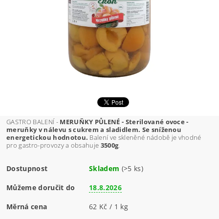
GASTRO BALENÍ -
MERUŇKY PŮLENÉ - Sterilované ovoce -
meruňky v nálevu s cukrem a sladidlem. Se sníženou
energetickou hodnotou.
Balení ve skleněné nádobě je vhodné
pro gastro-provozy a obsahuje
3500g
.
Dostupnost
Skladem
(>5 ks)
Můžeme doručit do
18.8.2026
Měrná cena
62 Kč / 1 kg