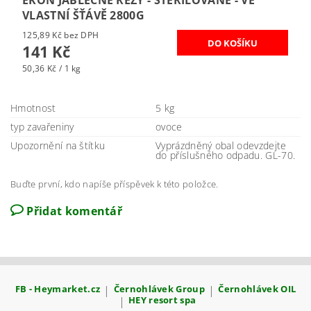
EKON JABLEČNÉ ŘEZY - STERILOVANÉ - VE
VLASTNÍ ŠŤÁVĚ 2800G
125,89 Kč bez DPH
141 Kč
50,36 Kč / 1 kg
Hmotnost
5 kg
typ zavařeniny
ovoce
Upozornění na štítku
Vyprázdněný obal odevzdejte
do příslušného odpadu. GL-70.
Buďte první, kdo napíše příspěvek k této položce.
Přidat komentář
FB - Heymarket.cz
|
Černohlávek Group
|
Černohlávek OIL
|
HEY resort spa