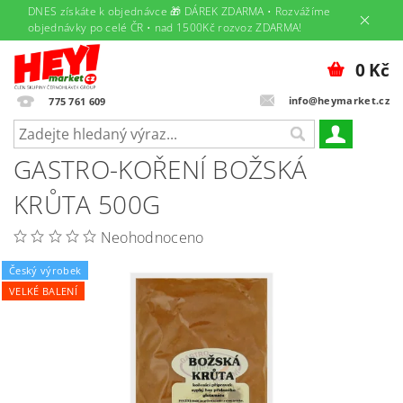
DNES získáte k objednávce 🎁 DÁREK ZDARMA • Rozvážíme
objednávky po celé ČR • nad 1500Kč rozvoz ZDARMA!
0 Kč
info@heymarket.cz
775 761 609
GASTRO-KOŘENÍ BOŽSKÁ
KRŮTA 500G
Neohodnoceno
Český výrobek
VELKÉ BALENÍ