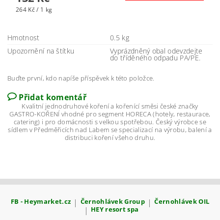
264 Kč / 1 kg
Hmotnost
0.5 kg
Upozornění na štítku
Vyprázdněný obal odevzdejte
do tříděného odpadu PA/PE.
Buďte první, kdo napíše příspěvek k této položce.
Přidat komentář
Kvalitní jednodruhové koření a kořenící směsi české značky
GASTRO-KOŘENÍ vhodné pro segment HORECA (hotely, restaurace,
catering) i pro domácnosti s velkou spotřebou. Český výrobce se
sídlem v Předměřicích nad Labem se specializací na výrobu, balení a
distribuci koření všeho druhu.
FB - Heymarket.cz
|
Černohlávek Group
|
Černohlávek OIL
|
HEY resort spa