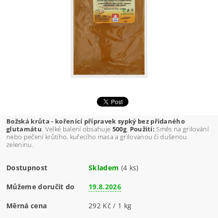
Božská krůta - kořenící přípravek sypký bez přidaného
glutamátu
. Velké balení obsahuje
500g
.
Použití:
Směs na grilování
nebo pečení krůtího, kuřecího masa a grilovanou či dušenou
zeleninu.
Dostupnost
Skladem
(4 ks)
Můžeme doručit do
19.8.2026
Měrná cena
292 Kč / 1 kg