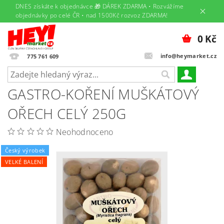
DNES získáte k objednávce 🎁 DÁREK ZDARMA • Rozvážíme
objednávky po celé ČR • nad 1500Kč rozvoz ZDARMA!
0 Kč
info@heymarket.cz
775 761 609
GASTRO-KOŘENÍ MUŠKÁTOVÝ
OŘECH CELÝ 250G
Neohodnoceno
Český výrobek
VELKÉ BALENÍ