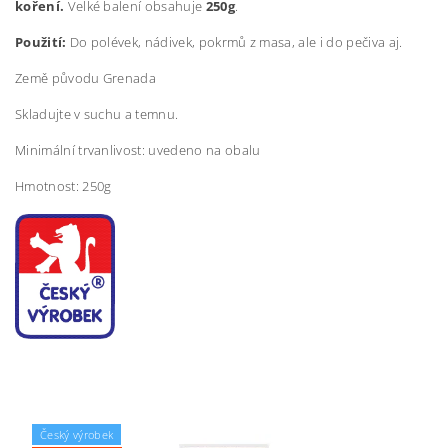
koření.
Velké balení obsahuje
250g
.
Použití:
Do polévek, nádivek, pokrmů z masa, ale i do pečiva aj.
Země původu Grenada
Skladujte v suchu a temnu.
Minimální trvanlivost: uvedeno na obalu
Hmotnost: 250g
Český výrobek