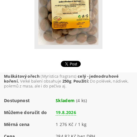
Muškátový ořech
(Myristica fragrans)
celý - jednodruhové
koření.
Velké balení obsahuje
250g
.
Použití:
Do polévek, nádivek,
pokrmů z masa, ale i do pečiva aj.
Dostupnost
Skladem
(4 ks)
Můžeme doručit do
19.8.2026
Měrná cena
1 276 Kč / 1 kg
Cena
284,82 Kč bez DPH