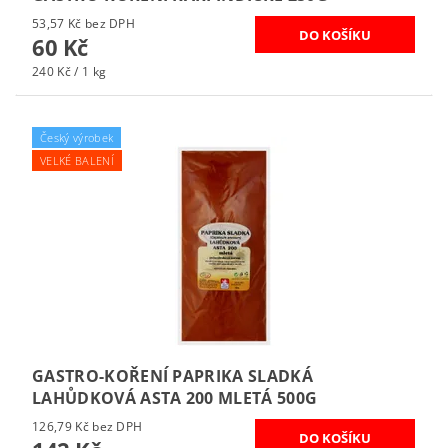
53,57 Kč bez DPH
60 Kč
240 Kč / 1 kg
Český výrobek
VELKÉ BALENÍ
GASTRO-KOŘENÍ PAPRIKA SLADKÁ
LAHŮDKOVÁ ASTA 200 MLETÁ 500G
126,79 Kč bez DPH