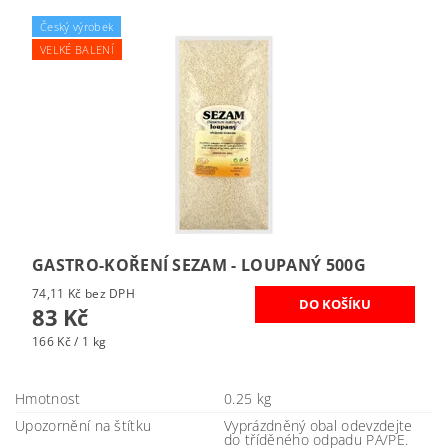
Český výrobek
VELKÉ BALENÍ
GASTRO-KOŘENÍ SEZAM - LOUPANÝ 500G
74,11 Kč bez DPH
83 Kč
166 Kč / 1 kg
Hmotnost
0.25 kg
Upozornění na štítku
Vyprázdněný obal odevzdejte
do tříděného odpadu PA/PE.