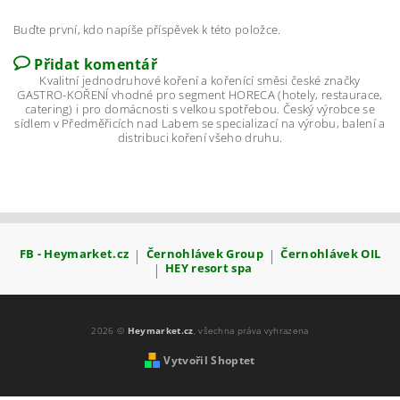
Buďte první, kdo napíše příspěvek k této položce.
Přidat komentář
Kvalitní jednodruhové koření a kořenící směsi české značky
GASTRO-KOŘENÍ vhodné pro segment HORECA (hotely, restaurace,
catering) i pro domácnosti s velkou spotřebou. Český výrobce se
sídlem v Předměřicích nad Labem se specializací na výrobu, balení a
distribuci koření všeho druhu.
FB - Heymarket.cz
|
Černohlávek Group
|
Černohlávek OIL
|
HEY resort spa
2026 ©
Heymarket.cz
, všechna práva vyhrazena
Vytvořil Shoptet