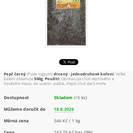
Pepř černý
(Piper nigrum)
drcený - jednodruhové koření
. Velké
balení obsahuje
500g
.
Použití:
Obohacuje chuť vepřového a
hovězího masa, do uzenin, paštik, zlepší chuť darů moře.
Dostupnost
Skladem
(>5 ks)
Můžeme doručit do
18.8.2026
Měrná cena
546 Kč / 1 kg
Cena
243,75 Kč bez DPH