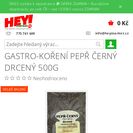
DNES získáte k objednávce 🎁 DÁREK ZDARMA • Rozvážíme
objednávky po celé ČR • nad 1500Kč rozvoz ZDARMA!
0 Kč
info@heymarket.cz
775 761 609
GASTRO-KOŘENÍ PEPŘ ČERNÝ
DRCENÝ 500G
Neohodnoceno
VELKÉ BALENÍ