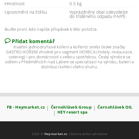
Hmotnost
0.5 kg
Upozornění na štítku
Vyprázdněný obal odevzdejte
do tříděného odpadu PA/PE.
Buďte první, kdo napíše příspěvek k této položce.
Přidat komentář
Kvalitní jednodruhové koření a kořenící směsi české značky
GASTRO-KOŘENÍ vhodné pro segment HORECA (hotely, restaurace,
catering) i pro domácnosti s velkou spotřebou. Český výrobce se
sídlem v Předměřicích nad Labem se specializací na výrobu, balení a
distribuci koření všeho druhu.
FB - Heymarket.cz
|
Černohlávek Group
|
Černohlávek OIL
|
HEY resort spa
2026 ©
Heymarket.cz
, všechna práva vyhrazena