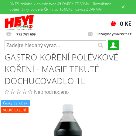
DNES získáte k objednávce 🎁 DÁREK ZDARMA • Rozvážíme
objednávky po celé ČR • nad 1500Kč rozvoz ZDARMA!
0 Kč
info@heymarket.cz
775 761 609
GASTRO-KOŘENÍ POLÉVKOVÉ
KOŘENÍ - MAGIE TEKUTÉ
DOCHUCOVADLO 1L
Neohodnoceno
Český výrobek
VELKÉ BALENÍ