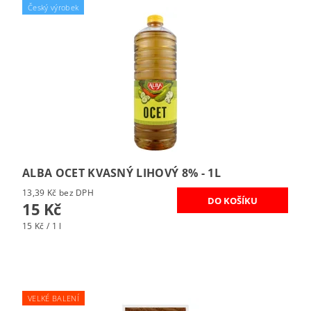
Český výrobek
ALBA OCET KVASNÝ LIHOVÝ 8% - 1L
13,39 Kč bez DPH
15 Kč
15 Kč / 1 l
VELKÉ BALENÍ