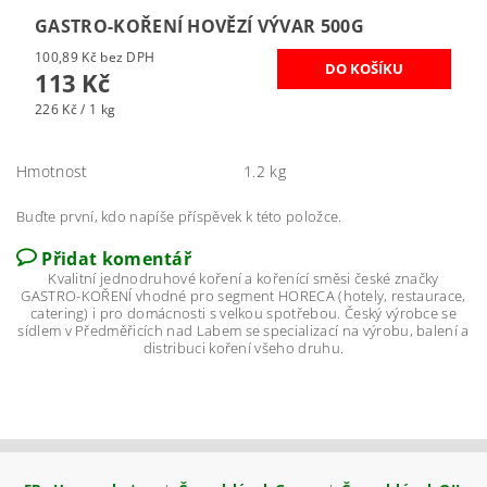
GASTRO-KOŘENÍ HOVĚZÍ VÝVAR 500G
100,89 Kč bez DPH
113 Kč
226 Kč / 1 kg
Hmotnost
1.2 kg
Buďte první, kdo napíše příspěvek k této položce.
Přidat komentář
Kvalitní jednodruhové koření a kořenící směsi české značky
GASTRO-KOŘENÍ vhodné pro segment HORECA (hotely, restaurace,
catering) i pro domácnosti s velkou spotřebou. Český výrobce se
sídlem v Předměřicích nad Labem se specializací na výrobu, balení a
distribuci koření všeho druhu.