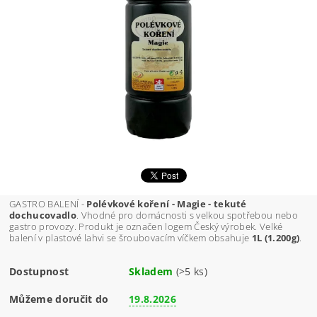
GASTRO BALENÍ -
Polévkové koření - Magie - tekuté
dochucovadlo
. Vhodné pro domácnosti s velkou spotřebou nebo
gastro provozy. Produkt je označen logem Český výrobek. Velké
balení v plastové lahvi se šroubovacím víčkem obsahuje
1L (1.200g)
.
Dostupnost
Skladem
(>5 ks)
Můžeme doručit do
19.8.2026