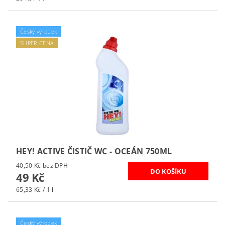
Český výrobek
SUPER CENA
HEY! ACTIVE ČISTIČ WC - OCEÁN 750ML
40,50 Kč bez DPH
49 Kč
65,33 Kč / 1 l
Český výrobek