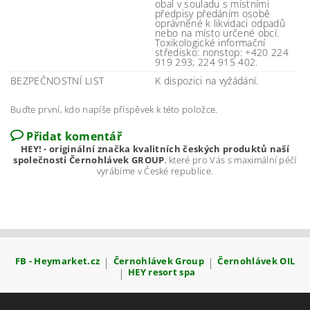
obal v souladu s místními
předpisy předáním osobě
oprávněné k likvidaci odpadů
nebo na místo určené obcí.
Toxikologické informační
středisko: nonstop: +420 224
919 293; 224 915 402.
BEZPEČNOSTNÍ LIST
K dispozici na vyžádání.
Buďte první, kdo napíše příspěvek k této položce.
Přidat komentář
HEY! - originální značka kvalitních českých produktů naší
společnosti Černohlávek GROUP
, které pro Vás s maximální péčí
vyrábíme v České republice.
FB - Heymarket.cz
|
Černohlávek Group
|
Černohlávek OIL
|
HEY resort spa