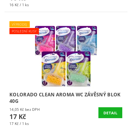
16 Kč / 1 ks
VÝPRODEJ
POSLEDNÍ KUSY
KOLORADO CLEAN AROMA WC ZÁVĚSNÝ BLOK
40G
14,05 Kč bez DPH
DETAIL
17 Kč
17 Kč / 1 ks