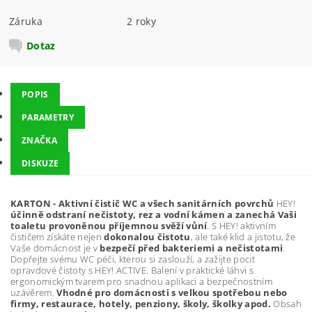
Záruka
2 roky
Dotaz
POPIS
PARAMETRY
ZNAČKA
DISKUZE
KARTON - Aktivní čistič WC a všech sanitárních povrchů
HEY!
účinně odstraní nečistoty, rez a vodní kámen a zanechá Vaši
toaletu provoněnou příjemnou svěží vůní
. S HEY! aktivním
čističem získáte nejen
dokonalou čistotu
, ale také klid a jistotu, že
Vaše domácnost je v
bezpečí před bakteriemi a nečistotami
.
Dopřejte svému WC péči, kterou si zaslouží, a zažijte pocit
opravdové čistoty s HEY! ACTIVE. Balení v praktické láhvi s
ergonomickým tvarem pro snadnou aplikaci a bezpečnostním
uzávěrem.
Vhodné pro domácnosti s velkou spotřebou nebo
firmy, restaurace, hotely, penziony, školy, školky apod.
Obsah