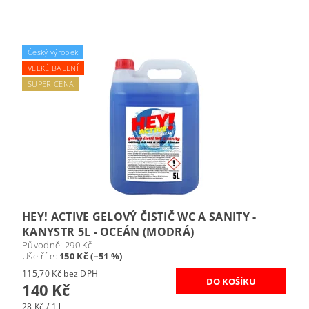
Český výrobek
VELKÉ BALENÍ
SUPER CENA
HEY! ACTIVE GELOVÝ ČISTIČ WC A SANITY -
KANYSTR 5L - OCEÁN (MODRÁ)
Původně:
290 Kč
Ušetříte
:
150 Kč (–51 %)
115,70 Kč bez DPH
140 Kč
28 Kč / 1 l