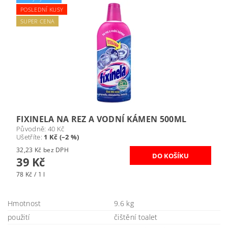
POSLEDNÍ KUSY
SUPER CENA
FIXINELA NA REZ A VODNÍ KÁMEN 500ML
Původně:
40 Kč
Ušetříte
:
1 Kč (–2 %)
32,23 Kč bez DPH
39 Kč
78 Kč / 1 l
Hmotnost
9.6 kg
použití
čištění toalet