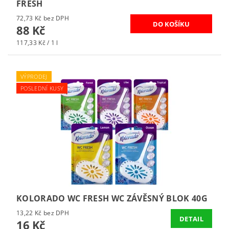
FRESH
72,73 Kč bez DPH
88 Kč
117,33 Kč / 1 l
VÝPRODEJ
POSLEDNÍ KUSY
KOLORADO WC FRESH WC ZÁVĚSNÝ BLOK 40G
13,22 Kč bez DPH
DETAIL
16 Kč