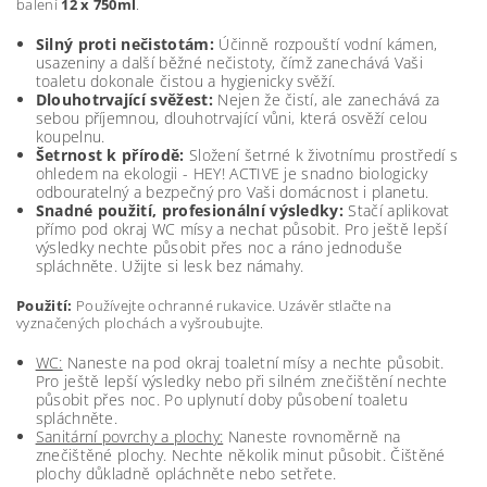
balení
12 x 750ml
.
Silný proti nečistotám:
Účinně rozpouští vodní kámen,
usazeniny a další běžné nečistoty, čímž zanechává Vaši
toaletu dokonale čistou a hygienicky svěží.
Dlouhotrvající svěžest:
Nejen že čistí, ale zanechává za
sebou příjemnou, dlouhotrvající vůni, která osvěží celou
koupelnu.
Šetrnost k přírodě:
Složení šetrné k životnímu prostředí s
ohledem na ekologii - HEY! ACTIVE je snadno biologicky
odbouratelný a bezpečný pro Vaši domácnost i planetu.
Snadné použití, profesionální výsledky:
Stačí aplikovat
přímo pod okraj WC mísy a nechat působit. Pro ještě lepší
výsledky nechte působit přes noc a ráno jednoduše
spláchněte. Užijte si lesk bez námahy.
Použití:
Používejte ochranné rukavice. Uzávěr stlačte na
vyznačených plochách a vyšroubujte.
WC:
Naneste na pod okraj toaletní mísy a nechte působit.
Pro ještě lepší výsledky nebo při silném znečištění nechte
působit přes noc. Po uplynutí doby působení toaletu
spláchněte.
Sanitární povrchy a plochy:
Naneste rovnoměrně na
znečištěné plochy. Nechte několik minut působit. Čištěné
plochy důkladně opláchněte nebo setřete.