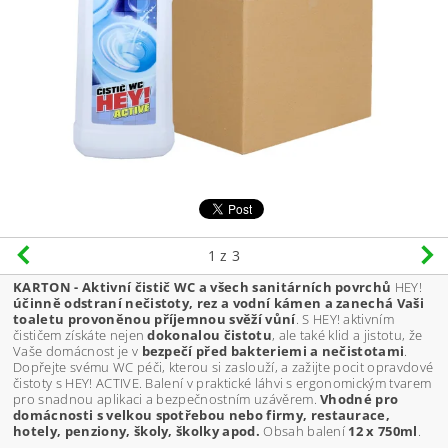
1
z 3
KARTON - Aktivní čistič WC a všech sanitárních povrchů
HEY!
účinně odstraní nečistoty, rez a vodní kámen a zanechá Vaši
toaletu provoněnou příjemnou svěží vůní
. S HEY! aktivním
čističem získáte nejen
dokonalou čistotu
, ale také klid a jistotu, že
Vaše domácnost je v
bezpečí před bakteriemi a nečistotami
.
Dopřejte svému WC péči, kterou si zaslouží, a zažijte pocit opravdové
čistoty s HEY! ACTIVE. Balení v praktické láhvi s ergonomickým tvarem
pro snadnou aplikaci a bezpečnostním uzávěrem.
Vhodné pro
domácnosti s velkou spotřebou nebo firmy, restaurace,
hotely, penziony, školy, školky apod.
Obsah balení
12 x 750ml
.