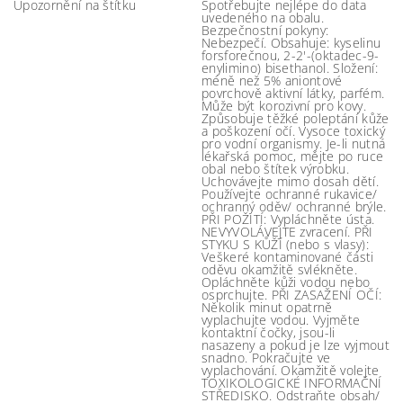
Upozornění na štítku
Spotřebujte nejlépe do data
uvedeného na obalu.
Bezpečnostní pokyny:
Nebezpečí. Obsahuje: kyselinu
forsforečnou, 2-2'-(oktadec-9-
enylimino) bisethanol. Složení:
méně než 5% aniontové
povrchově aktivní látky, parfém.
Může být korozivní pro kovy.
Způsobuje těžké poleptání kůže
a poškození očí. Vysoce toxický
pro vodní organismy. Je-li nutná
lékařská pomoc, mějte po ruce
obal nebo štítek výrobku.
Uchovávejte mimo dosah dětí.
Používejte ochranné rukavice/
ochranný oděv/ ochranné brýle.
PŘI POŽITÍ: Vypláchněte ústa.
NEVYVOLÁVEJTE zvracení. PŘI
STYKU S KŮŽÍ (nebo s vlasy):
Veškeré kontaminované části
oděvu okamžitě svlékněte.
Opláchněte kůži vodou nebo
osprchujte. PŘI ZASAŽENÍ OČÍ:
Několik minut opatrně
vyplachujte vodou. Vyjměte
kontaktní čočky, jsou-li
nasazeny a pokud je lze vyjmout
snadno. Pokračujte ve
vyplachování. Okamžitě volejte
TOXIKOLOGICKÉ INFORMAČNÍ
STŘEDISKO. Odstraňte obsah/