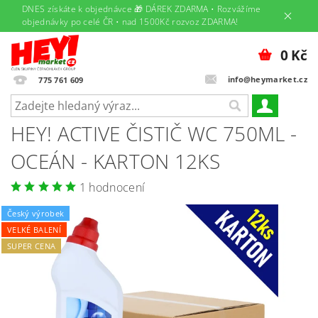
DNES získáte k objednávce 🎁 DÁREK ZDARMA • Rozvážíme
objednávky po celé ČR • nad 1500Kč rozvoz ZDARMA!
0 Kč
info@heymarket.cz
775 761 609
HEY! ACTIVE ČISTIČ WC 750ML -
OCEÁN - KARTON 12KS
1 hodnocení
Český výrobek
VELKÉ BALENÍ
SUPER CENA