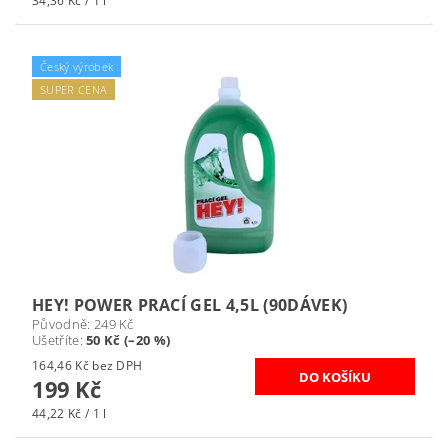
34,36 Kč / 1 l
Český výrobek
SUPER CENA
HEY! POWER PRACÍ GEL 4,5L (90DÁVEK)
Původně:
249 Kč
Ušetříte
:
50 Kč (–20 %)
164,46 Kč bez DPH
199 Kč
44,22 Kč / 1 l