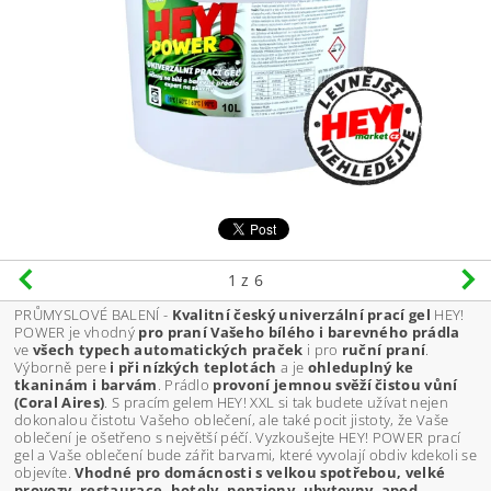
1
z 6
PRŮMYSLOVÉ BALENÍ -
Kvalitní český univerzální prací gel
HEY!
POWER je vhodný
pro praní Vašeho bílého i barevného prádla
ve
všech typech automatických praček
i pro
ruční praní
.
Výborně pere
i při nízkých teplotách
a je
ohleduplný ke
tkaninám i barvám
. Prádlo
provoní jemnou svěží čistou vůní
(Coral Aires)
. S pracím gelem HEY! XXL si tak budete užívat nejen
dokonalou čistotu Vašeho oblečení, ale také pocit jistoty, že Vaše
oblečení je ošetřeno s největší péčí. Vyzkoušejte HEY! POWER prací
gel a Vaše oblečení bude zářit barvami, které vyvolají obdiv kdekoli se
objevíte.
Vhodné pro domácnosti s velkou spotřebou, velké
provozy, restaurace, hotely, penziony, ubytovny, apod.