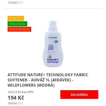
125 Kč / 1 l
VÝPRODEJ
EKO produkt
POSLEDNÍ KUSY
ATTITUDE NATURE+ TECHNOLOGY FABRIC
SOFTENER - AVIVÁŽ 1L (40DÁVEK) -
WILDFLOWERS (MODRÁ)
160,33 Kč bez DPH
194 Kč
194 Kč / 1 l