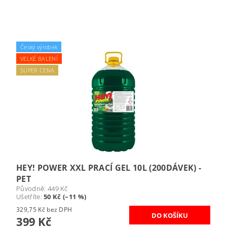
Český výrobek
VELKÉ BALENÍ
SUPER CENA
HEY! POWER XXL PRACÍ GEL 10L (200DÁVEK) -
PET
Původně:
449 Kč
Ušetříte
:
50 Kč (–11 %)
329,75 Kč bez DPH
399 Kč