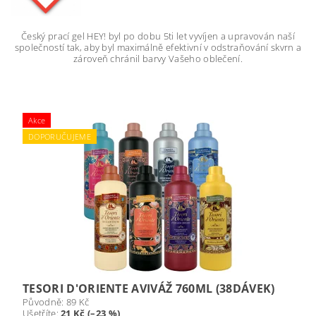
Český prací gel HEY! byl po dobu 5ti let vyvíjen a upravován naší
společností tak, aby byl maximálně efektivní v odstraňování skvrn a
zároveň chránil barvy Vašeho oblečení.
Akce
DOPORUČUJEME
TESORI D'ORIENTE AVIVÁŽ 760ML (38DÁVEK)
Původně:
89 Kč
Ušetříte
:
21 Kč (–23 %)