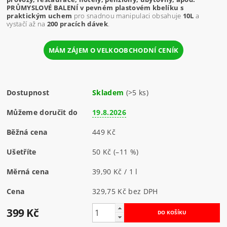
PRŮMYSLOVÉ BALENÍ v pevném plastovém kbelíku s
praktickým uchem
pro snadnou manipulaci obsahuje
10L
a
vystačí až na
200 pracích dávek
.
MÁM ZÁJEM O VELKOOBCHODNÍ CENÍK
Dostupnost
Skladem
(>5 ks)
Můžeme doručit do
19.8.2026
Běžná cena
449 Kč
Ušetříte
50 Kč
(–11 %)
Měrná cena
39,90 Kč / 1 l
Cena
329,75 Kč bez DPH
399 Kč