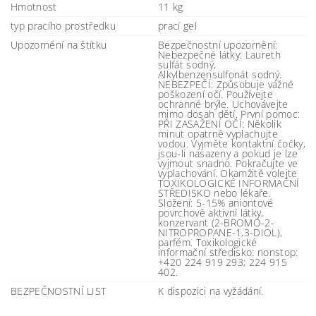
Hmotnost
11 kg
typ pracího prostředku
prací gel
Upozornění na štítku
Bezpečnostní upozornění:
Nebezpečné látky: Laureth
sulfát sodný,
Alkylbenzensulfonát sodný.
NEBEZPEČÍ: Způsobuje vážné
poškození očí. Používejte
ochranné brýle. Uchovávejte
mimo dosah dětí. První pomoc:
PŘI ZASAŽENÍ OČÍ: Několik
minut opatrně vyplachujte
vodou. Vyjměte kontaktní čočky,
jsou-li nasazeny a pokud je lze
vyjmout snadno. Pokračujte ve
vyplachování. Okamžitě volejte
TOXIKOLOGICKÉ INFORMAČNÍ
STŘEDISKO nebo lékaře.
Složení: 5-15% aniontové
povrchově aktivní látky,
konzervant (2-BROMO-2-
NITROPROPANE-1,3-DIOL),
parfém. Toxikologické
informační středisko: nonstop:
+420 224 919 293; 224 915
402.
BEZPEČNOSTNÍ LIST
K dispozici na vyžádání.