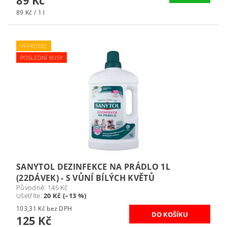
89 Kč / 1 l
VÝPRODEJ
POSLEDNÍ KUSY
SANYTOL DEZINFEKCE NA PRÁDLO 1L
(22DÁVEK) - S VŮNÍ BÍLÝCH KVĚTŮ
Původně:
145 Kč
Ušetříte
:
20 Kč (–13 %)
103,31 Kč bez DPH
125 Kč