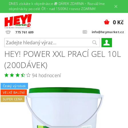
DNES získáte k objednávce 🎁 DÁREK ZDARMA • Rozvážíme
objednávky po celé ČR • nad 1500Kč rozvoz ZDARMA!
0 Kč
info@heymarket.cz
775 761 609
HEY! POWER XXL PRACÍ GEL 10L
(200DÁVEK)
94 hodnocení
Český výrobek
VELKÉ BALENÍ
SUPER CENA