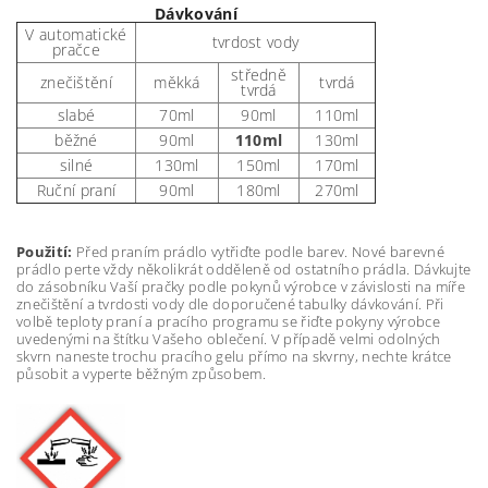
Dávkování
V automatické
tvrdost vody
pračce
středně
znečištění
měkká
tvrdá
tvrdá
slabé
70ml
90ml
110ml
běžné
90ml
110ml
130ml
silné
130ml
150ml
170ml
Ruční praní
90ml
180ml
270ml
Použití:
Před praním prádlo vytřiďte podle barev. Nové barevné
prádlo perte vždy několikrát odděleně od ostatního prádla. Dávkujte
do zásobníku Vaší pračky podle pokynů výrobce v závislosti na míře
znečištění a tvrdosti vody dle doporučené tabulky dávkování. Při
volbě teploty praní a pracího programu se řiďte pokyny výrobce
uvedenými na štítku Vašeho oblečení. V případě velmi odolných
skvrn naneste trochu pracího gelu přímo na skvrny, nechte krátce
působit a vyperte běžným způsobem.