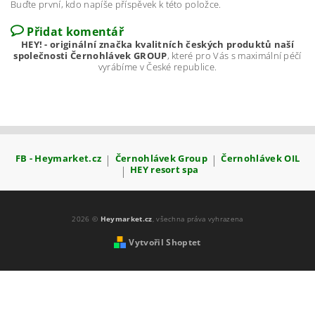
Buďte první, kdo napíše příspěvek k této položce.
Přidat komentář
HEY! - originální značka kvalitních českých produktů naší
společnosti Černohlávek GROUP
, které pro Vás s maximální péčí
vyrábíme v České republice.
FB - Heymarket.cz
|
Černohlávek Group
|
Černohlávek OIL
|
HEY resort spa
2026 ©
Heymarket.cz
, všechna práva vyhrazena
Vytvořil Shoptet