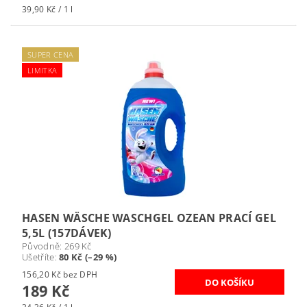
39,90 Kč / 1 l
SUPER CENA
LIMITKA
HASEN WÄSCHE WASCHGEL OZEAN PRACÍ GEL
5,5L (157DÁVEK)
Původně:
269 Kč
Ušetříte
:
80 Kč (–29 %)
156,20 Kč bez DPH
189 Kč