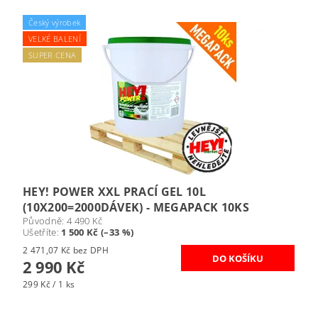
Český výrobek
VELKÉ BALENÍ
SUPER CENA
HEY! POWER XXL PRACÍ GEL 10L
(10X200=2000DÁVEK) - MEGAPACK 10KS
Původně:
4 490 Kč
Ušetříte
:
1 500 Kč (–33 %)
2 471,07 Kč bez DPH
2 990 Kč
299 Kč / 1 ks