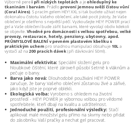
Výborně pere
i při nízkých teplotách
a je
ohleduplný ke
tkaninám i barvám
. Prádlo
provoní jemnou svěží čistou vůní
(Coral Aires)
. S pracím gelem HEY! XXL si tak budete užívat nejen
dokonalou čistotu Vašeho oblečení, ale také pocit jistoty, že Vaše
oblečení je ošetřeno s největší péčí. Vyzkoušejte HEY! POWER prací
gel a Vaše oblečení bude zářit barvami, které vyvolají obdiv kdekoli
se objevíte.
Vhodné pro domácnosti s velkou spotřebou, velké
provozy, restaurace, hotely, penziony, ubytovny, apod.
PRŮMYSLOVÉ BALENÍ v pevném plastovém kbelíku s
praktickým uchem
pro snadnou manipulaci obsahuje
10L
a
vystačí až na
200 pracích dávek
(při dávkování 50ml).
Maximální efektivita:
Speciální složení gelu pro
hloubkové čištění, které zároveň působí šetrně k vláknům a
pečuje o barvy.
Barva jako nová:
Dlouhodobé používání HEY! POWER
zaručuje, že barvy Vašeho oblečení zůstanou živé a zářivé,
jako když jste je poprvé oblékli.
Ekologická volba:
Vyrobeno s ohledem na životní
prostředí - HEY! POWER je výbornou volbou pro vědomé
spotřebitele, kteří dbají na kvalitu a udržitelnost.
Jednoduché použití, profesionální výsledky:
Stačí
aplikovat malé množství gelu přímo na skvrny nebo přidat
do zásobníku Vaší pračky a nechat gel pracovat.