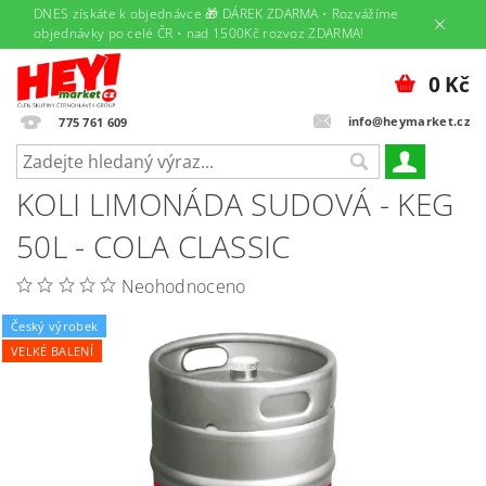
DNES získáte k objednávce 🎁 DÁREK ZDARMA • Rozvážíme
objednávky po celé ČR • nad 1500Kč rozvoz ZDARMA!
0 Kč
info@heymarket.cz
775 761 609
KOLI LIMONÁDA SUDOVÁ - KEG
50L - COLA CLASSIC
Neohodnoceno
Český výrobek
VELKÉ BALENÍ