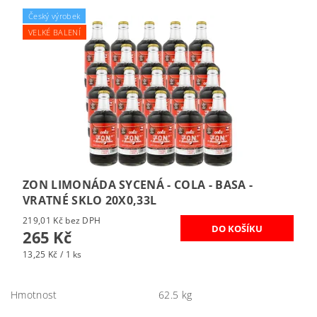
Český výrobek
VELKÉ BALENÍ
ZON LIMONÁDA SYCENÁ - COLA - BASA -
VRATNÉ SKLO 20X0,33L
219,01 Kč bez DPH
265 Kč
13,25 Kč / 1 ks
Hmotnost
62.5 kg