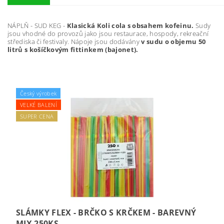
NÁPLŇ - SUD KEG -
Klasická Koli cola s obsahem kofeinu.
Sudy
jsou vhodné do provozů jako jsou restaurace, hospody, rekreační
střediska či festivaly. Nápoje jsou dodávány
v sudu o objemu 50
litrů s košíčkovým fittinkem (bajonet).
Český výrobek
VELKÉ BALENÍ
SUPER CENA
SLÁMKY FLEX - BRČKO S KRČKEM - BAREVNÝ
MIX 250KS