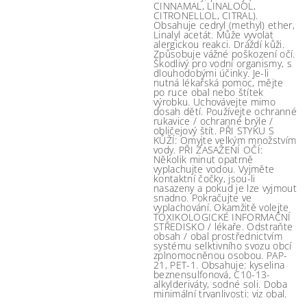
CINNAMAL, LINALOOL,
CITRONELLOL, CITRAL).
Obsahuje cedryl (methyl) ether,
Linalyl acetát. Může vyvolat
alergickou reakci. Dráždí kůži.
Způsobuje vážné poškození očí.
Škodlivý pro vodní organismy, s
dlouhodobými účinky. Je-li
nutná lékařská pomoc, mějte
po ruce obal nebo štítek
výrobku. Uchovávejte mimo
dosah dětí. Používejte ochranné
rukavice / ochranné brýle /
obličejový štít. PŘI STYKU S
KŮŽÍ: Omyjte velkým množstvím
vody. PŘI ZASAŽENÍ OČÍ:
Několik minut opatrně
vyplachujte vodou. Vyjměte
kontaktní čočky, jsou-li
nasazeny a pokud je lze vyjmout
snadno. Pokračujte ve
vyplachování. Okamžitě volejte
TOXIKOLOGICKÉ INFORMAČNÍ
STŘEDISKO / lékaře. Odstraňte
obsah / obal prostřednictvím
systému selktivního svozu obcí
zplnomocněnou osobou. PAP-
21, PET-1. Obsahuje: kyselina
beznensulfonová, C10-13-
alkylderiváty, sodné soli. Doba
minimální trvanlivosti: viz obal.