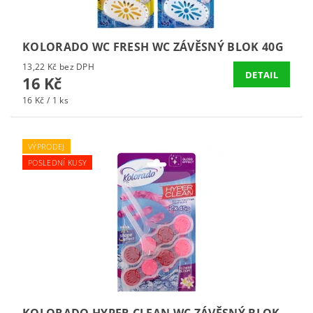
KOLORADO WC FRESH WC ZÁVĚSNÝ BLOK 40G
13,22 Kč bez DPH
DETAIL
16 Kč
16 Kč / 1 ks
VÝPRODEJ
POSLEDNÍ KUSY