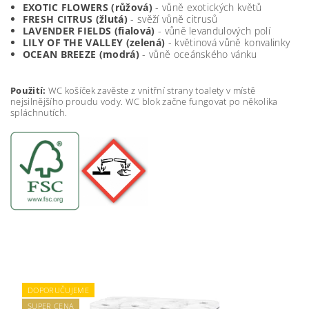
EXOTIC FLOWERS (růžová)
- vůně exotických květů
FRESH CITRUS (žlutá)
- svěží vůně citrusů
LAVENDER FIELDS (fialová)
- vůně levandulových polí
LILY OF THE VALLEY (zelená)
- květinová vůně konvalinky
OCEAN BREEZE (modrá)
- vůně oceánského vánku
Použití:
WC košíček zavěste z vnitřní strany toalety v místě
nejsilnějšího proudu vody. WC blok začne fungovat po několika
spláchnutích.
DOPORUČUJEME
SUPER CENA