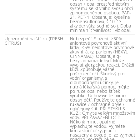
obsah / obal prostřednictvím
systému selktivního svozu obcí
zplnomocněnou osobou. PAP-
21, PET-1. Obsahuje: kyselina
beznensulfonová, C10-13-
alkylderiváty, sodné soli. Doba
minimální trvanlivosti: viz obal.
Upozornění na štítku (FRESH
Nebezpečí. Složení: ≥30%
CITRUS)
aniontové povrchově aktivní
látky, <5% neiontové povrchově
aktivní látky, parfémy (HEXYL
CINNAMAL). Obsahuje α-
hexylcinnamaldehyd. Může
vyvolat alergickou reakci. Dráždí
kůži. Způsobuje vážné
poškození očí. Škodlivý pro
vodní organismy, s
dlouhodobými účinky. Je-li
nutná lékařská pomoc, mějte
po ruce obal nebo štítek
výrobku. Uchovávejte mimo
dosah dětí. Používejte ochranné
rukavice / ochranné brýle /
obličejový štít. PŘI STYKU S
KŮŽÍ: Omyjte velkým množstvím
vody. PŘI ZASAŽENÍ OČÍ:
Několik minut opatrně
vyplachujte vodou. Vyjměte
kontaktní čočky, jsou-li
nasazeny a pokud je lze vyjmout
snadno. Pokračujte ve