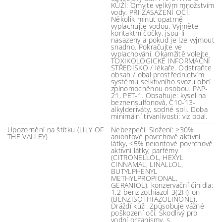
KŮŽÍ: Omyjte velkým množstvím
vody. PŘI ZASAŽENÍ OČÍ:
Několik minut opatrně
vyplachujte vodou. Vyjměte
kontaktní čočky, jsou-li
nasazeny a pokud je lze vyjmout
snadno. Pokračujte ve
vyplachování. Okamžitě volejte
TOXIKOLOGICKÉ INFORMAČNÍ
STŘEDISKO / lékaře. Odstraňte
obsah / obal prostřednictvím
systému selktivního svozu obcí
zplnomocněnou osobou. PAP-
21, PET-1. Obsahuje: kyselina
beznensulfonová, C10-13-
alkylderiváty, sodné soli. Doba
minimální trvanlivosti: viz obal.
Upozornění na štítku (LILY OF
Nebezpečí. Složení: ≥30%
THE VALLEY)
aniontové povrchově aktivní
látky, <5% neiontové povrchově
aktivní látky; parfémy
(CITRONELLOL, HEXYL
CINNAMAL, LINALLOL,
BUTYLPHENYL
METHYLPROPIONAL,
GERANIOL), konzervační činidla:
1,2-benzizothiazol-3(2H)-on
(BENZISOTHIAZOLINONE).
Dráždí kůži. Způsobuje vážné
poškození očí. Škodlivý pro
vodní organismy, s