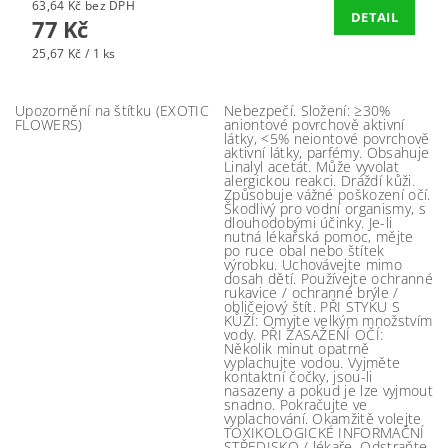
63,64 Kč bez DPH
DETAIL
77 Kč
25,67 Kč / 1 ks
Upozornění na štítku (EXOTIC
Nebezpečí. Složení: ≥30%
FLOWERS)
aniontové povrchově aktivní
látky, <5% neiontové povrchově
aktivní látky, parfémy. Obsahuje
Linalyl acetát. Může vyvolat
alergickou reakci. Dráždí kůži.
Způsobuje vážné poškození očí.
Škodlivý pro vodní organismy, s
dlouhodobými účinky. Je-li
nutná lékařská pomoc, mějte
po ruce obal nebo štítek
výrobku. Uchovávejte mimo
dosah dětí. Používejte ochranné
rukavice / ochranné brýle /
obličejový štít. PŘI STYKU S
KŮŽÍ: Omyjte velkým množstvím
vody. PŘI ZASAŽENÍ OČÍ:
Několik minut opatrně
vyplachujte vodou. Vyjměte
kontaktní čočky, jsou-li
nasazeny a pokud je lze vyjmout
snadno. Pokračujte ve
vyplachování. Okamžitě volejte
TOXIKOLOGICKÉ INFORMAČNÍ
STŘEDISKO / lékaře. Odstraňte