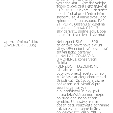
vyplachování. Okamžitě volejte
TOXIKOLOGICKÉ INFORMAČNÍ
STŘEDISKO / lékaře. Odstraňte
obsah / obal prostřednictvím
systému selktivního svozu obcí
zplnomocněnou osobou. PAP-
21, PET-1. Obsahuje: kyselina
beznensulfonová, C10-13-
alkylderiváty, sodné soli. Doba
minimální trvanlivosti: viz obal.
Upozornění na štítku
Nebezpečí. Složení: ≥30%
(LAVENDER FIELDS)
aniontové povrchově aktivní
látky, <5% neiontové povrchově
aktivní látky, parfémy
(LINALLOL, COUMARIN,
LIMONENE), konzervační
činidla:
(BENZISOTHIAZOLINONE).
Obsahuje 4-terc-
butylcyklohexyl-acetát, cineol.
Může vyvolat alergickou reakci.
Dráždí kůži. Způsobuje vážné
poškození očí. Škodlivý pro
vodní organismy, s
dlouhodobými účinky. Je-li
nutná lékařská pomoc, mějte
po ruce obal nebo štítek
výrobku. Uchovávejte mimo
dosah dětí. Používejte ochranné
rukavice / ochranné brýle /
obličejový štít. PŘI STYKU S