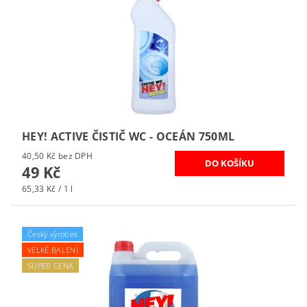
HEY! ACTIVE ČISTIČ WC - OCEÁN 750ML
40,50 Kč bez DPH
49 Kč
65,33 Kč / 1 l
Český výrobek
VELKÉ BALENÍ
SUPER CENA