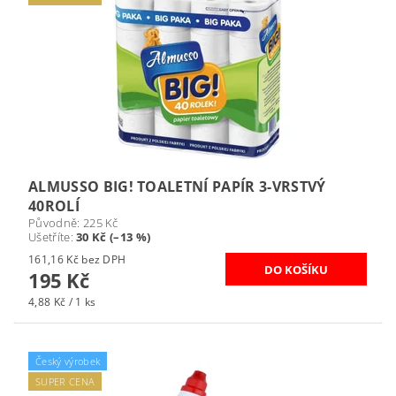
ALMUSSO BIG! TOALETNÍ PAPÍR 3-VRSTVÝ
40ROLÍ
Původně:
225 Kč
Ušetříte
:
30 Kč (–13 %)
161,16 Kč bez DPH
195 Kč
4,88 Kč / 1 ks
Český výrobek
SUPER CENA