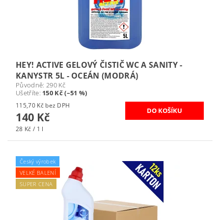
HEY! ACTIVE GELOVÝ ČISTIČ WC A SANITY -
KANYSTR 5L - OCEÁN (MODRÁ)
Původně:
290 Kč
Ušetříte
:
150 Kč (–51 %)
115,70 Kč bez DPH
140 Kč
28 Kč / 1 l
Český výrobek
VELKÉ BALENÍ
SUPER CENA