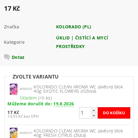
17 Kč
Značka
KOLORADO (PL)
ÚKLID | ČISTÍCÍ A MYCÍ
Kategorie
PROSTŘEDKY
Dotaz
ZVOLTE VARIANTU
KOLORADO CLEAN AROMA WC závěsný blok
W000020
40g: EXOTIC FLOWERS (růžová)
Skladem
(>5 ks)
Můžeme doručit do:
19.8.2026
17 Kč
14,05 Kč bez DPH
KOLORADO CLEAN AROMA WC závěsný blok
W000019
40g: FRESH CITRUS (žlutá)