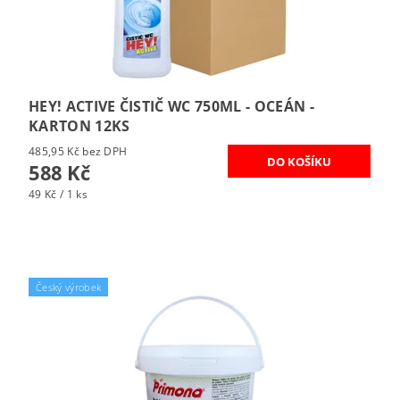
HEY! ACTIVE ČISTIČ WC 750ML - OCEÁN -
KARTON 12KS
485,95 Kč bez DPH
588 Kč
49 Kč / 1 ks
Český výrobek