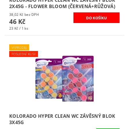
KOLORADO HYPER CLEAN WC ZÁVĚSNÝ BLOK
2X45G - FLOWER BLOOM (ČERVENÁ+RŮŽOVÁ)
38,02 Kč bez DPH
46 Kč
23 Kč / 1 ks
VÝPRODEJ
POSLEDNÍ KUSY
KOLORADO HYPER CLEAN WC ZÁVĚSNÝ BLOK
3X45G