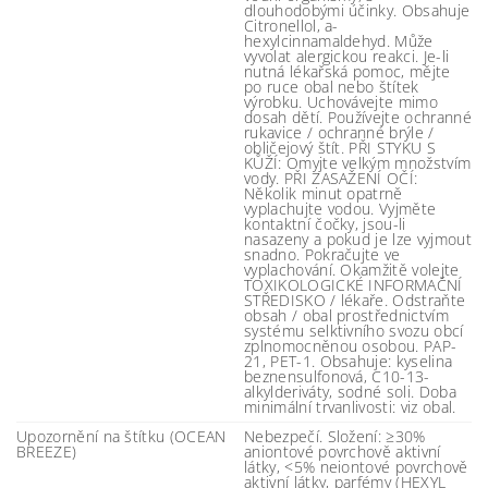
dlouhodobými účinky. Obsahuje
Citronellol, a-
hexylcinnamaldehyd. Může
vyvolat alergickou reakci. Je-li
nutná lékařská pomoc, mějte
po ruce obal nebo štítek
výrobku. Uchovávejte mimo
dosah dětí. Používejte ochranné
rukavice / ochranné brýle /
obličejový štít. PŘI STYKU S
KŮŽÍ: Omyjte velkým množstvím
vody. PŘI ZASAŽENÍ OČÍ:
Několik minut opatrně
vyplachujte vodou. Vyjměte
kontaktní čočky, jsou-li
nasazeny a pokud je lze vyjmout
snadno. Pokračujte ve
vyplachování. Okamžitě volejte
TOXIKOLOGICKÉ INFORMAČNÍ
STŘEDISKO / lékaře. Odstraňte
obsah / obal prostřednictvím
systému selktivního svozu obcí
zplnomocněnou osobou. PAP-
21, PET-1. Obsahuje: kyselina
beznensulfonová, C10-13-
alkylderiváty, sodné soli. Doba
minimální trvanlivosti: viz obal.
Upozornění na štítku (OCEAN
Nebezpečí. Složení: ≥30%
BREEZE)
aniontové povrchově aktivní
látky, <5% neiontové povrchově
aktivní látky, parfémy (HEXYL