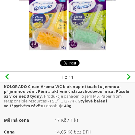
1
z 11
KOLORADO Clean Aroma WC blok naplní toaletu jemnou,
příjemnou vůní. Pění a aktivně čistí záchodovou mísu. Působí
až více než 3 týdny.
Produkt je označen logem MIX Paper from
®
rersponsible resources - FSC
C137747.
Stylové balení
ve třpytivém závěsu
obsahuje
40g
.
Měrná cena
17 Kč / 1 ks
Cena
14,05 Kč bez DPH