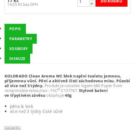
17 Kč
14,05 Kč bez DPH
POPIS
PARAMETRY
SOUBORY
DISKUZE
KOLORADO Clean Aroma WC blok naplní toaletu jemnou,
příjemnou vůní. Pění a aktivně čistí záchodovou mísu. Působí
až více než 3 týdny.
Produkt je označen logem MIX Paper from
®
rersponsible resources - FSC
C137747.
Stylové balení
ve třpytivém závěsu
obsahuje
40g
.
pěna & lesk
více než 3 týdny čisté vůně
Varianty: