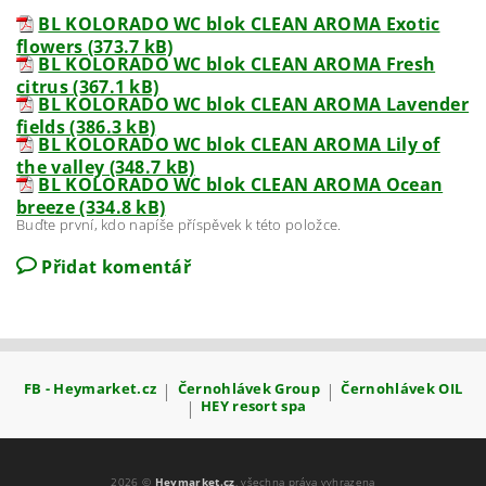
BL KOLORADO WC blok CLEAN AROMA Exotic
flowers (373.7 kB)
BL KOLORADO WC blok CLEAN AROMA Fresh
citrus (367.1 kB)
BL KOLORADO WC blok CLEAN AROMA Lavender
fields (386.3 kB)
BL KOLORADO WC blok CLEAN AROMA Lily of
the valley (348.7 kB)
BL KOLORADO WC blok CLEAN AROMA Ocean
breeze (334.8 kB)
Buďte první, kdo napíše příspěvek k této položce.
Přidat komentář
FB - Heymarket.cz
|
Černohlávek Group
|
Černohlávek OIL
|
HEY resort spa
2026 ©
Heymarket.cz
, všechna práva vyhrazena