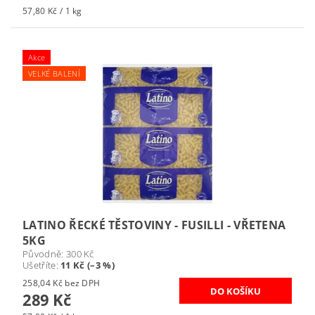
57,80 Kč / 1 kg
Akce
VELKÉ BALENÍ
LATINO ŘECKÉ TĚSTOVINY - FUSILLI - VŘETENA
5KG
Původně:
300 Kč
Ušetříte
:
11 Kč (–3 %)
258,04 Kč bez DPH
289 Kč