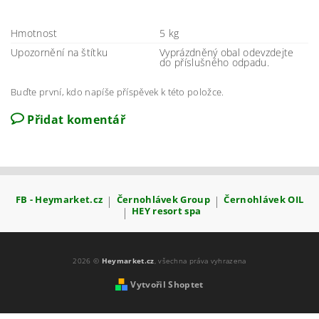
Hmotnost
5 kg
Upozornění na štítku
Vyprázdněný obal odevzdejte
do příslušného odpadu.
Buďte první, kdo napíše příspěvek k této položce.
Přidat komentář
FB - Heymarket.cz
|
Černohlávek Group
|
Černohlávek OIL
|
HEY resort spa
2026 ©
Heymarket.cz
, všechna práva vyhrazena
Vytvořil Shoptet