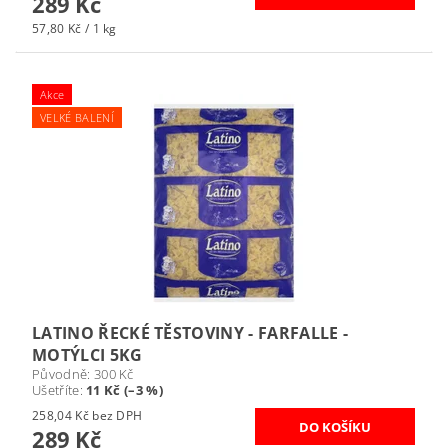
289 Kč
57,80 Kč / 1 kg
Akce
VELKÉ BALENÍ
LATINO ŘECKÉ TĚSTOVINY - FARFALLE -
MOTÝLCI 5KG
Původně:
300 Kč
Ušetříte
:
11 Kč (–3 %)
258,04 Kč bez DPH
289 Kč