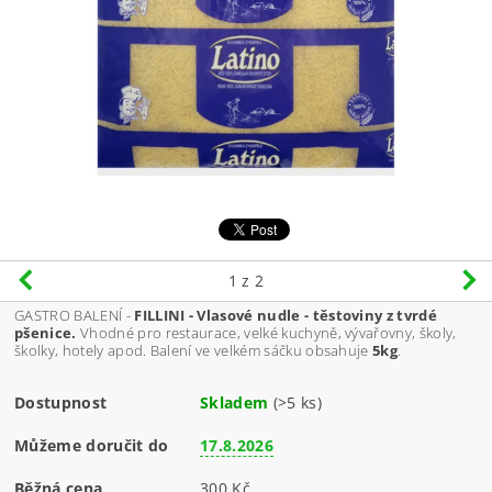
1
z 2
GASTRO BALENÍ -
FILLINI - Vlasové nudle - těstoviny z tvrdé
pšenice.
Vhodné pro restaurace, velké kuchyně, vývařovny, školy,
školky, hotely apod. Balení ve velkém sáčku obsahuje
5kg
.
Dostupnost
Skladem
(>5 ks)
Můžeme doručit do
17.8.2026
Běžná cena
300 Kč