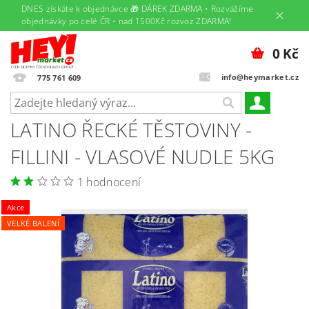
DNES získáte k objednávce 🎁 DÁREK ZDARMA • Rozvážíme
objednávky po celé ČR • nad 1500Kč rozvoz ZDARMA!
0 Kč
info@heymarket.cz
775 761 609
LATINO ŘECKÉ TĚSTOVINY -
FILLINI - VLASOVÉ NUDLE 5KG
1 hodnocení
Akce
VELKÉ BALENÍ