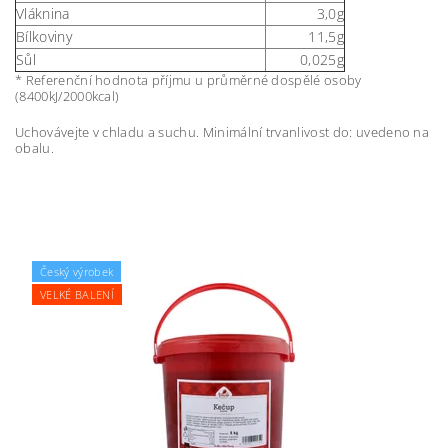
Vláknina
3,0g
Bílkoviny
11,5g
Sůl
0,025g
* Referenční hodnota příjmu u průměrné dospělé osoby
(8400kJ/2000kcal)
Uchovávejte v chladu a suchu. Minimální trvanlivost do: uvedeno na
obalu.
Český výrobek
VELKÉ BALENÍ