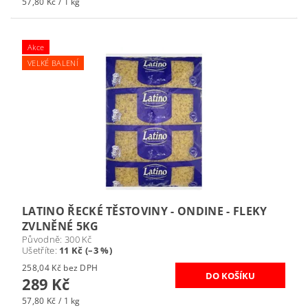
57,80 Kč / 1 kg
Akce
VELKÉ BALENÍ
LATINO ŘECKÉ TĚSTOVINY - ONDINE - FLEKY
ZVLNĚNÉ 5KG
Původně:
300 Kč
Ušetříte
:
11 Kč (–3 %)
258,04 Kč bez DPH
289 Kč
57,80 Kč / 1 kg