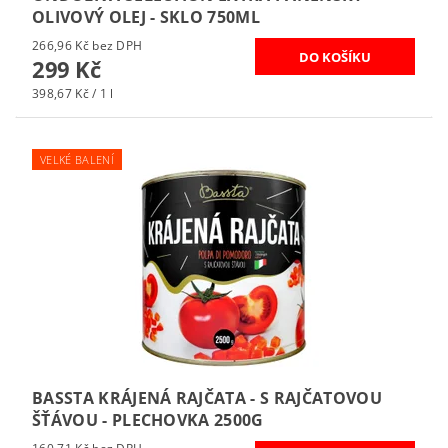
OLIVOVÝ OLEJ - SKLO 750ML
266,96 Kč bez DPH
299 Kč
398,67 Kč / 1 l
VELKÉ BALENÍ
BASSTA KRÁJENÁ RAJČATA - S RAJČATOVOU
ŠŤÁVOU - PLECHOVKA 2500G