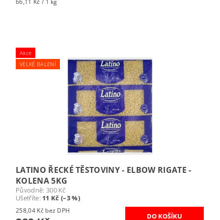
66,11 Kč / 1 kg
Akce
VELKÉ BALENÍ
LATINO ŘECKÉ TĚSTOVINY - ELBOW RIGATE -
KOLENA 5KG
Původně:
300 Kč
Ušetříte
:
11 Kč (–3 %)
258,04 Kč bez DPH