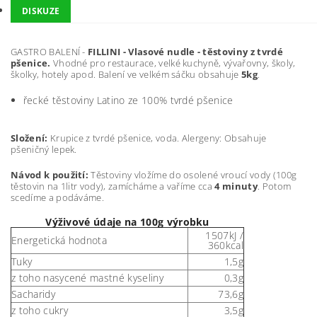
DISKUZE
GASTRO BALENÍ -
FILLINI - Vlasové nudle - těstoviny z tvrdé
pšenice.
Vhodné pro restaurace, velké kuchyně, vývařovny, školy,
školky, hotely apod. Balení ve velkém sáčku obsahuje
5kg
.
řecké těstoviny Latino ze 100% tvrdé pšenice
Složení:
Krupice z tvrdé pšenice, voda. Alergeny: Obsahuje
pšeničný lepek.
Návod k použití:
Těstoviny vložíme do osolené vroucí vody (100g
těstovin na 1litr vody), zamícháme a vaříme cca
4 minuty
. Potom
scedíme a podáváme.
Výživové údaje na 100g výrobku
1507kJ /
Energetická hodnota
360kcal
Tuky
1,5g
z toho nasycené mastné kyseliny
0,3g
Sacharidy
73,6g
z toho cukry
3,5g