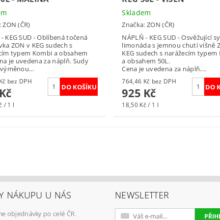
em
Skladem
:
ZON (ČR)
Značka:
ZON (ČR)
- KEG SUD - Oblíbená točená
NÁPLŇ - KEG SUD - Osvěžující s
vka ZON v KEG sudech s
limonáda s jemnou chutí višně 
cím typem Kombi a obsahem
KEG sudech s narážecím typem
na je uvedena za náplň. Sudy
a obsahem 50L.
 výměnou...
Cena je uvedena za náplň....
764,46 Kč bez DPH
764,46 Kč bez DPH
 Kč
925 Kč
 / 1 l
18,50 Kč / 1 l
Y NÁKUPU U NÁS
NEWSLETTER
e objednávky po celé ČR.