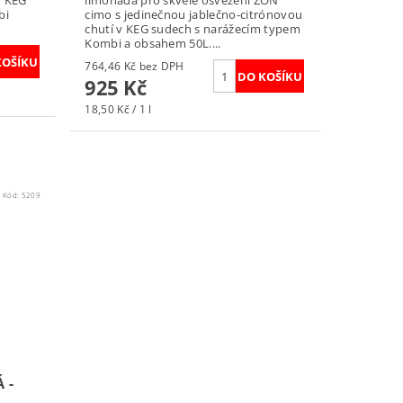
v KEG
limonáda pro skvělé osvěžení ZON
bi
cimo s jedinečnou jablečno-citrónovou
chutí v KEG sudech s narážecím typem
Kombi a obsahem 50L....
764,46 Kč bez DPH
925 Kč
18,50 Kč / 1 l
Kód:
5209
 -