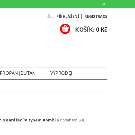
|
PŘIHLÁŠENÍ
REGISTRACE
KOŠÍK:
0 Kč
PROPAN|BUTAN
VÝPRODEJ
DOPRAVA A PLATBA
Ů
KONTAKTUJTE NÁS
O NÁS
PARTNERSKÉ PRODEJNY HEY!
h s narážecím typem Kombi
a obsahem
50L
.