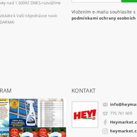
vky nad 1.500Kč DNES rozvážíme
.
Vložením e-mailu souhlasíte s
získáte k Vaší objednávce navíc
podmínkami ochrany osobních
ZDARMA!
GRAM
KONTAKT
info
@
heymar
775 761 609
Heymarket.c
heymarket.c