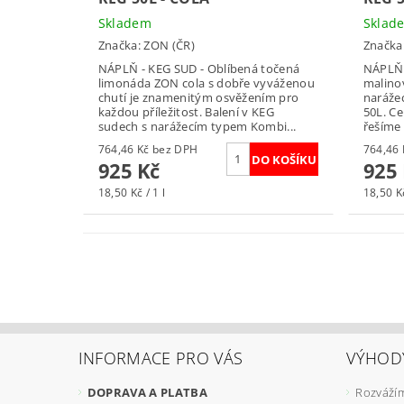
Skladem
Sklad
Značka:
ZON (ČR)
Značka
NÁPLŇ - KEG SUD - Oblíbená točená
NÁPLŇ 
limonáda ZON cola s dobře vyváženou
malino
chutí je znamenitým osvěžením pro
naráže
každou příležitost. Balení v KEG
50L. Ce
sudech s narážecím typem Kombi...
řešíme
764,46 Kč bez DPH
925 Kč
925
18,50 Kč / 1 l
18,50 Kč
INFORMACE PRO VÁS
VÝHOD
DOPRAVA A PLATBA
Rozvážím