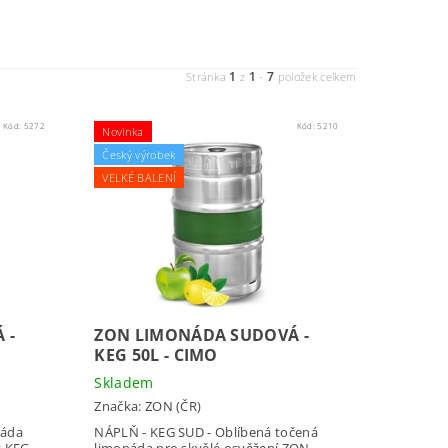
1
1
7
Stránka
z
-
položek celkem
Kód:
5272
Kód:
5210
Novinka
Český výrobek
VELKÉ BALENÍ
 -
ZON LIMONÁDA SUDOVÁ -
KEG 50L - CIMO
Skladem
Značka:
ZON (ČR)
náda
NÁPLŇ - KEG SUD - Oblíbená točená