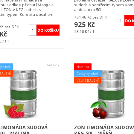
ící sycená limonáda se
pro letní osvěžení bezová ZON 
vou sladkou příchutí Manga a
sudech s narážecím typem Kom
ji ZON v KEG sudech s
a obsahem 50L....
cím typem Kombi a obsahem
764,46 Kč bez DPH
925 Kč
764,46 Kč bez DPH
18,50 Kč / 1 l
 Kč
 / 1 l
Kód:
5212
výrobek
Novinka
BALENÍ
Český výrobek
VELKÉ BALENÍ
LIMONÁDA SUDOVÁ -
ZON LIMONÁDA SUDOVÁ
0L - MALINA
KEG 50L - VIŠEŇ