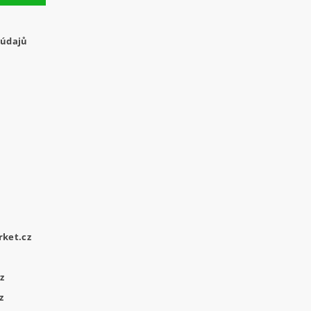
 údajů
ket.cz
z
z