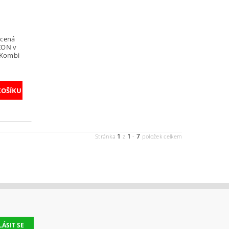
ycená
ZON v
 Kombi
1
1
7
Stránka
z
-
položek celkem