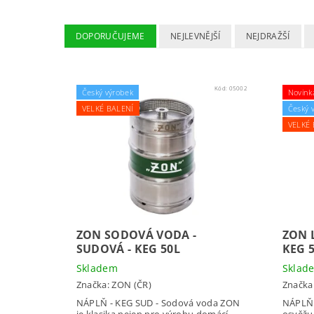
DOPORUČUJEME
NEJLEVNĚJŠÍ
NEJDRAŽŠÍ
Kód:
05002
Český výrobek
Novink
VELKÉ BALENÍ
Český 
VELKÉ 
ZON SODOVÁ VODA -
ZON 
SUDOVÁ - KEG 50L
KEG 
Skladem
Sklad
Značka:
ZON (ČR)
Značka
NÁPLŇ - KEG SUD - Sodová voda ZON
NÁPLŇ 