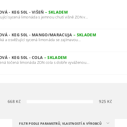
Á - KEG 50L - VIŠEŇ
–
SKLADEM
jící sycená limonáda s jemnou chutí višně ZON v...
VÁ - KEG 50L - MANGO/MARACUJA
–
SKLADEM
ká a osvěžující sycená limonáda se zajímavou...
VÁ - KEG 50L - COLA
–
SKLADEM
ená točená limonáda ZON cola s dobře vyváženou...
668
Kč
925
Kč
FILTR PODLE PARAMETRŮ, VLASTNOSTÍ A VÝROBCŮ