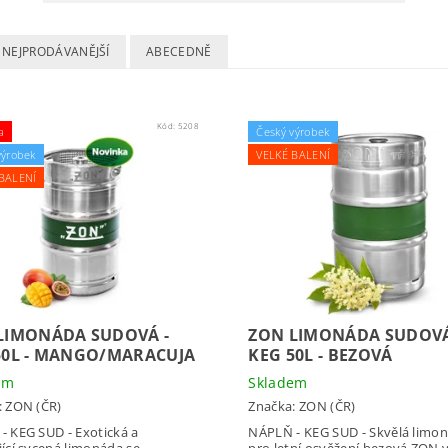
NEJPRODÁVANĚJŠÍ
ABECEDNĚ
Kód:
5208
a
Český výrobek
výrobek
VELKÉ BALENÍ
BALENÍ
LIMONÁDA SUDOVÁ -
ZON LIMONÁDA SUDOVÁ
50L - MANGO/MARACUJA
KEG 50L - BEZOVÁ
em
Skladem
:
ZON (ČR)
Značka:
ZON (ČR)
- KEG SUD - Exotická a
NÁPLŇ - KEG SUD - Skvělá limo