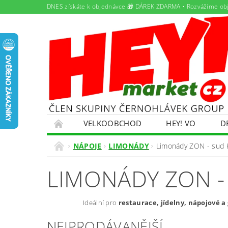
DNES získáte k objednávce 🎁 DÁREK ZDARMA • Rozvážíme ob
VELKOOBCHOD
HEY! VO
D
PAMLSKY PRO DOMÁCÍ MAZLÍČKY
PRON
NÁPOJE
LIMONÁDY
Limonády ZON - sud 
ŘEŠENÍ POTÍŽÍ S OBJEDNÁVKOU
OBCHO
LIMONÁDY ZON -
EKOKOM
OLEJOVÝ SERVIS
NABÍDK
Ideální pro
restaurace, jídelny, nápojové 
NEJPRODÁVANĚJŠÍ