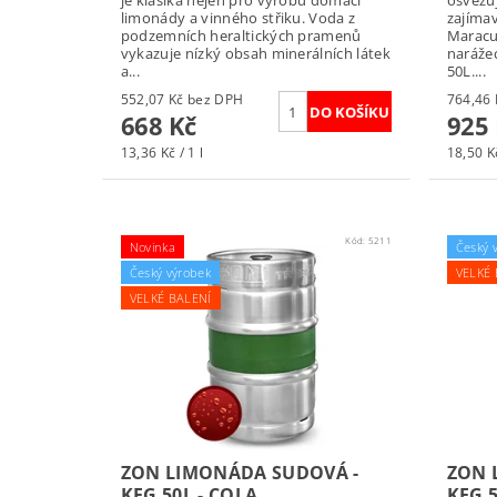
je klasika nejen pro výrobu domácí
osvěžuj
limonády a vinného střiku. Voda z
zajíma
podzemních heraltických pramenů
Maracu
vykazuje nízký obsah minerálních látek
naráže
a...
50L....
552,07 Kč bez DPH
668 Kč
925
13,36 Kč / 1 l
18,50 Kč
Kód:
5211
Novinka
Český 
Český výrobek
VELKÉ 
VELKÉ BALENÍ
ZON LIMONÁDA SUDOVÁ -
ZON 
KEG 50L - COLA
KEG 5