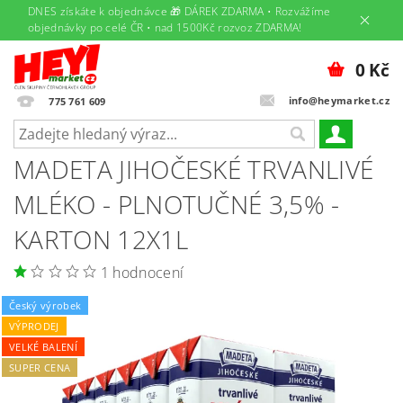
DNES získáte k objednávce 🎁 DÁREK ZDARMA • Rozvážíme
objednávky po celé ČR • nad 1500Kč rozvoz ZDARMA!
0 Kč
info@heymarket.cz
775 761 609
MADETA JIHOČESKÉ TRVANLIVÉ
MLÉKO - PLNOTUČNÉ 3,5% -
KARTON 12X1L
1 hodnocení
Český výrobek
VÝPRODEJ
VELKÉ BALENÍ
SUPER CENA