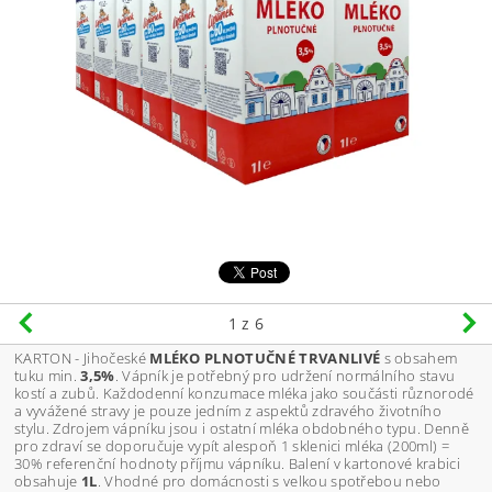
1
z 6
KARTON - Jihočeské
MLÉKO PLNOTUČNÉ TRVANLIVÉ
s obsahem
tuku min.
3,5%
. Vápník je potřebný pro udržení normálního stavu
kostí a zubů. Každodenní konzumace mléka jako součásti různorodé
a vyvážené stravy je pouze jedním z aspektů zdravého životního
stylu. Zdrojem vápníku jsou i ostatní mléka obdobného typu. Denně
pro zdraví se doporučuje vypít alespoň 1 sklenici mléka (200ml) =
30% referenční hodnoty příjmu vápníku. Balení v kartonové krabici
obsahuje
1L
. Vhodné pro domácnosti s velkou spotřebou nebo