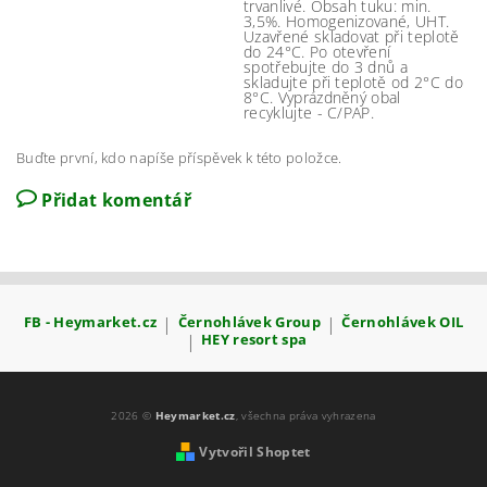
trvanlivé. Obsah tuku: min.
3,5%. Homogenizované, UHT.
Uzavřené skladovat při teplotě
do 24°C. Po otevření
spotřebujte do 3 dnů a
skladujte při teplotě od 2°C do
8°C. Vyprázdněný obal
recyklujte - C/PAP.
Buďte první, kdo napíše příspěvek k této položce.
Přidat komentář
FB - Heymarket.cz
|
Černohlávek Group
|
Černohlávek OIL
|
HEY resort spa
2026 ©
Heymarket.cz
, všechna práva vyhrazena
Vytvořil Shoptet