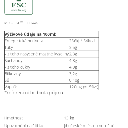
®
MIX - FSC
C111449
Výživové údaje na 100ml:
Energetická hodnota
266kJ / 64kcal
Tuky
3,5g
- z toho nasycené mastné kyseliny
2,3g
Sacharidy
4,8g
- z toho cukry
4,8g
Bílkoviny
3,2g
Sůl
0,10g
Vápník
120mg (=15%*)
*referenční hodnota příjmu
Hmotnost
13 kg
Upozornění na štítku
Jihočeské mléko plnotučné