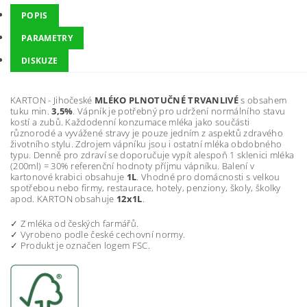
POPIS
PARAMETRY
DISKUZE
KARTON - Jihočeské
MLÉKO PLNOTUČNÉ TRVANLIVÉ
s obsahem
tuku min.
3,5%
. Vápník je potřebný pro udržení normálního stavu
kostí a zubů. Každodenní konzumace mléka jako součásti
různorodé a vyvážené stravy je pouze jedním z aspektů zdravého
životního stylu. Zdrojem vápníku jsou i ostatní mléka obdobného
typu. Denně pro zdraví se doporučuje vypít alespoň 1 sklenici mléka
(200ml) = 30% referenční hodnoty příjmu vápníku. Balení v
kartonové krabici obsahuje
1L
. Vhodné pro domácnosti s velkou
spotřebou nebo firmy, restaurace, hotely, penziony, školy, školky
apod. KARTON obsahuje
12x1L
.
✓ Z mléka od českých farmářů.
✓ Vyrobeno podle české cechovní normy.
✓ Produkt je označen logem FSC.