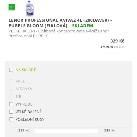
2.
LENOR PROFESSIONAL AVIVÁŽ 4L (200DÁVEK) -
PURPLE BLOOM (FIALOVÁ)
–
SKLADEM
VELKÉ BALENÍ - Oblíbená koncentrovaná aviváž Lenor
Professional PURPLE...
329 Kč
271,90 Kč
bez DPH
NA SKLADĚ
AKCE
NOVINKA
TIP
VÝPRODEJ
VELKÉ BALENÍ
POSLEDNÍ KUSY
329
Kč
330
Kč