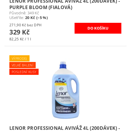
LENOR PROFESSIONAL AVIVÁŽ 4L (200DÁVEK) -
PURPLE BLOOM (FIALOVÁ)
Původně:
349 Kč
Ušetříte
:
20 Kč (–5 %)
271,90 Kč bez DPH
329 Kč
82,25 Kč / 1 l
VÝPRODEJ
VELKÉ BALENÍ
POSLEDNÍ KUSY
LENOR PROFESSIONAL AVIVÁŽ 4L (200DÁVEK) -