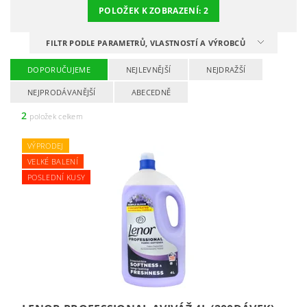
POLOŽEK K ZOBRAZENÍ:
2
FILTR PODLE PARAMETRŮ, VLASTNOSTÍ A VÝROBCŮ
DOPORUČUJEME
NEJLEVNĚJŠÍ
NEJDRAŽŠÍ
NEJPRODÁVANĚJŠÍ
ABECEDNĚ
2
položek celkem
VÝPRODEJ
VELKÉ BALENÍ
POSLEDNÍ KUSY