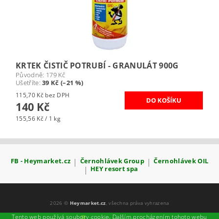
KRTEK ČISTIČ POTRUBÍ - GRANULÁT 900G
Původně:
179 Kč
Ušetříte
:
39 Kč (–21 %)
115,70 Kč bez DPH
140 Kč
155,56 Kč / 1 kg
FB - Heymarket.cz
|
Černohlávek Group
|
Černohlávek OIL
|
HEY resort spa
2026 ©
Heymarket.cz
, všechna práva vyhrazena
Tento web používá soubory cookie. Dalším procházením tohoto webu