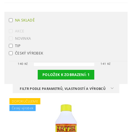
NA SKLADĚ
AKCE
NOVINKA
TIP
ČESKÝ VÝROBEK
140
Kč
141
Kč
POLOŽEK K ZOBRAZENÍ:
1
FILTR PODLE PARAMETRŮ, VLASTNOSTÍ A VÝROBCŮ
DOPORUČUJEME
Český výrobek