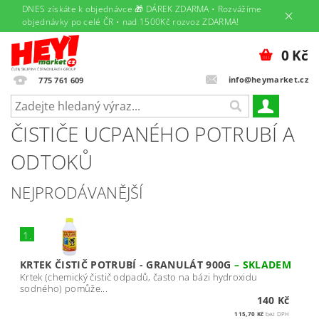
DNES získáte k objednávce 🎁 DÁREK ZDARMA • Rozvážíme
objednávky po celé ČR • nad 1500Kč rozvoz ZDARMA!
0 Kč
info@heymarket.cz
775 761 609
ČISTIČE UCPANÉHO POTRUBÍ A
ODTOKŮ
NEJPRODÁVANĚJŠÍ
1.
KRTEK ČISTIČ POTRUBÍ - GRANULÁT 900G
–
SKLADEM
Krtek (chemický čistič odpadů, často na bázi hydroxidu
sodného) pomůže...
140 Kč
115,70 Kč
bez DPH