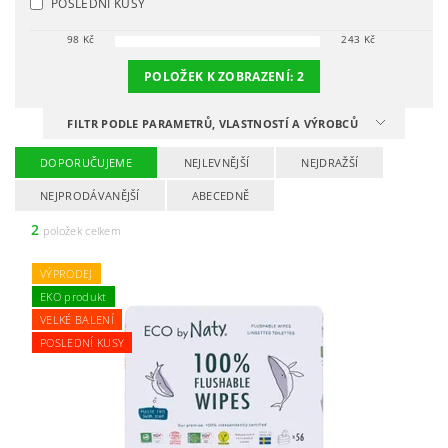
POSLEDNÍ KUSY
98
Kč
243
Kč
POLOŽEK K ZOBRAZENÍ:
2
FILTR PODLE PARAMETRŮ, VLASTNOSTÍ A VÝROBCŮ
DOPORUČUJEME
NEJLEVNĚJŠÍ
NEJDRAŽŠÍ
NEJPRODÁVANĚJŠÍ
ABECEDNĚ
2
položek celkem
VÝPRODEJ
EKO produkt
VELKÉ BALENÍ
POSLEDNÍ KUSY