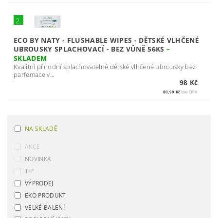
2.
ECO BY NATY - FLUSHABLE WIPES - DĚTSKÉ VLHČENÉ
UBROUSKY SPLACHOVACÍ - BEZ VŮNĚ 56KS
–
SKLADEM
Kvalitní přírodní splachovatelné dětské vlhčené ubrousky bez
parfemace v...
98 Kč
80,99 Kč
bez DPH
NA SKLADĚ
AKCE
NOVINKA
TIP
VÝPRODEJ
EKO PRODUKT
VELKÉ BALENÍ