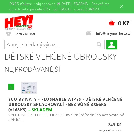
DNES získáte k objednávce 🎁 DÁREK ZDARMA • Rozvážíme
objednávky po celé ČR • nad 1500Kč rozvoz ZDARMA!
0 Kč
info@heymarket.cz
775 761 609
DĚTSKÉ VLHČENÉ UBROUSKY
NEJPRODÁVANĚJŠÍ
1.
ECO BY NATY - FLUSHABLE WIPES - DĚTSKÉ VLHČENÉ
UBROUSKY SPLACHOVACÍ - BEZ VŮNĚ 3X56KS
(=168KS)
–
SKLADEM
VÝHODNÉ BALENÍ - TRIOPACK - Kvalitní přírodní splachovatelné
dětské...
243 Kč
200,83 Kč
bez DPH