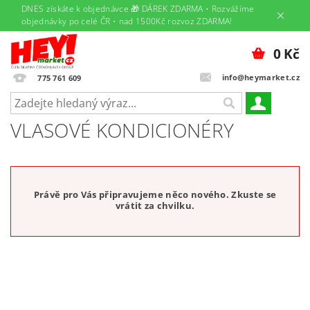
DNES získáte k objednávce 🎁 DÁREK ZDARMA • Rozvážíme
objednávky po celé ČR • nad 1500Kč rozvoz ZDARMA!
0 Kč
info@heymarket.cz
775 761 609
VLASOVÉ KONDICIONÉRY
Právě pro Vás připravujeme něco nového. Zkuste se
vrátit za chvilku.