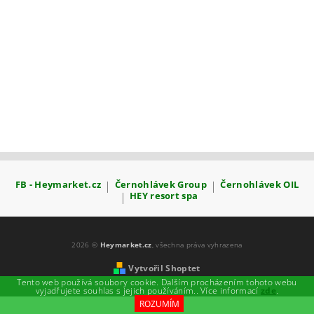
FB - Heymarket.cz
|
Černohlávek Group
|
Černohlávek OIL
|
HEY resort spa
2026 ©
Heymarket.cz
, všechna práva vyhrazena
Vytvořil Shoptet
Tento web používá soubory cookie. Dalším procházením tohoto webu
vyjadřujete souhlas s jejich používáním.. Více informací
zde
.
ROZUMÍM