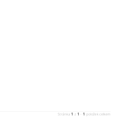
1
1
1
Stránka
z
-
položek celkem