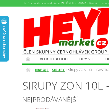
DNES získáte k objednávce 🎁 DÁREK ZDARMA • Rozvážíme ob
VELKOOBCHOD
HEY! VO
D
PAMLSKY PRO DOMÁCÍ MAZLÍČKY
PRON
NÁPOJE
SIRUPY
Sirupy ZON 10L - GASTR
ŘEŠENÍ POTÍŽÍ S OBJEDNÁVKOU
OBCHO
SIRUPY ZON 10L 
EKOKOM
OLEJOVÝ SERVIS
NABÍDK
NEJPRODÁVANĚJŠÍ