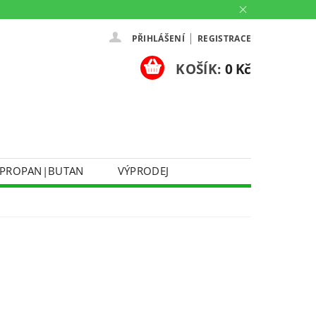
|
PŘIHLÁŠENÍ
REGISTRACE
KOŠÍK:
0 Kč
PROPAN|BUTAN
VÝPRODEJ
DOPRAVA A PLATBA
Ů
KONTAKTUJTE NÁS
O NÁS
PARTNERSKÉ PRODEJNY HEY!