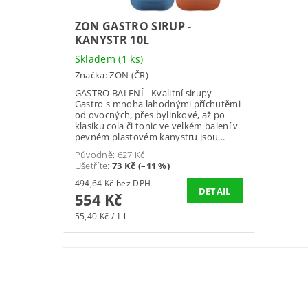
ZON GASTRO SIRUP -
KANYSTR 10L
Skladem
(1 ks)
Značka:
ZON (ČR)
GASTRO BALENÍ - Kvalitní sirupy
Gastro s mnoha lahodnými příchutěmi
od ovocných, přes bylinkové, až po
klasiku cola či tonic ve velkém balení v
pevném plastovém kanystru jsou...
Původně:
627 Kč
Ušetříte
:
73 Kč (–11 %)
494,64 Kč bez DPH
DETAIL
554 Kč
55,40 Kč / 1 l