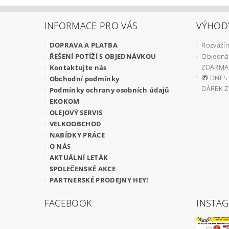
INFORMACE PRO VÁS
VÝHOD
DOPRAVA A PLATBA
Rozvážím
ŘEŠENÍ POTÍŽÍ S OBJEDNÁVKOU
Objedná
ZDARMA
Kontaktujte nás
🎁 DNES 
Obchodní podmínky
DÁREK 
Podmínky ochrany osobních údajů
EKOKOM
OLEJOVÝ SERVIS
VELKOOBCHOD
NABÍDKY PRÁCE
O NÁS
AKTUÁLNÍ LETÁK
SPOLEČENSKÉ AKCE
PARTNERSKÉ PRODEJNY HEY!
FACEBOOK
INSTA