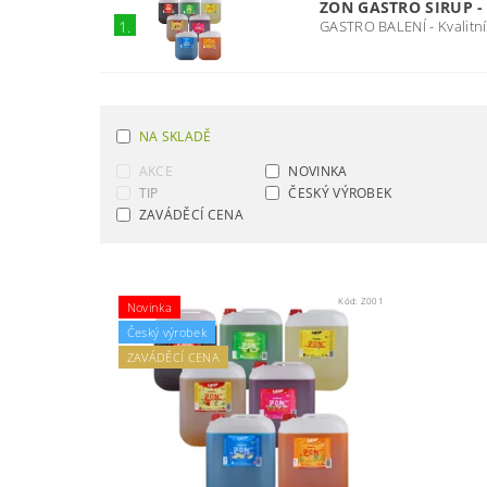
ZON GASTRO SIRUP -
GASTRO BALENÍ - Kvalitní
1.
NA SKLADĚ
AKCE
NOVINKA
TIP
ČESKÝ VÝROBEK
ZAVÁDĚCÍ CENA
Kód:
Z001
Novinka
Český výrobek
ZAVÁDĚCÍ CENA