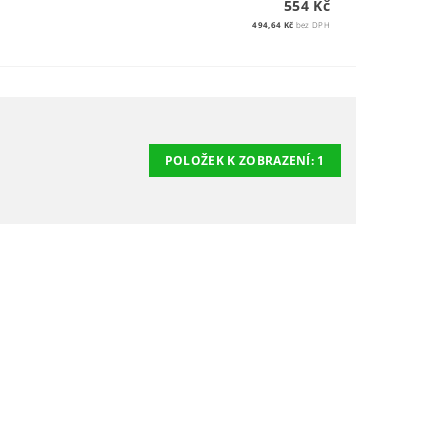
554 Kč
494,64 Kč
bez DPH
POLOŽEK K ZOBRAZENÍ:
1