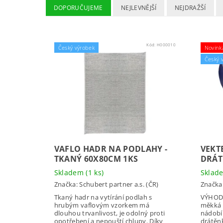
DOPORUČUJEME
NEJLEVNĚJŠÍ
NEJDRAŽŠÍ
Kód:
H000010
Český výrobek
Novink
Český 
VAFLO HADR NA PODLAHY -
VEKT
TKANÝ 60X80CM 1KS
DRÁT
Skladem
(1 ks)
Skla
Značka:
Schubert partner a.s. (ČR)
Značka
Tkaný hadr na vytírání podlah s
VÝHODN
hrubým vaflovým vzorkem má
měkká 
dlouhou trvanlivost, je odolný proti
nádobí
opotřebení a nepouští chlupy. Díky
drátěn