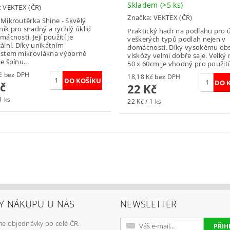
Skladem
(>5 ks)
:
VEKTEX (ČR)
Značka:
VEKTEX (ČR)
Mikroutěrka Shine - Skvělý
ík pro snadný a rychlý úklid
Praktický hadr na podlahu pro ú
mácnosti. Její použití je
veškerých typů podlah nejen v
ální. Díky unikátním
domácnosti. Díky vysokému ob
ostem mikrovlákna výborně
viskózy velmi dobře saje. Velký
e špínu...
50 x 60cm je vhodný pro použití 
21,49 Kč bez DPH
18,18 Kč bez DPH
č
22 Kč
1 ks
22 Kč / 1 ks
Y NÁKUPU U NÁS
NEWSLETTER
e objednávky po celé ČR.