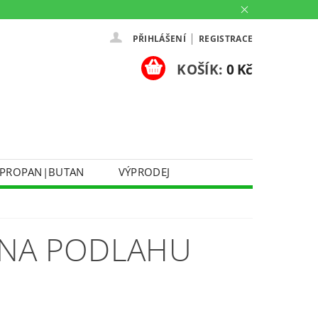
|
PŘIHLÁŠENÍ
REGISTRACE
KOŠÍK:
0 Kč
PROPAN|BUTAN
VÝPRODEJ
DOPRAVA A PLATBA
Ů
KONTAKTUJTE NÁS
O NÁS
Y NA PODLAHU
PARTNERSKÉ PRODEJNY HEY!