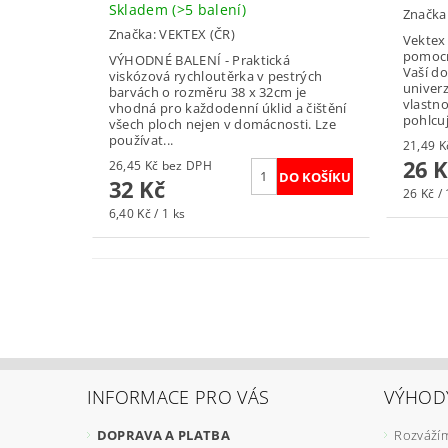
Skladem
(>5 balení)
Značka
Značka:
VEKTEX (ČR)
Vektex 
pomocn
VÝHODNÉ BALENÍ - Praktická
Vaší do
viskózová rychloutěrka v pestrých
univerz
barvách o rozměru 38 x 32cm je
vlastn
vhodná pro každodenní úklid a čištění
pohlcuj
všech ploch nejen v domácnosti. Lze
používat...
26 K
26,45 Kč bez DPH
32 Kč
26 Kč / 
6,40 Kč / 1 ks
INFORMACE PRO VÁS
VÝHOD
DOPRAVA A PLATBA
Rozvážím