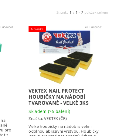
1
1
7
Stránka
z
-
položek celkem
d:
H000002
Kód:
H000001
Novinka
VEKTEX NAIL PROTECT
HOUBIČKY NA NÁDOBÍ
TVAROVANÉ - VELKÉ 3KS
Skladem
(>5 balení)
Značka:
VEKTEX (ČR)
 na
raně
Velké houbičky na nádobí s velmi
vu pro
odolnou abrazivní vrstvou. Houbičky
tot z