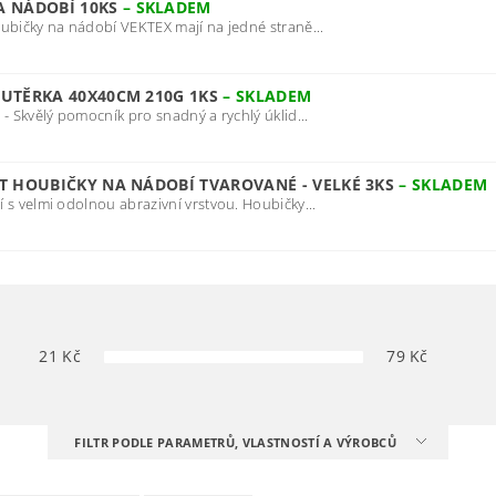
A NÁDOBÍ 10KS
–
SKLADEM
ubičky na nádobí VEKTEX mají na jedné straně...
OUTĚRKA 40X40CM 210G 1KS
–
SKLADEM
- Skvělý pomocník pro snadný a rychlý úklid...
CT HOUBIČKY NA NÁDOBÍ TVAROVANÉ - VELKÉ 3KS
–
SKLADEM
 s velmi odolnou abrazivní vrstvou. Houbičky...
21
Kč
79
Kč
FILTR PODLE PARAMETRŮ, VLASTNOSTÍ A VÝROBCŮ