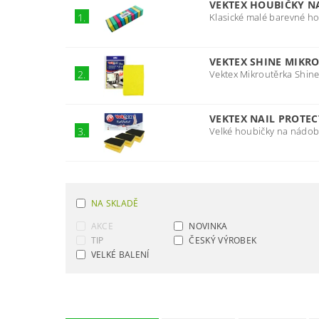
VEKTEX HOUBIČKY N
Klasické malé barevné ho
1.
VEKTEX SHINE MIKR
Vektex Mikroutěrka Shine 
2.
VEKTEX NAIL PROTE
Velké houbičky na nádobí
3.
NA SKLADĚ
AKCE
NOVINKA
TIP
ČESKÝ VÝROBEK
VELKÉ BALENÍ