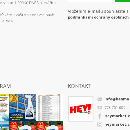
vky nad 1.500Kč DNES rozvážíme
.
Vložením e-mailu souhlasíte s
získáte k Vaší objednávce navíc
podmínkami ochrany osobních
ZDARMA!
GRAM
KONTAKT
info
@
heymar
775 761 609
Heymarket.c
heymarket.c