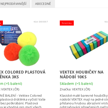
NEJPRODÁVANĚJŠÍ
ABECEDNĚ
Kód:
D000007
Kó
a
Novinka
výrobek
EX COLORED PLASTOVÁ
VEKTEX HOUBIČKY NA
ĚNKA 3KS
NÁDOBÍ 10KS
dem
(>5 balení)
Skladem
(>5 balení)
:
VEKTEX (ČR)
Značka:
VEKTEX (ČR)
É BALENÍ - Vektex Colored
Klasické malé barevné houbičky
plastová drátěnka vyčistí Vaše
nádobí VEKTEX mají na jedné st
 bez poškrábání. Plastová
přidanou hrubou abrazivní vrst
ka je vhodná pro mytí všech
odstraňování připečených nečis