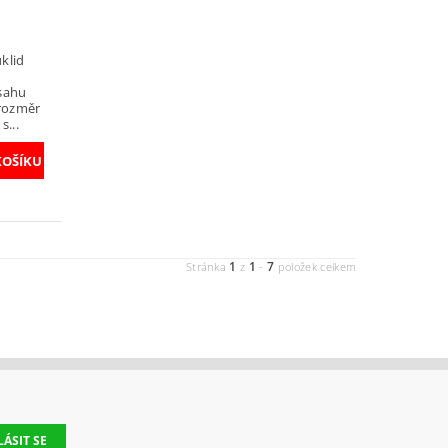
klid
sahu
 rozměr
s...
1
1
7
Stránka
z
-
položek celkem