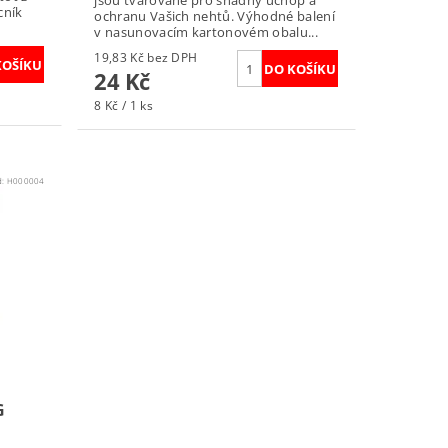
jsou tvarované pro snadný úchop a
cník
ochranu Vašich nehtů. Výhodné balení
v nasunovacím kartonovém obalu...
19,83 Kč bez DPH
24 Kč
8 Kč / 1 ks
d:
H000004
G