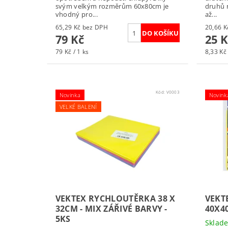
svým velkým rozměrům 60x80cm je
druhů n
vhodný pro...
až...
65,29 Kč bez DPH
79 Kč
25 K
79 Kč / 1 ks
8,33 Kč 
Kód:
V0003
Novinka
Novink
VELKÉ BALENÍ
VEKTEX RYCHLOUTĚRKA 38 X
VEKT
32CM - MIX ZÁŘIVÉ BARVY -
40X4
5KS
Skla