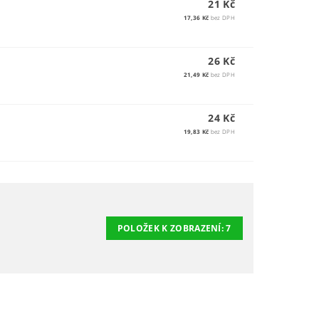
21 Kč
17,36 Kč
bez DPH
26 Kč
21,49 Kč
bez DPH
24 Kč
19,83 Kč
bez DPH
POLOŽEK K ZOBRAZENÍ:
7