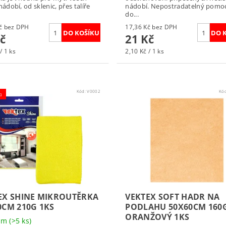
ádobí, od sklenic, přes talíře
nádobí. Nepostradatelný pomo
do...
20,66 Kč bez DPH
17,36 Kč bez DPH
č
21 Kč
/ 1 ks
2,10 Kč / 1 ks
Kód:
V0002
Kó
a
EX SHINE MIKROUTĚRKA
VEKTEX SOFT HADR NA
0CM 210G 1KS
PODLAHU 50X60CM 160
ORANŽOVÝ 1KS
dem
(>5 ks)