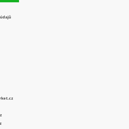
 údajů
ket.cz
z
z