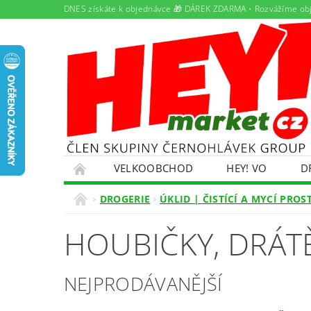
DNES získáte k objednávce 🎁 DÁREK ZDARMA • Rozvážíme ob
VELKOOBCHOD
HEY! VO
D
PAMLSKY PRO DOMÁCÍ MAZLÍČKY
PRON
DROGERIE
ÚKLID | ČISTÍCÍ A MYCÍ PRO
ŘEŠENÍ POTÍŽÍ S OBJEDNÁVKOU
OBCHO
HOUBIČKY, DRÁT
EKOKOM
OLEJOVÝ SERVIS
NABÍDK
NEJPRODÁVANĚJŠÍ