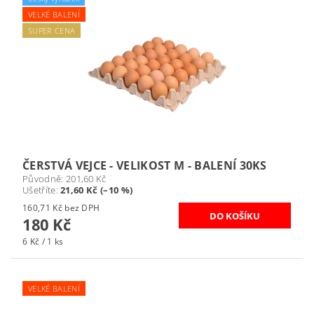
VELKÉ BALENÍ
SUPER CENA
ČERSTVÁ VEJCE - VELIKOST M - BALENÍ 30KS
Původně:
201,60 Kč
Ušetříte
:
21,60 Kč (–10 %)
160,71 Kč bez DPH
180 Kč
6 Kč / 1 ks
VELKÉ BALENÍ