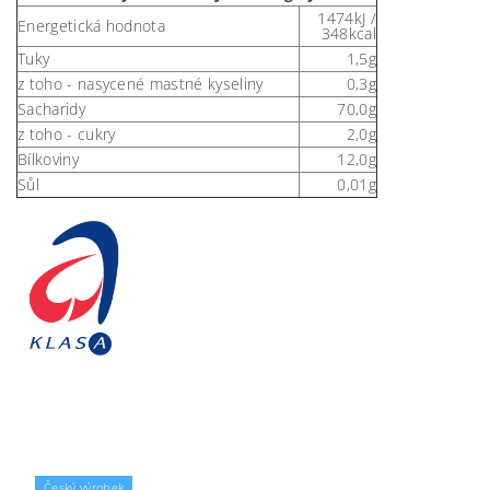
1474kJ /
Energetická hodnota
348kcal
Tuky
1,5g
z toho - nasycené mastné kyseliny
0,3g
Sacharidy
70,0g
z toho - cukry
2,0g
Bílkoviny
12,0g
Sůl
0,01g
Český výrobek