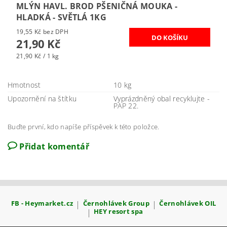
MLÝN HAVL. BROD PŠENIČNÁ MOUKA -
HLADKÁ - SVĚTLÁ 1KG
19,55 Kč bez DPH
21,90 Kč
21,90 Kč / 1 kg
Hmotnost
10 kg
Upozornění na štítku
Vyprázdněný obal recyklujte -
PAP 22.
Buďte první, kdo napíše příspěvek k této položce.
Přidat komentář
FB - Heymarket.cz
|
Černohlávek Group
|
Černohlávek OIL
|
HEY resort spa