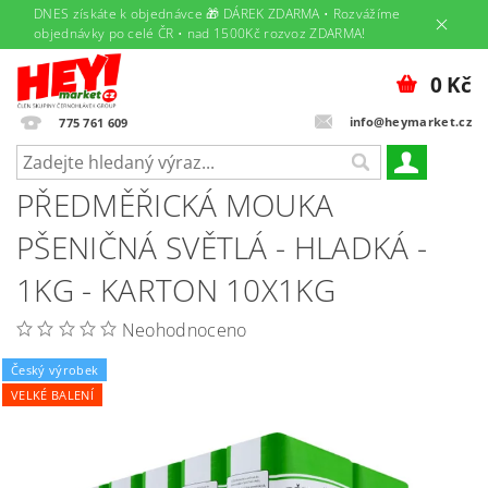
DNES získáte k objednávce 🎁 DÁREK ZDARMA • Rozvážíme
objednávky po celé ČR • nad 1500Kč rozvoz ZDARMA!
0 Kč
info@heymarket.cz
775 761 609
PŘEDMĚŘICKÁ MOUKA
PŠENIČNÁ SVĚTLÁ - HLADKÁ -
1KG - KARTON 10X1KG
Neohodnoceno
Český výrobek
VELKÉ BALENÍ