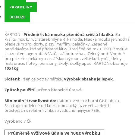
PARAMETRY
DISKUZE
KARTON -
Předměřická mouka pšeničná světlá hladká.
Za
kvalitu mouky ručí stárek mlýna R. Příhoda. Hladká mouka je vhodná
především pro: dorty, pizzy, muffiny, palačinky. Zásadně
nepřidáváme žádné přídatné látky. Tradičně od roku 1890. Produkt
je označen logem aKLASA, Česká potravina a Zelený bod. Vhodné
pro pizzerie, pekárny, cukrářskou výrobu, velké kuchyně, jídelny,
restaurace, hotely, penziony, školy, školky apod. KARTON obsahuje
10x1kg
.
Složení:
Pšenice potravinářská.
Výrobek obsahuje lepek.
Způsob použití:
určeno k tepelné úpravě.
Minimální trvanlivost do:
datum uveden v horní části obalu.
Skladujte odděleně od látek aromatických, ve větratelných
prostorách s relativní vlhkostí vzduchu nejvýše 75%.
Vyrobeno v ČR
Průměrné výživové údaje ve 100g výrobku