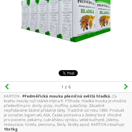
1
z 6
KARTON -
Předměřická mouka pšeničná světlá hladká.
Za
kvalitu mouky ručí stárek mlýna R. Příhoda. Hladká mouka je vhodná
především pro: dorty, pizzy, muffiny, palačinky. Zásadně
nepřidáváme žádné přídatné látky. Tradičně od roku 1890. Produkt
je označen logem aKLASA, Česká potravina a Zelený bod. Vhodné
pro pizzerie, pekárny, cukrářskou výrobu, velké kuchyně, jídelny,
restaurace, hotely, penziony, školy, školky apod. KARTON obsahuje
10x1kg
.