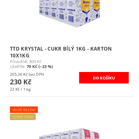
TTD KRYSTAL - CUKR BÍLÝ 1KG - KARTON
10X1KG
Původně:
300 Kč
Ušetříte
:
70 Kč (–23 %)
205,36 Kč bez DPH
230 Kč
23 Kč / 1 kg
VELKÉ BALENÍ
SUPER CENA