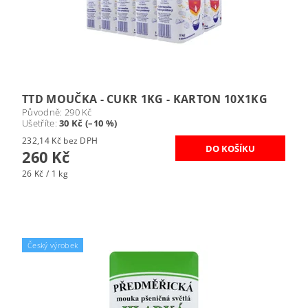
TTD MOUČKA - CUKR 1KG - KARTON 10X1KG
Původně:
290 Kč
Ušetříte
:
30 Kč (–10 %)
232,14 Kč bez DPH
260 Kč
26 Kč / 1 kg
Český výrobek