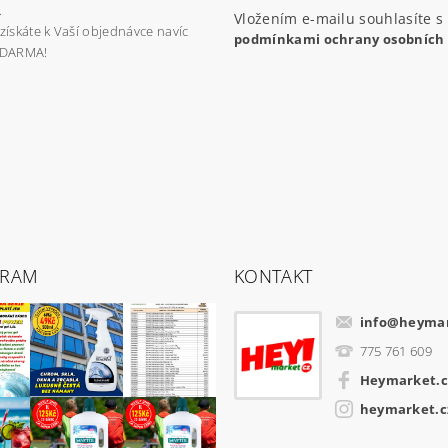
.
Vložením e-mailu souhlasíte s
získáte k Vaší objednávce navíc
podmínkami ochrany osobních
ZDARMA!
GRAM
KONTAKT
info
@
heymar
775 761 609
Heymarket.c
heymarket.c