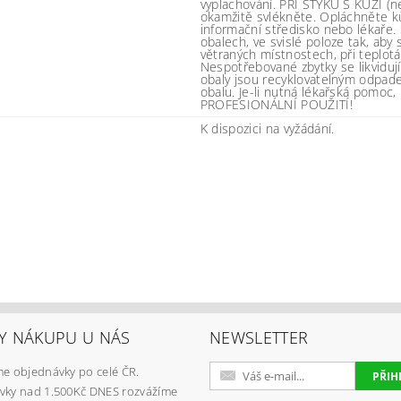
vyplachování. PŘI STYKU S KŮŽÍ (n
okamžitě svlékněte. Opláchněte kůž
informační středisko nebo lékaře. 
obalech, ve svislé poloze tak, aby
větraných místnostech, při teplot
Nespotřebované zbytky se likvidu
obaly jsou recyklovatelným odpa
obalu. Je-li nutná lékařská pomoc
PROFESIONÁLNÍ POUŽITÍ!
K dispozici na vyžádání.
Y NÁKUPU U NÁS
NEWSLETTER
e objednávky po celé ČR.
vky nad 1.500Kč DNES rozvážíme