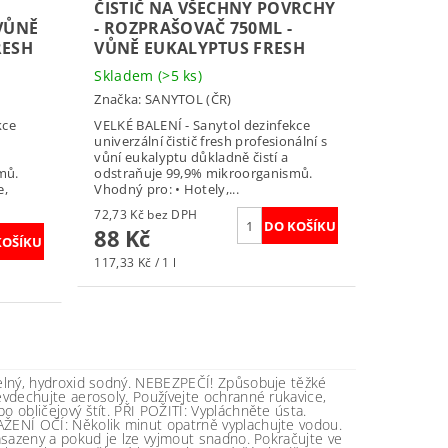
ČISTIČ NA VŠECHNY POVRCHY
VŮNĚ
- ROZPRAŠOVAČ 750ML -
RESH
VŮNĚ EUKALYPTUS FRESH
Skladem
(>5 ks)
Značka:
SANYTOL (ČR)
kce
VELKÉ BALENÍ - Sanytol dezinfekce
univerzální čistič fresh profesionální s
vůní eukalyptu důkladně čistí a
mů.
odstraňuje 99,9% mikroorganismů.
e,
Vhodný pro: • Hotely,...
72,73 Kč bez DPH
88 Kč
117,33 Kč / 1 l
selný, hydroxid sodný. NEBEZPEČÍ! Způsobuje těžké
evdechujte aerosoly. Používejte ochranné rukavice,
 obličejový štít. PŘI POŽITÍ: Vypláchněte ústa.
ŽENÍ OČÍ: Několik minut opatrně vyplachujte vodou.
asazeny a pokud je lze vyjmout snadno. Pokračujte ve