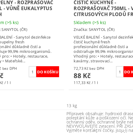
ELNY - ROZPRAŠOVAČ
ČISTIČ KUCHYNĚ -
L - VŮNĚ EUKALYPTUS
ROZPRAŠOVAČ 750ML - 
H
CITRUSOVÝCH PLODŮ F
dem
(>5 ks)
Skladem
(>5 ks)
:
SANYTOL (ČR)
Značka:
SANYTOL (ČR)
BALENÍ - Sanytol dezinfekce
VELKÉ BALENÍ - Sanytol dezinfe
koupelny fresh
čistič kuchyně fresh
onální důkladně čistí a
profesionální důkladně čistí a
ňuje 99,9% mikroorganismů.
odstraňuje 99,9% mikroorganis
pro: • Hotely, restaurace,
Vhodný pro: • Hotely, restaurac
 • Mateřské...
kavárny, stravovací...
72,73 Kč bez DPH
72,73 Kč bez DPH
č
88 Kč
č / 1 l
117,33 Kč / 1 l
13 kg
Přípravek obsahuje: hydroxid dra
poleptání kůže a poškození očí. N
ochranný oděv, ochranné brýle nebo
NEVYVOLÁVEJTE zvracení. PŘI ZASA
Vyjměte kontaktní čočky, jsou-li n