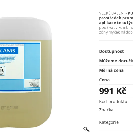
VELKÉ BALENÍ -
PU
prostředek pro s
aplikace tekutýc
používat v kombina
zóny myček nádobí
Dostupnost
Můžeme doruči
Měrná cena
Cena
991 Kč
Kód produktu
Značka
Kategorie