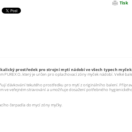
Tisk
kalický prostředek pro strojní mytí nádobí ve všech typech myček
em PUREX O, který je určen pro oplachovací zóny myček nádobí. Velké ba
ují dávkování tekutého prostředku pro mytí z originálního balení. Příprav
ším ve veřejném stravování a umožňuje dosažení potřebného hygienické
vacího čerpadla do mycí zóny myčky.