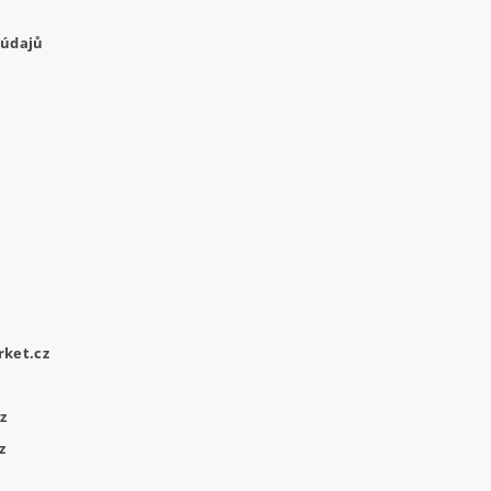
 údajů
ket.cz
z
z