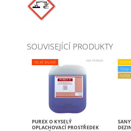
SOUVISEJÍCÍ PRODUKTY
Kód:
P000045
VELKÉ BALENÍ
DOPOR
Český 
SUPER
PUREX O KYSELÝ
SANY
OPLACHOVACÍ PROSTŘEDEK
DEZIN