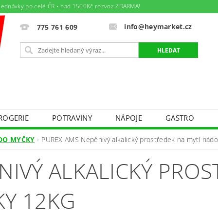
jednávky po celé ČR • nad 1500Kč rozvoz ZDARMA!
info@heymarket.cz
775 761 609
ROGERIE
POTRAVINY
NÁPOJE
GASTRO
ÁJEM
TEXTIL - BAZÁREK PRO MAMINKY A DĚTIČKY
 DO MYČKY
PUREX AMS Nepěnivý alkalický prostředek na mytí nád
DNÍ PODMÍNKY
PODMÍNKY OCHRANY OSOBNÍCH ÚDAJ
NIVÝ ALKALICKÝ PROS
Y PRÁCE
AKTUÁLNÍ LETÁK
SPOLEČENSKÉ AKCE
KY 12KG