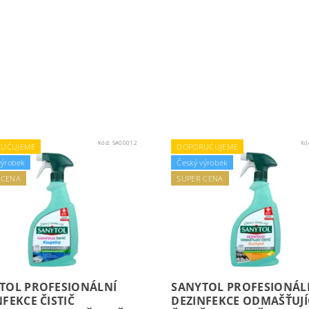
Kód:
SA00012
Kó
UČUJEME
DOPORUČUJEME
výrobek
Český výrobek
 CENA
SUPER CENA
TOL PROFESIONÁLNÍ
SANYTOL PROFESIONÁL
FEKCE ČISTIČ
DEZINFEKCE ODMAŠŤUJÍ