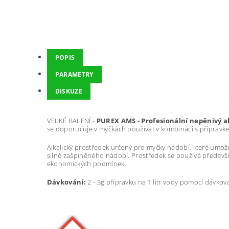
POPIS
PARAMETRY
DISKUZE
VELKÉ BALENÍ -
PUREX AMS - Profesionální nepěnivý al
se doporučuje v myčkách používat v kombinaci s přípravk
Alkalický prostředek určený pro myčky nádobí, které umožň
silně zašpiněného nádobí. Prostředek se používá předev
ekonomických podmínek.
Dávkování:
2 - 3g přípravku na 1 litr vody pomocí dávko