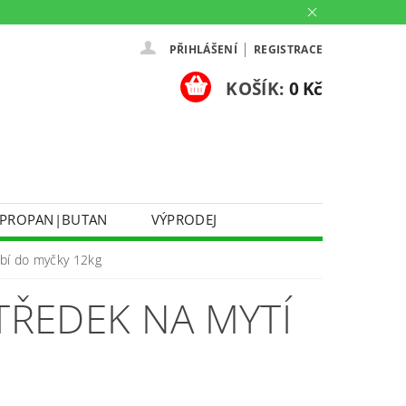
|
PŘIHLÁŠENÍ
REGISTRACE
KOŠÍK:
0 Kč
PROPAN|BUTAN
VÝPRODEJ
DOPRAVA A PLATBA
obí do myčky 12kg
Ů
KONTAKTUJTE NÁS
O NÁS
TŘEDEK NA MYTÍ
PARTNERSKÉ PRODEJNY HEY!