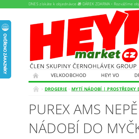
DNES získáte k objednávce 🎁 DÁREK ZDARMA • Rozvážíme ob
VELKOOBCHOD
HEY! VO
D
PAMLSKY PRO DOMÁCÍ MAZLÍČKY
PRON
DROGERIE
MYTÍ NÁDOBÍ | PROSTŘEDKY
ŘEŠENÍ POTÍŽÍ S OBJEDNÁVKOU
OBCHO
PUREX AMS NEPĚ
EKOKOM
OLEJOVÝ SERVIS
NABÍDK
NÁDOBÍ DO MYČ