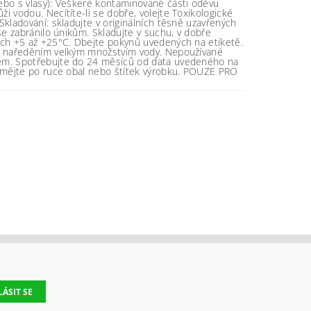
ebo s vlasy): Veškeré kontaminované části oděvu
i vodou. Necítíte-li se dobře, volejte Toxikologické
Skladování: skladujte v originálních těsně uzavřených
 se zabránilo únikům. Skladujte v suchu, v dobře
ách +5 až +25°C. Dbejte pokynů uvedených na etiketě.
jí naředěním velkým množstvím vody. Nepoužívané
dem. Spotřebujte do 24 měsíců od data uvedeného na
, mějte po ruce obal nebo štítek výrobku. POUZE PRO