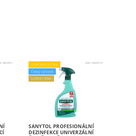
d:
SA00011
Kód:
SA00013
DOPORUČUJEME
Český výrobek
SUPER CENA
NÍ
SANYTOL PROFESIONÁLNÍ
CÍ
DEZINFEKCE UNIVERZÁLNÍ