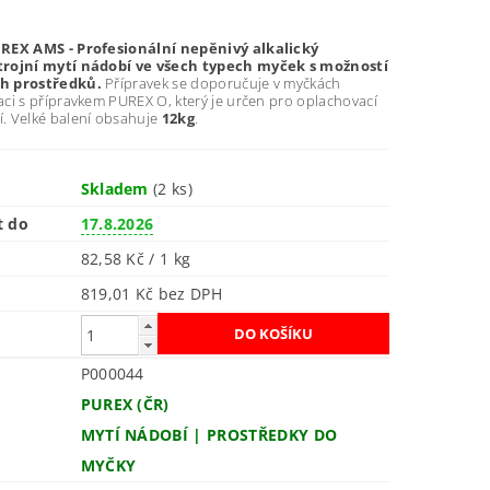
REX AMS - Profesionální nepěnivý alkalický
trojní mytí nádobí ve všech typech myček s možností
h prostředků.
Přípravek se doporučuje v myčkách
ci s přípravkem PUREX O, který je určen pro oplachovací
. Velké balení obsahuje
12kg
.
Skladem
(2 ks)
t do
17.8.2026
82,58 Kč / 1 kg
819,01 Kč bez DPH
P000044
PUREX (ČR)
MYTÍ NÁDOBÍ | PROSTŘEDKY DO
MYČKY