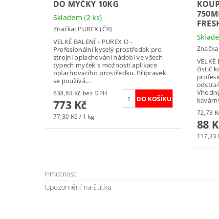
DO MYČKY 10KG
KOUP
750M
Skladem
(2 ks)
FRES
Značka:
PUREX (ČR)
Skla
VELKÉ BALENÍ - PUREX O -
Značka
Profesionální kyselý prostředek pro
strojní oplachování nádobí ve všech
VELKÉ 
typech myček s možností aplikace
čistič 
oplachovacího prostředku. Přípravek
profesi
se používá...
odstra
Vhodný 
638,84 Kč bez DPH
kavárny
773 Kč
77,30 Kč / 1 kg
88 K
117,33 K
Hmotnost
Upozornění na štítku