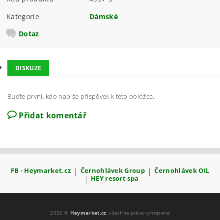
Kategorie
Dámské
Dotaz
DISKUZE
Buďte první, kdo napíše příspěvek k této položce.
Přidat komentář
FB - Heymarket.cz
|
Černohlávek Group
|
Černohlávek OIL
|
HEY resort spa
2026 ©
Heymarket.cz
, všechna práva vyhrazena