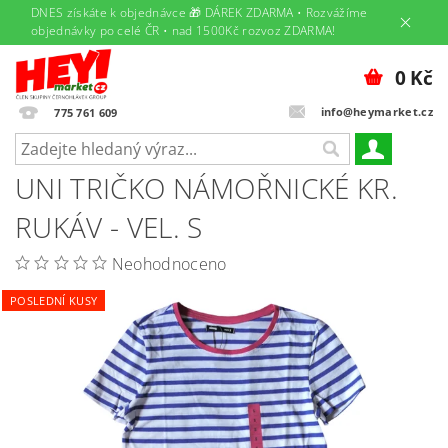
DNES získáte k objednávce 🎁 DÁREK ZDARMA • Rozvážíme
objednávky po celé ČR • nad 1500Kč rozvoz ZDARMA!
0 Kč
info@heymarket.cz
775 761 609
UNI TRIČKO NÁMOŘNICKÉ KR.
RUKÁV - VEL. S
Neohodnoceno
POSLEDNÍ KUSY