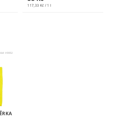
117,33 Kč / 1 l
Kód:
V0002
TĚRKA