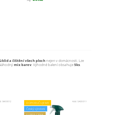
klid a čištění všech ploch
nejen v domácnosti. Lze
 Náhodný
mix barev
. Výhodné balení obsahuje
5ks
.
d:
SA00012
Kód:
SA00011
DOPORUČUJEME
Český výrobek
SUPER CENA