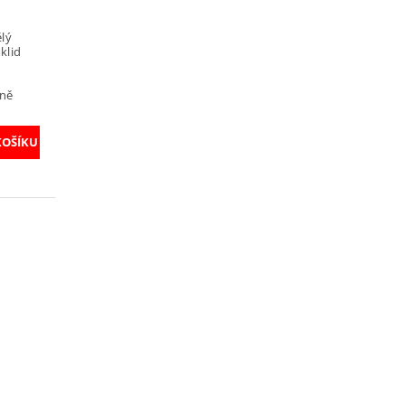
ělý
klid
rně