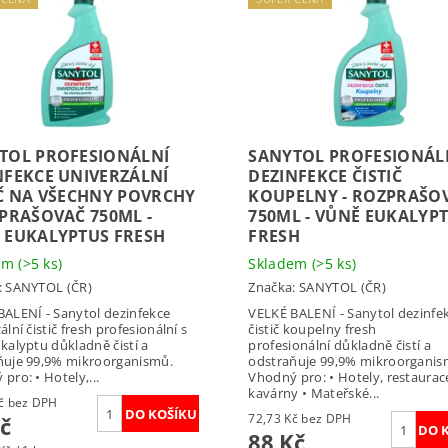
TOL PROFESIONÁLNÍ
SANYTOL PROFESIONÁL
NFEKCE UNIVERZÁLNÍ
DEZINFEKCE ČISTIČ
IČ NA VŠECHNY POVRCHY
KOUPELNY - ROZPRAŠO
ZPRAŠOVAČ 750ML -
750ML - VŮNĚ EUKALYP
 EUKALYPTUS FRESH
FRESH
dem
(>5 ks)
Skladem
(>5 ks)
:
SANYTOL (ČR)
Značka:
SANYTOL (ČR)
BALENÍ - Sanytol dezinfekce
VELKÉ BALENÍ - Sanytol dezinfe
ální čistič fresh profesionální s
čistič koupelny fresh
kalyptu důkladně čistí a
profesionální důkladně čistí a
ňuje 99,9% mikroorganismů.
odstraňuje 99,9% mikroorganis
pro: • Hotely,...
Vhodný pro: • Hotely, restaurac
kavárny • Mateřské...
72,73 Kč bez DPH
72,73 Kč bez DPH
č
88 Kč