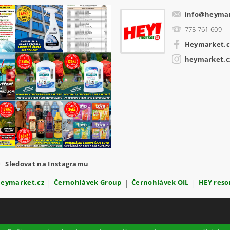
info
@
heymar
775 761 609
Heymarket.c
heymarket.c
Sledovat na Instagramu
Heymarket.cz
|
Černohlávek Group
|
Černohlávek OIL
|
HEY reso