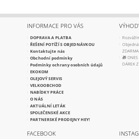
INFORMACE PRO VÁS
VÝHOD
DOPRAVA A PLATBA
Rozvážím
ŘEŠENÍ POTÍŽÍ S OBJEDNÁVKOU
Objedná
ZDARMA
Kontaktujte nás
🎁 DNES 
Obchodní podmínky
DÁREK 
Podmínky ochrany osobních údajů
EKOKOM
OLEJOVÝ SERVIS
VELKOOBCHOD
NABÍDKY PRÁCE
O NÁS
AKTUÁLNÍ LETÁK
SPOLEČENSKÉ AKCE
PARTNERSKÉ PRODEJNY HEY!
FACEBOOK
INSTA