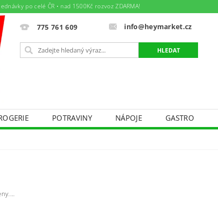
jednávky po celé ČR • nad 1500Kč rozvoz ZDARMA!
info@heymarket.cz
775 761 609
ROGERIE
POTRAVINY
NÁPOJE
GASTRO
ÁJEM
TEXTIL - BAZÁREK PRO MAMINKY A DĚTIČKY
DNÍ PODMÍNKY
PODMÍNKY OCHRANY OSOBNÍCH ÚDAJ
Y PRÁCE
AKTUÁLNÍ LETÁK
SPOLEČENSKÉ AKCE
ny....