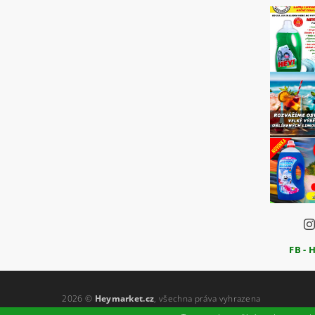
FB - 
2026 ©
Heymarket.cz
, všechna práva vyhrazena