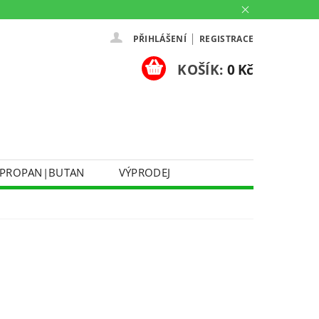
|
PŘIHLÁŠENÍ
REGISTRACE
KOŠÍK:
0 Kč
PROPAN|BUTAN
VÝPRODEJ
DOPRAVA A PLATBA
Ů
KONTAKTUJTE NÁS
O NÁS
PARTNERSKÉ PRODEJNY HEY!