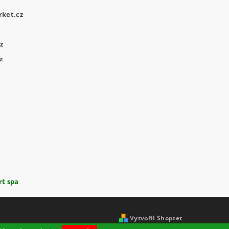
ket.cz
z
z
rt spa
Vytvořil Shoptet