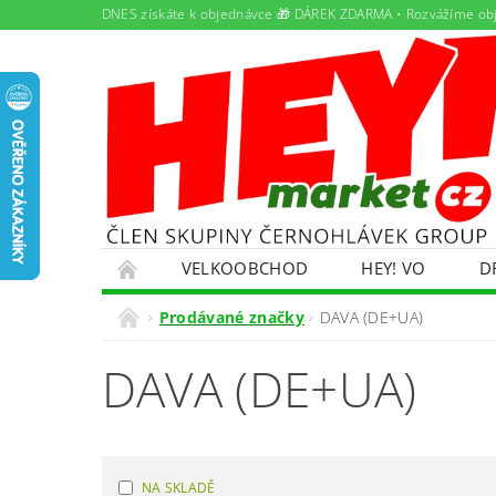
DNES získáte k objednávce 🎁 DÁREK ZDARMA • Rozvážíme ob
VELKOOBCHOD
HEY! VO
D
PAMLSKY PRO DOMÁCÍ MAZLÍČKY
PRON
Prodávané značky
DAVA (DE+UA)
ŘEŠENÍ POTÍŽÍ S OBJEDNÁVKOU
OBCHO
DAVA (DE+UA)
EKOKOM
OLEJOVÝ SERVIS
NABÍDK
NA SKLADĚ