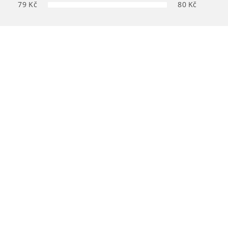
79
Kč
80
Kč