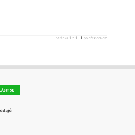
1
1
1
Stránka
z
-
položek celkem
 údajů