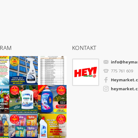
GRAM
KONTAKT
info
@
heymar
775 761 609
Heymarket.c
heymarket.c