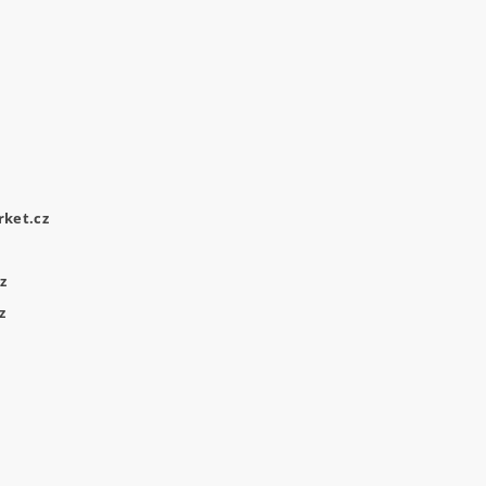
ket.cz
z
z