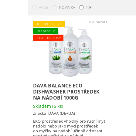
AKCE
NOVINKA
TIP
Kód:
D000014
DOPORUČUJEME
EKO produkt
POSLEDNÍ KUSY
DAVA BALANCE ECO
DISHWASHER PROSTŘEDEK
NA NÁDOBÍ 1000G
Skladem
(5 ks)
Značka:
DAVA (DE+UA)
EKO prostředek vhodný pro ruční mytí
nádobí nebo jako mycí prostředek
do myčky na nádobí účinně odstraní
mastné nečistoty z nádobí...