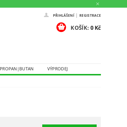
|
PŘIHLÁŠENÍ
REGISTRACE
KOŠÍK:
0 Kč
PROPAN|BUTAN
VÝPRODEJ
DOPRAVA A PLATBA
Ů
KONTAKTUJTE NÁS
O NÁS
PARTNERSKÉ PRODEJNY HEY!