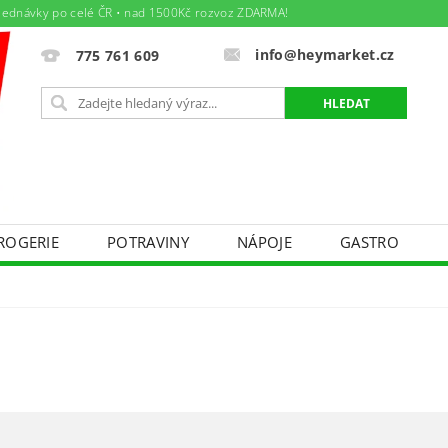
jednávky po celé ČR • nad 1500Kč rozvoz ZDARMA!
info@heymarket.cz
775 761 609
ROGERIE
POTRAVINY
NÁPOJE
GASTRO
ÁJEM
TEXTIL - BAZÁREK PRO MAMINKY A DĚTIČKY
DNÍ PODMÍNKY
PODMÍNKY OCHRANY OSOBNÍCH ÚDAJ
Y PRÁCE
AKTUÁLNÍ LETÁK
SPOLEČENSKÉ AKCE