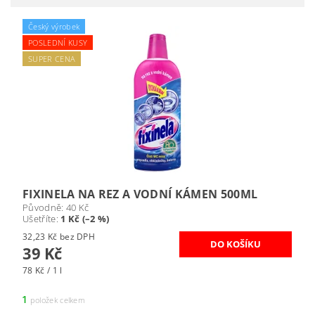
Český výrobek
POSLEDNÍ KUSY
SUPER CENA
FIXINELA NA REZ A VODNÍ KÁMEN 500ML
Původně:
40 Kč
Ušetříte
:
1 Kč (–2 %)
32,23 Kč bez DPH
39 Kč
78 Kč / 1 l
1
položek celkem