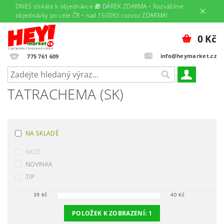
DNES získáte k objednávce 🎁 DÁREK ZDARMA • Rozvážíme
objednávky po celé ČR • nad 1500Kč rozvoz ZDARMA!
0 Kč
info@heymarket.cz
775 761 609
TATRACHEMA (SK)
NA SKLADĚ
AKCE
NOVINKA
TIP
39
Kč
40
Kč
POLOŽEK K ZOBRAZENÍ:
1