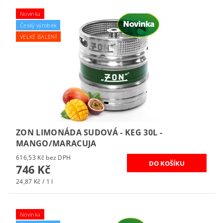
Novinka
Český výrobek
VELKÉ BALENÍ
ZON LIMONÁDA SUDOVÁ - KEG 30L -
MANGO/MARACUJA
616,53 Kč bez DPH
746 Kč
24,87 Kč / 1 l
Novinka