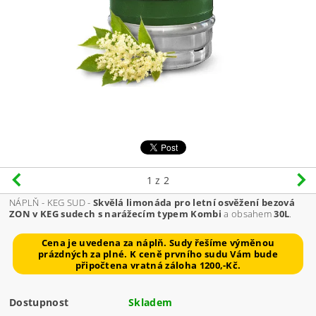
1
z 2
NÁPLŇ - KEG SUD -
Skvělá limonáda pro letní osvěžení bezová
ZON v KEG sudech s narážecím typem Kombi
a obsahem
30L
.
Cena je uvedena za náplň. Sudy řešíme výměnou
prázdných za plné. K ceně prvního sudu Vám bude
připočtena vratná záloha 1200,-Kč.
Dostupnost
Skladem