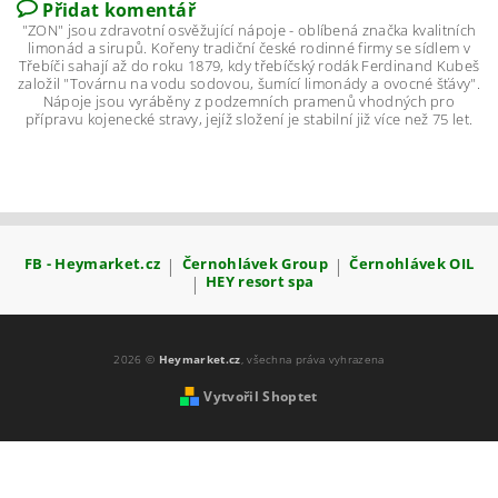
Přidat komentář
"ZON" jsou zdravotní osvěžující nápoje - oblíbená značka kvalitních
limonád a sirupů. Kořeny tradiční české rodinné firmy se sídlem v
Třebíči sahají až do roku 1879, kdy třebíčský rodák Ferdinand Kubeš
založil "Továrnu na vodu sodovou, šumící limonády a ovocné šťávy".
Nápoje jsou vyráběny z podzemních pramenů vhodných pro
přípravu kojenecké stravy, jejíž složení je stabilní již více než 75 let.
FB - Heymarket.cz
|
Černohlávek Group
|
Černohlávek OIL
|
HEY resort spa
2026 ©
Heymarket.cz
, všechna práva vyhrazena
Vytvořil Shoptet