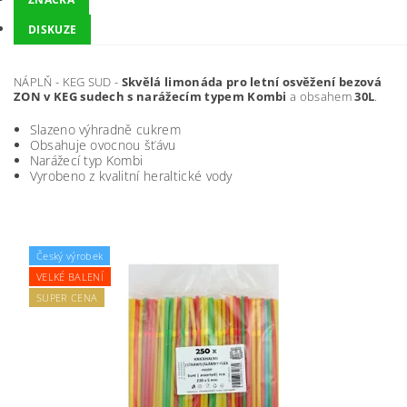
DISKUZE
NÁPLŇ - KEG SUD -
Skvělá limonáda pro letní osvěžení bezová
ZON v KEG sudech s narážecím typem Kombi
a obsahem
30L
.
Slazeno výhradně cukrem
Obsahuje ovocnou šťávu
Narážecí typ Kombi
Vyrobeno z kvalitní heraltické vody
Český výrobek
VELKÉ BALENÍ
SUPER CENA