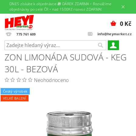
DNES získáte k objednávce 🎁 DÁREK ZDARMA • Rozvážíme
objednávky po celé ČR • nad 1500Kč rozvoz ZDARMA!
0 Kč
info@heymarket.cz
775 761 609
ZON LIMONÁDA SUDOVÁ - KEG
30L - BEZOVÁ
Neohodnoceno
Český výrobek
VELKÉ BALENÍ