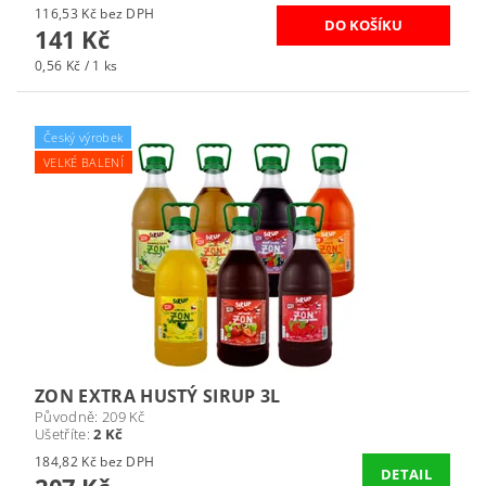
116,53 Kč bez DPH
141 Kč
0,56 Kč / 1 ks
Český výrobek
VELKÉ BALENÍ
ZON EXTRA HUSTÝ SIRUP 3L
Původně:
209 Kč
Ušetříte
:
2 Kč
184,82 Kč bez DPH
DETAIL