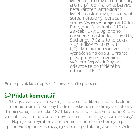
kyselina citrónová; oxid uhličitý;
aroma přírodní; aroma; barvivo:
beta karoten; antioxidant:
kyselina askorbová; konzervant:
sorban draselný, benzoan
sodný. Výživové údaje na 100ml:
Energetická hodnota 119kJ /
28kcal; Tuky: 0,0g, z toho
nasycené mastné kyseliny 0,0g;
Sacharidy: 7,0g, z toho cukry
7,0g; Bílkoviny: 0,0g; Sůl:
0,0g. Minimální trvanlivost do:
vyznačena na obalu. Chraňte
před přímým slunečním
světlem. Vyprázdněný obal
odevzdejte do tříděného
odpadu - PET 1.
Buďte první, kdo napíše příspěvek k této položce.
Přidat komentář
"ZON" jsou zdravotní osvěžující nápoje - oblíbená značka kvalitních
limonád a sirupů. Kořeny tradiční české rodinné firmy se sídlem v
Třebíči sahají až do roku 1879, kdy třebíčský rodák Ferdinand Kubeš
založil "Továrnu na vodu sodovou, šumící limonády a ovocné šťávy".
Nápoje jsou vyráběny z podzemních pramenů vhodných pro
přípravu kojenecké stravy, jejíž složení je stabilní již více než 75 let.