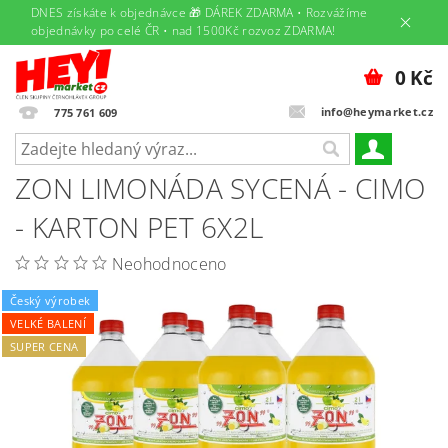
DNES získáte k objednávce 🎁 DÁREK ZDARMA • Rozvážíme
objednávky po celé ČR • nad 1500Kč rozvoz ZDARMA!
0 Kč
info@heymarket.cz
775 761 609
ZON LIMONÁDA SYCENÁ - CIMO
- KARTON PET 6X2L
Neohodnoceno
Český výrobek
VELKÉ BALENÍ
SUPER CENA