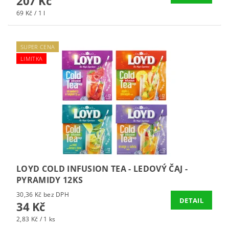
207 Kč
69 Kč / 1 l
SUPER CENA
LIMITKA
LOYD COLD INFUSION TEA - LEDOVÝ ČAJ -
PYRAMIDY 12KS
30,36 Kč bez DPH
DETAIL
34 Kč
2,83 Kč / 1 ks