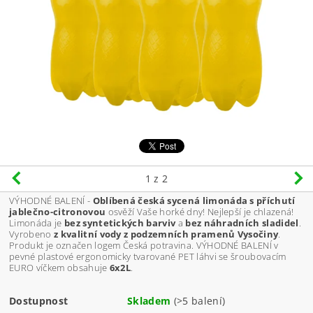
1
z 2
VÝHODNÉ BALENÍ -
Oblíbená česká sycená limonáda s příchutí
jablečno-citronovou
osvěží Vaše horké dny! Nejlepší je chlazená!
Limonáda je
bez syntetických barviv
a
bez
náhradních sladidel
.
Vyrobeno
z kvalitní vody z podzemních pramenů Vysočiny
.
Produkt je označen logem Česká potravina. VÝHODNÉ BALENÍ v
pevné plastové ergonomicky tvarované PET láhvi se šroubovacím
EURO víčkem obsahuje
6x2L
.
Dostupnost
Skladem
(>5 balení)