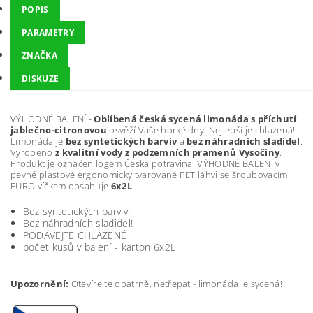
POPIS
PARAMETRY
ZNAČKA
DISKUZE
VÝHODNÉ BALENÍ -
Oblíbená česká sycená limonáda s příchutí
jablečno-citronovou
osvěží Vaše horké dny! Nejlepší je chlazená!
Limonáda je
bez syntetických barviv
a
bez
náhradních sladidel
.
Vyrobeno
z kvalitní vody z podzemních pramenů Vysočiny
.
Produkt je označen logem Česká potravina. VÝHODNÉ BALENÍ v
pevné plastové ergonomicky tvarované PET láhvi se šroubovacím
EURO víčkem obsahuje
6x2L
.
Bez syntetických barviv!
Bez náhradních sladidel!
PODÁVEJTE CHLAZENÉ
počet kusů v balení - karton 6x2L
Upozornění:
Otevírejte opatrně, netřepat - limonáda je sycená!