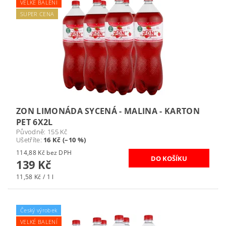
VELKÉ BALENÍ
SUPER CENA
ZON LIMONÁDA SYCENÁ - MALINA - KARTON
PET 6X2L
Původně:
155 Kč
Ušetříte
:
16 Kč (–10 %)
114,88 Kč bez DPH
139 Kč
11,58 Kč / 1 l
Český výrobek
VELKÉ BALENÍ