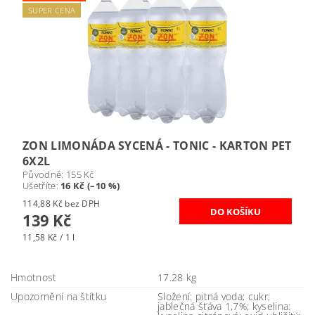
SUPER CENA
ZON LIMONÁDA SYCENÁ - TONIC - KARTON PET
6X2L
Původně:
155 Kč
Ušetříte
:
16 Kč (–10 %)
114,88 Kč bez DPH
139 Kč
11,58 Kč / 1 l
Hmotnost
17.28 kg
Upozornění na štítku
Složení: pitná voda; cukr;
jablečná šťáva 1,7%; kyselina: