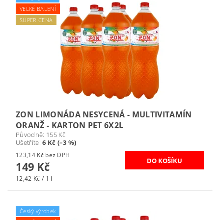
VELKÉ BALENÍ
SUPER CENA
ZON LIMONÁDA NESYCENÁ - MULTIVITAMÍN
ORANŽ - KARTON PET 6X2L
Původně:
155 Kč
Ušetříte
:
6 Kč (–3 %)
123,14 Kč bez DPH
149 Kč
12,42 Kč / 1 l
Český výrobek