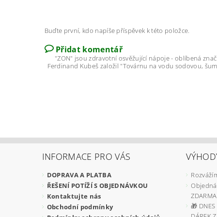
Buďte první, kdo napíše příspěvek k této položce.
Přidat komentář
"ZON" jsou zdravotní osvěžující nápoje - oblíbená značk
Ferdinand Kubeš založil "Továrnu na vodu sodovou, šumíc
INFORMACE PRO VÁS
VÝHOD
DOPRAVA A PLATBA
Rozvážím
ŘEŠENÍ POTÍŽÍ S OBJEDNÁVKOU
Objedná
ZDARMA
Kontaktujte nás
🎁 DNES 
Obchodní podmínky
DÁREK 