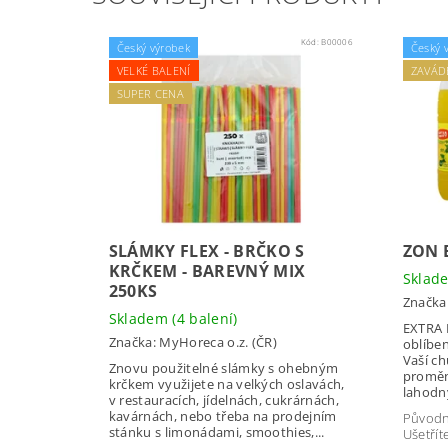
Kód:
B00006
Český výrobek
Český 
VELKÉ BALENÍ
ZAVÁD
SUPER CENA
SLÁMKY FLEX - BRČKO S
ZON 
KRČKEM - BAREVNÝ MIX
Skla
250KS
Značka
Skladem
(4 balení)
EXTRA H
Značka:
MyHoreca o.z. (ČR)
oblíben
Vaší ch
Znovu použitelné slámky s ohebným
promění
krčkem využijete na velkých oslavách,
lahodný
v restauracích, jídelnách, cukrárnách,
kavárnách, nebo třeba na prodejním
Původ
stánku s limonádami, smoothies,...
Ušetřít