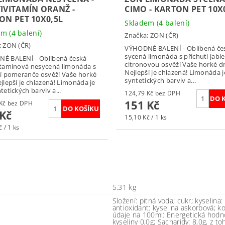
IVITAMÍN ORANŽ -
CIMO - KARTON PET 10X
ON PET 10X0,5L
Skladem
(4 balení)
dem
(4 balení)
Značka:
ZON (ČR)
:
ZON (ČR)
VÝHODNÉ BALENÍ - Oblíbená če
sycená limonáda s příchutí jabl
É BALENÍ - Oblíbená česká
citronovou osvěží Vaše horké d
itamínová nesycená limonáda s
Nejlepší je chlazená! Limonáda j
tí pomeranče osvěží Vaše horké
syntetických barviv a...
jlepší je chlazená! Limonáda je
tetických barviv a...
124,79 Kč bez DPH
151 Kč
124,79 Kč bez DPH
 Kč
15,10 Kč / 1 ks
 / 1 ks
5.31 kg
Složení: pitná voda; cukr; kyselina:
antioxidant: kyselina askorbová; k
údaje na 100ml: Energetická hodno
kyseliny 0,0g; Sacharidy: 8,0g, z to