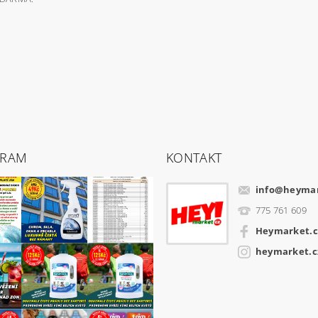
GRAM
KONTAKT
info
@
heymar
775 761 609
Heymarket.c
heymarket.c