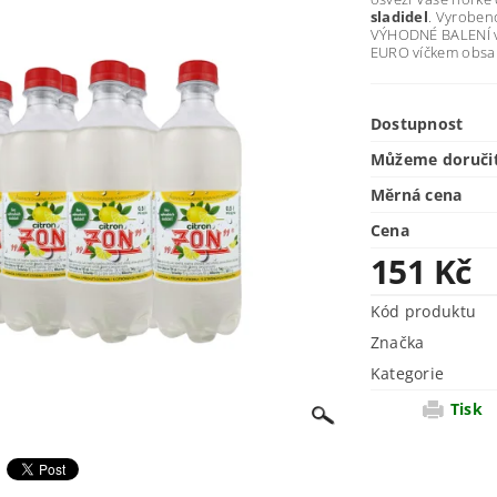
sladidel
. Vyrobe
VÝHODNÉ BALENÍ v 
EURO víčkem obs
Dostupnost
Můžeme doruči
Měrná cena
Cena
151 Kč
Kód produktu
Značka
Kategorie
Tisk