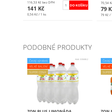
116,53 Kč bez DPH
141 Kč
79 K
0,56 Kč / 1 ks
79 Kč / 
PODOBNÉ PRODUKTY
Kód:
006862
Český výrobek
Český 
VELKÉ BALENÍ
VELKÉ 
SUPER CENA
SUPER
ZON PLUS LIMONÁDA
ZON 