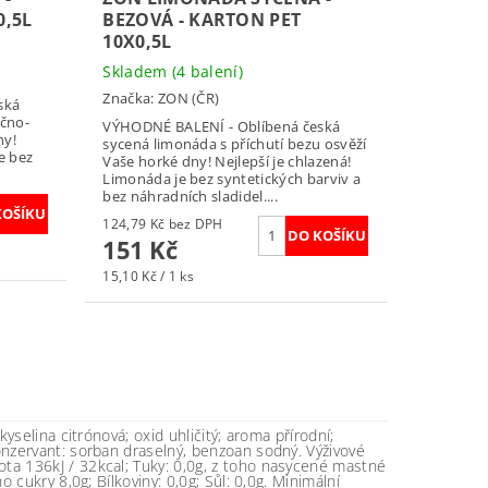
0,5L
BEZOVÁ - KARTON PET
10X0,5L
Skladem
(4 balení)
Značka:
ZON (ČR)
ská
ečno-
VÝHODNÉ BALENÍ - Oblíbená česká
ny!
sycená limonáda s příchutí bezu osvěží
e bez
Vaše horké dny! Nejlepší je chlazená!
Limonáda je bez syntetických barviv a
bez náhradních sladidel....
124,79 Kč bez DPH
151 Kč
15,10 Kč / 1 ks
 kyselina citrónová; oxid uhličitý; aroma přírodní;
onzervant: sorban draselný, benzoan sodný. Výživové
ta 136kJ / 32kcal; Tuky: 0,0g, z toho nasycené mastné
ho cukry 8,0g; Bílkoviny: 0,0g; Sůl: 0,0g. Minimální