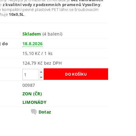
no
z kvalitní vody z podzemních pramenů Vysočiny
.
kompaktní pevné plastové PET láhvi se šroubovacím
ahuje
10x0,5L
.
Skladem
(4 balení)
t do
18.8.2026
15,10 Kč / 1 ks
124,79 Kč bez DPH
00987
ZON (ČR)
LIMONÁDY
Dotaz