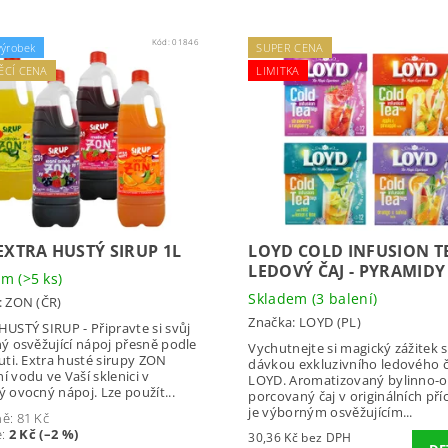
Kód:
01846
výrobek
SUPER CENA
ĚCÍ CENA
LIMITKA
EXTRA HUSTÝ SIRUP 1L
LOYD COLD INFUSION TE
LEDOVÝ ČAJ - PYRAMIDY
dem
(>5 ks)
Skladem
(3 balení)
:
ZON (ČR)
Značka:
LOYD (PL)
USTÝ SIRUP - Připravte si svůj
ý osvěžující nápoj přesně podle
Vychutnejte si magický zážitek s
uti. Extra husté sirupy ZON
dávkou exkluzivního ledového č
 vodu ve Vaší sklenici v
LOYD. Aromatizovaný bylinno-
 ovocný nápoj. Lze použít...
porcovaný čaj v originálních pří
je výborným osvěžujícím...
ně:
81 Kč
e
:
2 Kč (–2 %)
30,36 Kč bez DPH