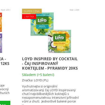
Kód:
L051
Kód:
L049
SUPER CENA
LIMITKA
A -
LOYD INSPIRED BY COCKTAIL
 12KS
- ČAJ INSPIROVANÝ
KOKTEJLEM - PYRAMIDY 20KS
Skladem
(>5 balení)
Značka:
LOYD (PL)
aje
Vychutnejte si originální
ovocný
aromatizovaný čaj LOYD inspirovaný
chutích
chutí nejoblíbenějších koktejlů s
nezapomenutelnou intenzivní přírodní
vůní a chutí. Jednotlivě balené porce