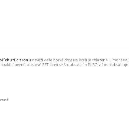
příchutí citronu
osvěží Vaše horké dny! Nejlepší je chlazená! Limonáda 
mpaktní pevné plastové PET láhvi se šroubovacím EURO víčkem obsahuj
ycená!