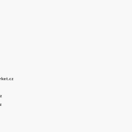
ket.cz
z
z