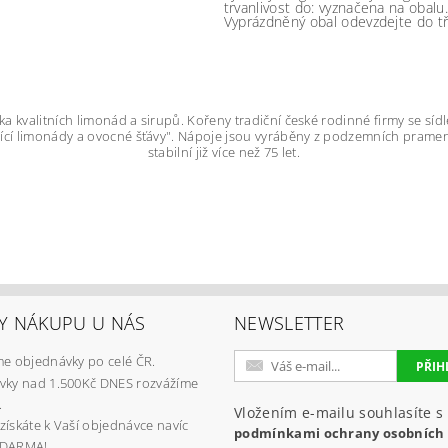
trvanlivost do: vyznačena na obal
Vyprázdněný obal odevzdejte do t
a kvalitních limonád a sirupů. Kořeny tradiční české rodinné firmy se sídl
í limonády a ovocné šťávy". Nápoje jsou vyráběny z podzemních pramenů 
stabilní již více než 75 let.
Y NÁKUPU U NÁS
NEWSLETTER
e objednávky po celé ČR.
vky nad 1.500Kč DNES rozvážíme
.
Vložením e-mailu souhlasíte s
získáte k Vaší objednávce navíc
podmínkami ochrany osobních
ZDARMA!