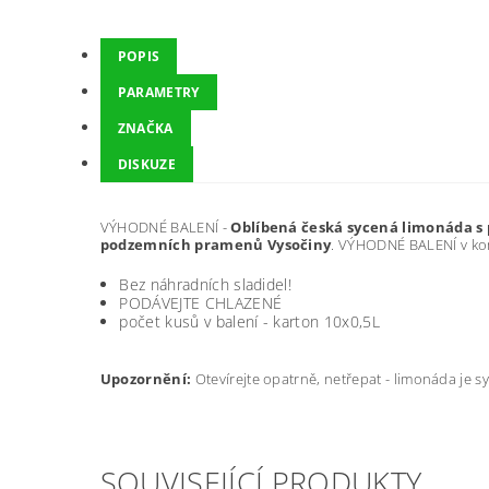
POPIS
PARAMETRY
ZNAČKA
DISKUZE
VÝHODNÉ BALENÍ -
Oblíbená česká sycená limonáda s 
podzemních pramenů Vysočiny
. VÝHODNÉ BALENÍ v ko
Bez náhradních sladidel!
PODÁVEJTE CHLAZENÉ
počet kusů v balení - karton 10x0,5L
Upozornění:
Otevírejte opatrně, netřepat - limonáda je s
SOUVISEJÍCÍ PRODUKTY