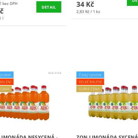
DE
34 Kč
70,54 Kč bez DPH
DETAIL
č
2,83 Kč / 1 ks
1 l
Kód:
6134
výrobek
Český výrobek
BALENÍ
VELKÉ BALENÍ
 CENA
SUPER CENA
LIMONÁDA NESYCENÁ -
ZON LIMONÁDA SYCENÁ