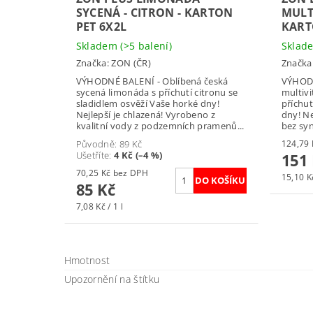
SYCENÁ - CITRON - KARTON
MULT
PET 6X2L
KART
Skladem
(>5 balení)
Skla
Značka:
ZON (ČR)
Značka
VÝHODNÉ BALENÍ - Oblíbená česká
VÝHODN
sycená limonáda s příchutí citronu se
multiv
sladidlem osvěží Vaše horké dny!
příchu
Nejlepší je chlazená! Vyrobeno z
dny! Ne
kvalitní vody z podzemních pramenů...
bez syn
Původně:
89 Kč
Ušetříte
:
4 Kč (–4 %)
151
70,25 Kč bez DPH
15,10 Kč
85 Kč
7,08 Kč / 1 l
Hmotnost
Upozornění na štítku