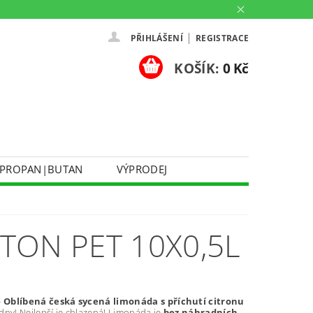
|
PŘIHLÁŠENÍ
REGISTRACE
KOŠÍK:
0 Kč
PROPAN|BUTAN
VÝPRODEJ
DOPRAVA A PLATBA
Ů
KONTAKTUJTE NÁS
O NÁS
TON PET 10X0,5L
PARTNERSKÉ PRODEJNY HEY!
-
Oblíbená česká sycená limonáda s příchutí citronu
dny! Nejlepší je chlazená! Limonáda je
bez
náhradních