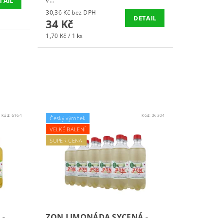
v...
TAIL
30,36 Kč bez DPH
DETAIL
34 Kč
1,70 Kč / 1 ks
Kód:
6164
Kód:
06304
Český výrobek
VELKÉ BALENÍ
SUPER CENA
 -
ZON LIMONÁDA SYCENÁ -