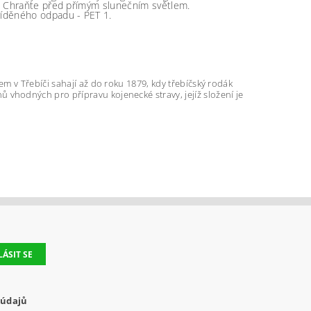
u. Chraňte před přímým slunečním světlem.
říděného odpadu - PET 1.
em v Třebíči sahají až do roku 1879, kdy třebíčský rodák
vhodných pro přípravu kojenecké stravy, jejíž složení je
 údajů