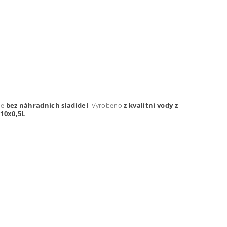
je
bez
náhradních sladidel
. Vyrobeno
z kvalitní vody z
e
10x0,5L
.