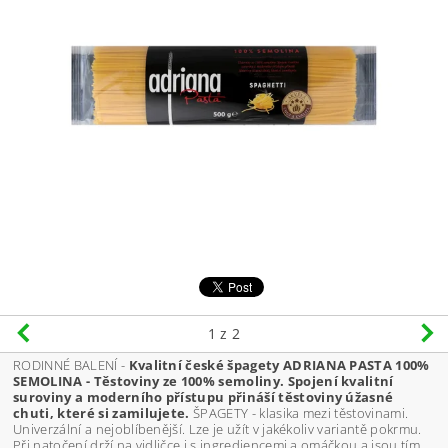
1
z 2
RODINNÉ BALENÍ -
Kvalitní české špagety ADRIANA PASTA 100%
SEMOLINA - Těstoviny ze 100% semoliny. Spojení kvalitní
suroviny a moderního přístupu přináší těstoviny úžasné
chuti, které si zamilujete.
ŠPAGETY - klasika mezi těstovinami.
Univerzální a nejoblíbenější. Lze je užít v jakékoliv variantě pokrmu.
Při natočení drží na vidličce i s ingrediencemi a omáčkou a jsou tím