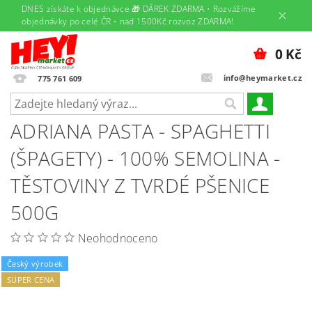
DNES získáte k objednávce 🎁 DÁREK ZDARMA • Rozvážíme
objednávky po celé ČR • nad 1500Kč rozvoz ZDARMA!
0 Kč
info@heymarket.cz
775 761 609
ADRIANA PASTA - SPAGHETTI
(ŠPAGETY) - 100% SEMOLINA -
TĚSTOVINY Z TVRDÉ PŠENICE
500G
Neohodnoceno
Český výrobek
SUPER CENA