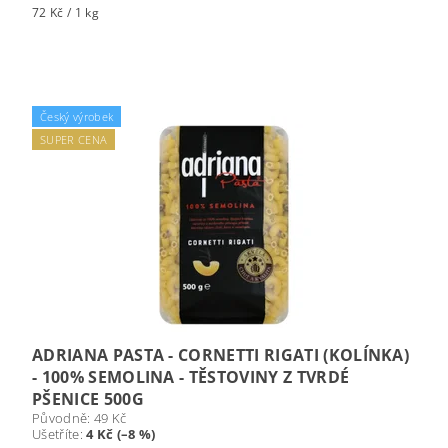
72 Kč / 1 kg
Český výrobek
SUPER CENA
ADRIANA PASTA - CORNETTI RIGATI (KOLÍNKA)
- 100% SEMOLINA - TĚSTOVINY Z TVRDÉ
PŠENICE 500G
Původně:
49 Kč
Ušetříte
:
4 Kč (–8 %)