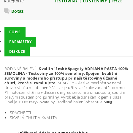
Kategorie
TĚSTOVINY | LUŠTĚNINY | RÝŽE
Dotaz
POPIS
PARAMETRY
DISKUZE
RODINNÉ BALENÍ -
Kvalitní české špagety ADRIANA PASTA 100%
SEMOLINA - Těstoviny ze 100% semoliny. Spojení kvalitní
suroviny a moderního přístupu přináší těstoviny úžasné
chuti, které si zamilujete.
ŠPAGETY - klasika mezi těstovinami.
Univerzální a nejoblíbenější. Lze je užít v jakékoliv variantě pokrmu.
Při natočení drží na vidličce i s ingrediencemi a omáčkou a jsou tím
pravým soustem pro gurmány. Výrobek je označen logem aKlasa.
Obal je 100% recyklovatelný. Rodinné balení obsahuje
500g
.
SPAGHETTI
SKVĚLÁ CHUŤ A KVALITA