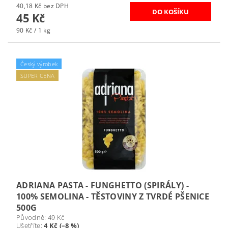
40,18 Kč bez DPH
45 Kč
90 Kč / 1 kg
Český výrobek
SUPER CENA
ADRIANA PASTA - FUNGHETTO (SPIRÁLY) -
100% SEMOLINA - TĚSTOVINY Z TVRDÉ PŠENICE
500G
Původně:
49 Kč
Ušetříte
:
4 Kč (–8 %)