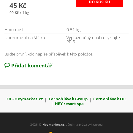
45 Kč
90 Kč / 1 kg
Hmotnost
0.51 kg
Upozornění na štítku
Vyprázdněný obal recyklujte -
PP 5.
Buďte první, kdo napíše příspěvek k této položce.
Přidat komentář
FB - Heymarket.cz
|
Černohlávek Group
|
Černohlávek OIL
|
HEY resort spa
2026 ©
Heymarket.cz
, všechna práva vyhrazena