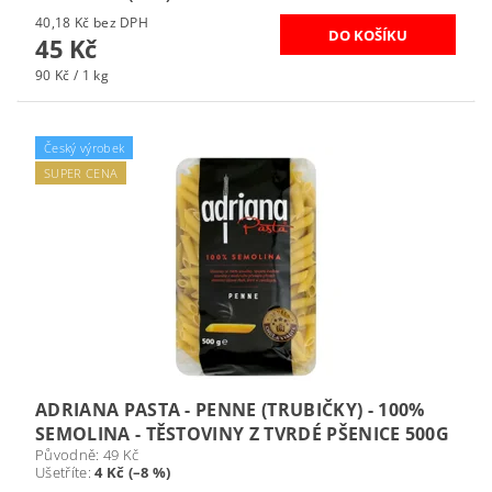
40,18 Kč bez DPH
45 Kč
90 Kč / 1 kg
Český výrobek
SUPER CENA
ADRIANA PASTA - PENNE (TRUBIČKY) - 100%
SEMOLINA - TĚSTOVINY Z TVRDÉ PŠENICE 500G
Původně:
49 Kč
Ušetříte
:
4 Kč (–8 %)