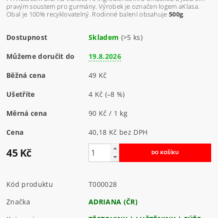
pravým soustem pro gurmány. Výrobek je označen logem aKlasa.
Obal je 100% recyklovatelný. Rodinné balení obsahuje
500g
.
Dostupnost
Skladem
(>5 ks)
Můžeme doručit do
19.8.2026
Běžná cena
49 Kč
Ušetříte
4 Kč
(–8 %)
Měrná cena
90 Kč / 1 kg
Cena
40,18 Kč bez DPH
45 Kč
Kód produktu
T000028
Značka
ADRIANA (ČR)