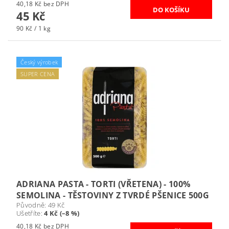
40,18 Kč bez DPH
45 Kč
90 Kč / 1 kg
Český výrobek
SUPER CENA
ADRIANA PASTA - TORTI (VŘETENA) - 100%
SEMOLINA - TĚSTOVINY Z TVRDÉ PŠENICE 500G
Původně:
49 Kč
Ušetříte
:
4 Kč (–8 %)
40,18 Kč bez DPH