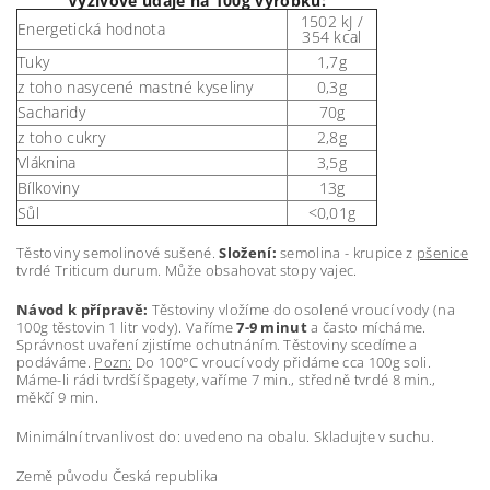
Výživové údaje na 100g výrobku:
1502 kJ /
Energetická hodnota
354 kcal
Tuky
1,7g
z toho nasycené mastné kyseliny
0,3g
Sacharidy
70g
z toho cukry
2,8g
Vláknina
3,5g
Bílkoviny
13g
Sůl
<0,01g
Těstoviny semolinové sušené.
Složení:
semolina - krupice z
pšenice
tvrdé Triticum durum. Může obsahovat stopy vajec.
Návod k přípravě:
Těstoviny vložíme do osolené vroucí vody (na
100g těstovin 1 litr vody). Vaříme
7-9 minut
a často mícháme.
Správnost uvaření zjistíme ochutnáním. Těstoviny scedíme a
podáváme.
Pozn:
Do 100°C vroucí vody přidáme cca 100g soli.
Máme-li rádi tvrdší špagety, vaříme 7 min., středně tvrdé 8 min.,
měkčí 9 min.
Minimální trvanlivost do: uvedeno na obalu. Skladujte v suchu.
Země původu Česká republika