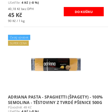
Ušetříte
:
4 Kč (–8 %)
40,18 Kč bez DPH
45 Kč
90 Kč / 1 kg
Český výrobek
SUPER CENA
ADRIANA PASTA - SPAGHETTI (ŠPAGETY) - 100%
SEMOLINA - TĚSTOVINY Z TVRDÉ PŠENICE 500G
Původně:
49 Kč
Ušetříte
:
4 Kč (–8 %)