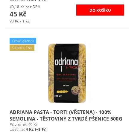
40,18 Kč bez DPH
45 Kč
90 Kč / 1 kg
Český výrobek
SUPER CENA
ADRIANA PASTA - TORTI (VŘETENA) - 100%
SEMOLINA - TĚSTOVINY Z TVRDÉ PŠENICE 500G
Původně:
49 Kč
Ušetříte
:
4 Kč (–8 %)