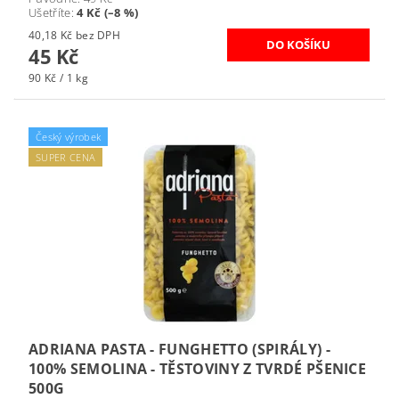
Ušetříte
:
4 Kč (–8 %)
40,18 Kč bez DPH
45 Kč
90 Kč / 1 kg
Český výrobek
SUPER CENA
ADRIANA PASTA - FUNGHETTO (SPIRÁLY) -
100% SEMOLINA - TĚSTOVINY Z TVRDÉ PŠENICE
500G