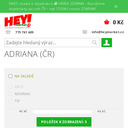
DNES získáte k objednávce 🎁 DÁREK ZDARMA • Rozvážíme
objednávky po celé ČR • nad 1500Kč rozvoz ZDARMA!
0 Kč
info@heymarket.cz
775 761 609
ADRIANA (ČR)
NA SKLADĚ
AKCE
NOVINKA
TIP
45
Kč
46
Kč
POLOŽEK K ZOBRAZENÍ:
5