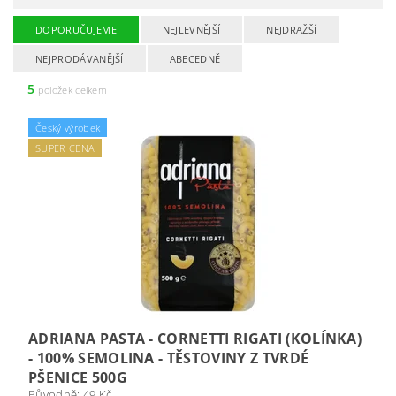
DOPORUČUJEME
NEJLEVNĚJŠÍ
NEJDRAŽŠÍ
NEJPRODÁVANĚJŠÍ
ABECEDNĚ
5
položek celkem
Český výrobek
SUPER CENA
ADRIANA PASTA - CORNETTI RIGATI (KOLÍNKA)
- 100% SEMOLINA - TĚSTOVINY Z TVRDÉ
PŠENICE 500G
Původně:
49 Kč