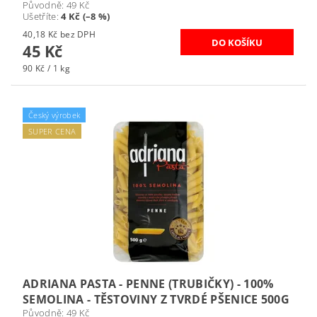
Původně:
49 Kč
Ušetříte
:
4 Kč (–8 %)
40,18 Kč bez DPH
45 Kč
90 Kč / 1 kg
Český výrobek
SUPER CENA
ADRIANA PASTA - PENNE (TRUBIČKY) - 100%
SEMOLINA - TĚSTOVINY Z TVRDÉ PŠENICE 500G
Původně:
49 Kč