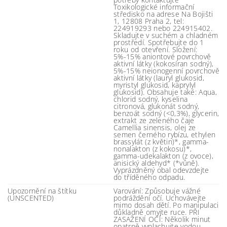
Toxikologické informační
středisko na adrese Na Bojišti
1, 12808 Praha 2, tel:
224919293 nebo 224915402.
Skladujte v suchém a chladném
prostředí. Spotřebujte do 1
roku od otevření. Složení:
5%-15% aniontové povrchově
aktivní látky (kokosíran sodný),
5%-15% neionogenní povrchově
aktivní látky (lauryl glukosid,
myristyl glukosid, kaprylyl
glukosid). Obsahuje také: Aqua,
chlorid sodný, kyselina
citronová, glukonát sodný,
benzoát sodný (<0,3%), glycerin,
extrakt ze zeleného čaje
Camellia sinensis, olej ze
semen černého rybízu, ethylen
brassylát (z květin)*, gamma-
nonalakton (z kokosu)*,
gamma-udekalakton (z ovoce),
anisický aldehyd* (*vůně).
Vyprázdněný obal odevzdejte
do tříděného odpadu.
Upozornění na štítku
Varování: Způsobuje vážné
(UNSCENTED)
podráždění očí. Uchovávejte
mimo dosah dětí. Po manipulaci
důkladně omyjte ruce. PŘI
ZASAŽENÍ OČÍ: Několik minut
opatrně vyplachujte vodou.