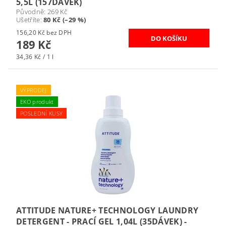
5,5L (157DÁVEK)
Původně:
269 Kč
Ušetříte
:
80 Kč (–29 %)
156,20 Kč bez DPH
189 Kč
34,36 Kč / 1 l
VÝPRODEJ
EKO produkt
POSLEDNÍ KUSY
ATTITUDE NATURE+ TECHNOLOGY LAUNDRY
DETERGENT - PRACÍ GEL 1,04L (35DÁVEK) -