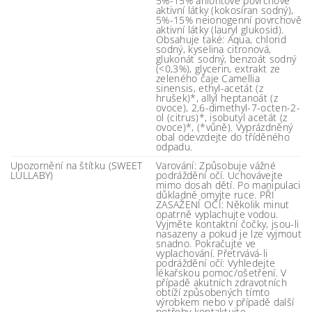
5%-15% aniontové povrchově
aktivní látky (kokosíran sodný),
5%-15% neionogenní povrchově
aktivní látky (lauryl glukosid).
Obsahuje také: Aqua, chlorid
sodný, kyselina citronová,
glukonát sodný, benzoát sodný
(<0,3%), glycerin, extrakt ze
zeleného čaje Camellia
sinensis, ethyl-acetát (z
hrušek)*, allyl heptanoát (z
ovoce), 2,6-dimethyl-7-octen-2-
ol (citrus)*, isobutyl acetát (z
ovoce)*, (*vůně). Vyprázdněný
obal odevzdejte do tříděného
odpadu.
Upozornění na štítku (SWEET
Varování: Způsobuje vážné
LULLABY)
podráždění očí. Uchovávejte
mimo dosah dětí. Po manipulaci
důkladně omyjte ruce. PŘI
ZASAŽENÍ OČÍ: Několik minut
opatrně vyplachujte vodou.
Vyjměte kontaktní čočky, jsou-li
nasazeny a pokud je lze vyjmout
snadno. Pokračujte ve
vyplachování. Přetrvává-li
podráždění očí: Vyhledejte
lékařskou pomoc/ošetření. V
případě akutních zdravotních
obtíží způsobených tímto
výrobkem nebo v případě další
potřeby kontaktujte