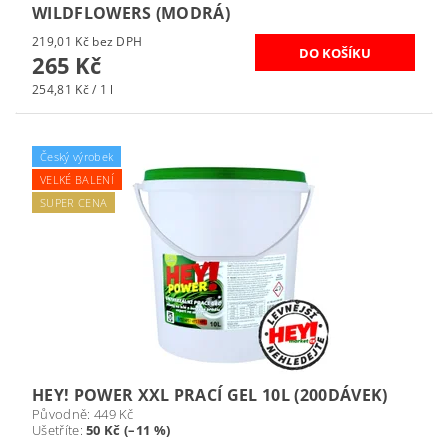
WILDFLOWERS (MODRÁ)
219,01 Kč bez DPH
265 Kč
254,81 Kč / 1 l
Český výrobek
VELKÉ BALENÍ
SUPER CENA
HEY! POWER XXL PRACÍ GEL 10L (200DÁVEK)
Původně:
449 Kč
Ušetříte
:
50 Kč (–11 %)