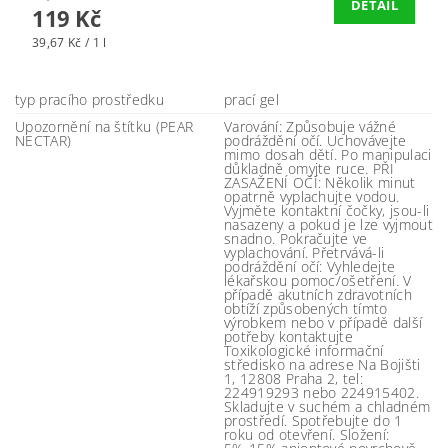
DETAIL
119 Kč
39,67 Kč / 1 l
typ pracího prostředku
prací gel
Upozornění na štítku (PEAR
Varování: Způsobuje vážné
NECTAR)
podráždění očí. Uchovávejte
mimo dosah dětí. Po manipulaci
důkladně omyjte ruce. PŘI
ZASAŽENÍ OČÍ: Několik minut
opatrně vyplachujte vodou.
Vyjměte kontaktní čočky, jsou-li
nasazeny a pokud je lze vyjmout
snadno. Pokračujte ve
vyplachování. Přetrvává-li
podráždění očí: Vyhledejte
lékařskou pomoc/ošetření. V
případě akutních zdravotních
obtíží způsobených tímto
výrobkem nebo v případě další
potřeby kontaktujte
Toxikologické informační
středisko na adrese Na Bojišti
1, 12808 Praha 2, tel:
224919293 nebo 224915402.
Skladujte v suchém a chladném
prostředí. Spotřebujte do 1
roku od otevření. Složení: