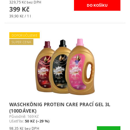
329,75 Kč bez DPH
399 Kč
39,90 Kč / 1 l
DOPORUČUJEME
SUPER CENA
WASCHKÖNIG PROTEIN CARE PRACÍ GEL 3L
(100DÁVEK)
Původně:
169 Kč
Ušetříte
:
50 Kč (–29 %)
98,35 Kč bez DPH