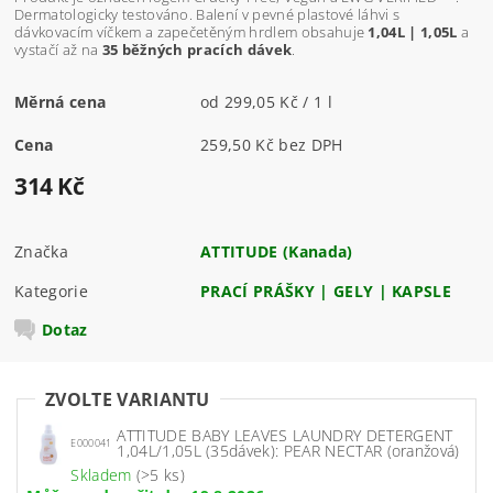
Dermatologicky testováno. Balení v pevné plastové láhvi s
dávkovacím víčkem a zapečetěným hrdlem obsahuje
1,04L | 1,05L
a
vystačí až na
35 běžných pracích dávek
.
Měrná cena
od 299,05 Kč / 1 l
Cena
259,50 Kč bez DPH
314 Kč
Značka
ATTITUDE (Kanada)
Kategorie
PRACÍ PRÁŠKY | GELY | KAPSLE
Dotaz
ZVOLTE VARIANTU
ATTITUDE BABY LEAVES LAUNDRY DETERGENT
E000041
1,04L/1,05L (35dávek): PEAR NECTAR (oranžová)
Skladem
(>5 ks)