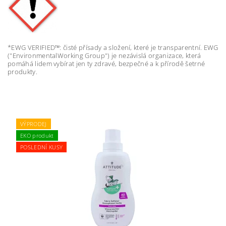
*EWG VERIFIED™: čisté přísady a složení, které je transparentní. EWG
("EnvironmentalWorking Group") je nezávislá organizace, která
pomáhá lidem vybírat jen ty zdravé, bezpečné a k přírodě šetrné
produkty.
VÝPRODEJ
EKO produkt
POSLEDNÍ KUSY