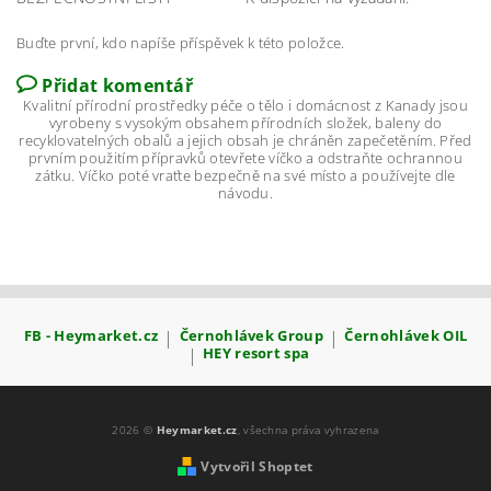
Buďte první, kdo napíše příspěvek k této položce.
Přidat komentář
Kvalitní přírodní prostředky péče o tělo i domácnost z Kanady jsou
vyrobeny s vysokým obsahem přírodních složek, baleny do
recyklovatelných obalů a jejich obsah je chráněn zapečetěním. Před
prvním použitím přípravků otevřete víčko a odstraňte ochrannou
zátku. Víčko poté vraťte bezpečně na své místo a používejte dle
návodu.
FB - Heymarket.cz
|
Černohlávek Group
|
Černohlávek OIL
|
HEY resort spa
2026 ©
Heymarket.cz
, všechna práva vyhrazena
Vytvořil Shoptet