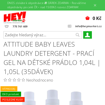
DNES získáte k objednávce 🎁 DÁREK ZDARMA • Rozvážíme
objednávky po celé ČR • nad 1500Kč rozvoz ZDARMA!
0 Kč
info@heymarket.cz
775 761 609
ATTITUDE BABY LEAVES
LAUNDRY DETERGENT - PRACÍ
GEL NA DĚTSKÉ PRÁDLO 1,04L |
1,05L (35DÁVEK)
Neohodnoceno
VÝPRODEJ
EKO produkt
POSLEDNÍ KUSY