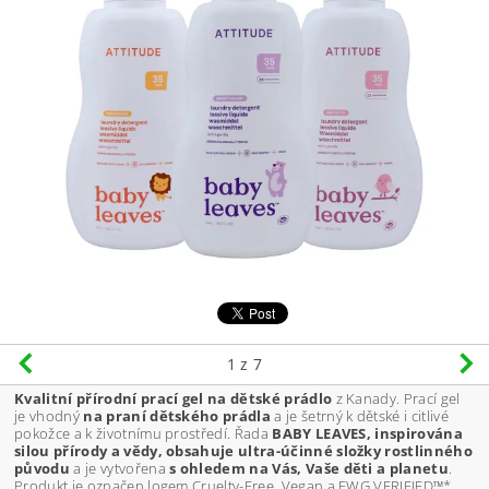
1
z 7
Kvalitní přírodní prací gel na dětské prádlo
z Kanady. Prací gel
je vhodný
na praní dětského prádla
a je šetrný k dětské i citlivé
pokožce a k životnímu prostředí. Řada
BABY LEAVES, inspirována
silou přírody a vědy, obsahuje ultra-účinné složky rostlinného
původu
a je vytvořena
s ohledem na Vás, Vaše děti a planetu
.
Produkt je označen logem Cruelty-Free, Vegan a EWG VERIFIED™*.