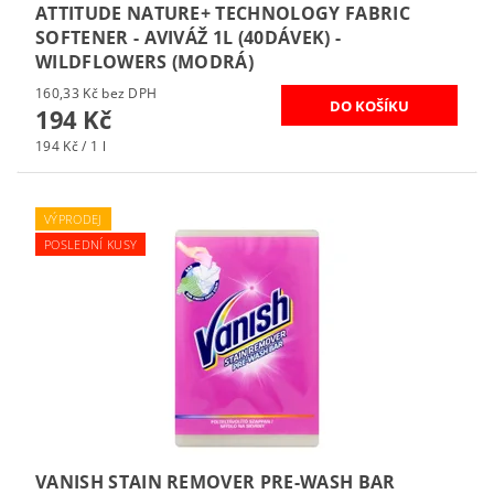
ATTITUDE NATURE+ TECHNOLOGY FABRIC
SOFTENER - AVIVÁŽ 1L (40DÁVEK) -
WILDFLOWERS (MODRÁ)
160,33 Kč bez DPH
194 Kč
194 Kč / 1 l
VÝPRODEJ
POSLEDNÍ KUSY
VANISH STAIN REMOVER PRE-WASH BAR