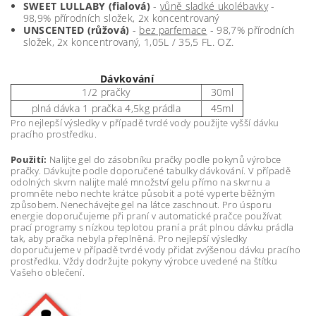
SWEET LULLABY (fialová)
-
vůně sladké ukolébavky
-
98,9% přírodních složek, 2x koncentrovaný
UNSCENTED (růžová)
-
bez parfemace
- 98,7% přírodních
složek, 2x koncentrovaný, 1,05L / 35,5 FL. OZ.
Dávkování
1/2 pračky
30ml
plná dávka 1 pračka 4,5kg prádla
45ml
Pro nejlepší výsledky v případě tvrdé vody použijte vyšší dávku
pracího prostředku.
Použití:
Nalijte gel do zásobníku pračky podle pokynů výrobce
pračky. Dávkujte podle doporučené tabulky dávkování. V případě
odolných skvrn nalijte malé množství gelu přímo na skvrnu a
promněte nebo nechte krátce působit a poté vyperte běžným
způsobem. Nenechávejte gel na látce zaschnout. Pro úsporu
energie doporučujeme při praní v automatické pračce používat
prací programy s nízkou teplotou praní a prát plnou dávku prádla
tak, aby pračka nebyla přeplněná. Pro nejlepší výsledky
doporučujeme v případě tvrdé vody přidat zvýšenou dávku pracího
prostředku. Vždy dodržujte pokyny výrobce uvedené na štítku
Vašeho oblečení.