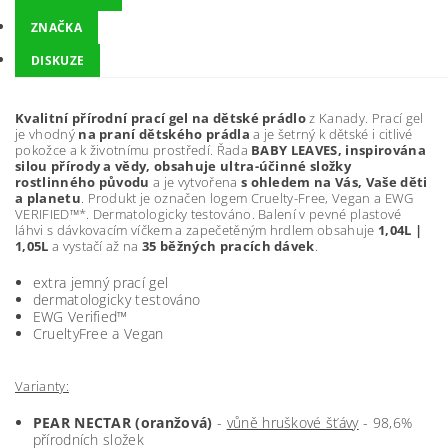
ZNAČKA
DISKUZE
Kvalitní přírodní prací gel na dětské prádlo
z Kanady. Prací gel
je vhodný
na praní dětského prádla
a je šetrný k dětské i citlivé
pokožce a k životnímu prostředí. Řada
BABY LEAVES, inspirována
silou přírody a vědy, obsahuje ultra-účinné složky
rostlinného původu
a je vytvořena
s ohledem na Vás, Vaše děti
a planetu
. Produkt je označen logem Cruelty-Free, Vegan a EWG
VERIFIED™*. Dermatologicky testováno. Balení v pevné plastové
láhvi s dávkovacím víčkem a zapečetěným hrdlem obsahuje
1,04L |
1,05L
a vystačí až na
35 běžných pracích dávek
.
extra jemný prací gel
dermatologicky testováno
EWG Verified™
CrueltyFree a Vegan
Varianty:
PEAR NECTAR (oranžová)
-
vůně hruškové šťávy
- 98,6%
přírodních složek