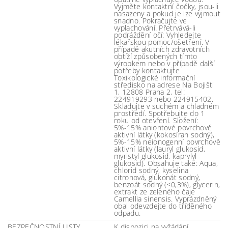
Vyjměte kontaktní čočky, jsou-li
nasazeny a pokud je lze vyjmout
snadno. Pokračujte ve
vyplachování. Přetrvává-li
podráždění očí: Vyhledejte
lékařskou pomoc/ošetření. V
případě akutních zdravotních
obtíží způsobených tímto
výrobkem nebo v případě další
potřeby kontaktujte
Toxikologické informační
středisko na adrese Na Bojišti
1, 12808 Praha 2, tel:
224919293 nebo 224915402.
Skladujte v suchém a chladném
prostředí. Spotřebujte do 1
roku od otevření. Složení:
5%-15% aniontové povrchově
aktivní látky (kokosíran sodný),
5%-15% neionogenní povrchově
aktivní látky (lauryl glukosid,
myristyl glukosid, kaprylyl
glukosid). Obsahuje také: Aqua,
chlorid sodný, kyselina
citronová, glukonát sodný,
benzoát sodný (<0,3%), glycerin,
extrakt ze zeleného čaje
Camellia sinensis. Vyprázdněný
obal odevzdejte do tříděného
odpadu.
BEZPEČNOSTNÍ LISTY
K dispozici na vyžádání.