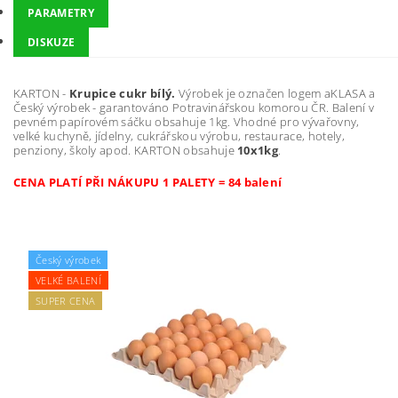
PARAMETRY
DISKUZE
KARTON -
Krupice cukr bílý.
Výrobek je označen logem aKLASA a
Český výrobek - garantováno Potravinářskou komorou ČR. Balení v
pevném papírovém sáčku obsahuje 1kg. Vhodné pro vývařovny,
velké kuchyně, jídelny, cukrářskou výrobu, restaurace, hotely,
penziony, školy apod. KARTON obsahuje
10x1kg
.
CENA PLATÍ PŘI NÁKUPU 1 PALETY = 84 balení
Český výrobek
VELKÉ BALENÍ
SUPER CENA