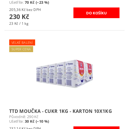
Ušetříte
:
70 Kč (–23 %)
205,36 Kč bez DPH
230 Kč
23 Kč / 1 kg
VELKÉ BALENÍ
SUPER CENA
TTD MOUČKA - CUKR 1KG - KARTON 10X1KG
Původně:
290 Kč
Ušetříte
:
30 Kč (–10 %)
232,14 Kč bez DPH