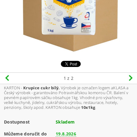
1
z 2
KARTON -
Krupice cukr bílý.
Výrobek je označen logem aKLASA a
Český výrobek - garantováno Potravinářskou komorou ČR. Balení v
pevném papírovém sáčku obsahuje 1kg. Vhodné pro vývařovny,
velké kuchyně, jídelny, cukrářskou výrobu, restaurace, hotely,
penziony, školy apod. KARTON obsahuje
10x1kg
.
Dostupnost
Skladem
Můžeme doručit do
19.8.2026