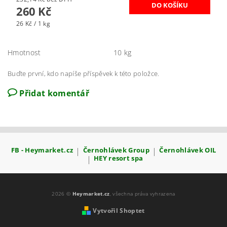
260 Kč
26 Kč / 1 kg
Hmotnost
10 kg
Buďte první, kdo napíše příspěvek k této položce.
Přidat komentář
FB - Heymarket.cz
|
Černohlávek Group
|
Černohlávek OIL
|
HEY resort spa
2026 ©
Heymarket.cz
, všechna práva vyhrazena
Vytvořil Shoptet