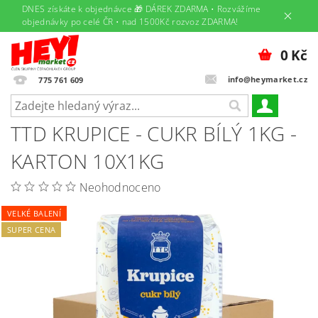
DNES získáte k objednávce 🎁 DÁREK ZDARMA • Rozvážíme
objednávky po celé ČR • nad 1500Kč rozvoz ZDARMA!
0 Kč
info@heymarket.cz
775 761 609
TTD KRUPICE - CUKR BÍLÝ 1KG -
KARTON 10X1KG
Neohodnoceno
VELKÉ BALENÍ
SUPER CENA