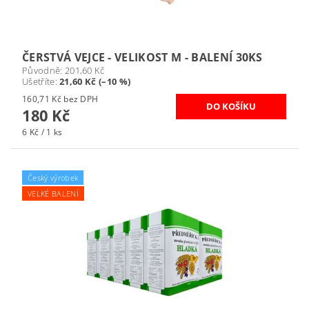
ČERSTVÁ VEJCE - VELIKOST M - BALENÍ 30KS
Původně:
201,60 Kč
Ušetříte
:
21,60 Kč (–10 %)
160,71 Kč bez DPH
180 Kč
6 Kč / 1 ks
Český výrobek
VELKÉ BALENÍ