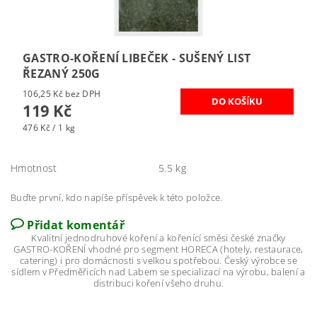
GASTRO-KOŘENÍ LIBEČEK - SUŠENÝ LIST
ŘEZANÝ 250G
106,25 Kč bez DPH
119 Kč
476 Kč / 1 kg
Hmotnost
5.5 kg
Buďte první, kdo napíše příspěvek k této položce.
Přidat komentář
Kvalitní jednodruhové koření a kořenící směsi české značky
GASTRO-KOŘENÍ vhodné pro segment HORECA (hotely, restaurace,
catering) i pro domácnosti s velkou spotřebou. Český výrobce se
sídlem v Předměřicích nad Labem se specializací na výrobu, balení a
distribuci koření všeho druhu.