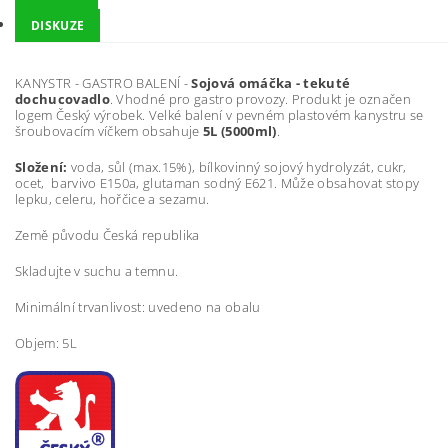
DISKUZE
KANYSTR - GASTRO BALENÍ -
Sojová omáčka - tekuté
dochucovadlo
. Vhodné pro gastro provozy. Produkt je označen
logem Český výrobek. Velké balení v pevném plastovém kanystru se
šroubovacím víčkem obsahuje
5L (5000ml)
.
Složení:
voda, sůl (max.15%), bílkovinný sojový hydrolyzát, cukr,
ocet, barvivo E150a, glutaman sodný E621. Může obsahovat stopy
lepku, celeru, hořčice a sezamu.
Země původu Česká republika
Skladujte v suchu a temnu.
Minimální trvanlivost: uvedeno na obalu
Objem: 5L