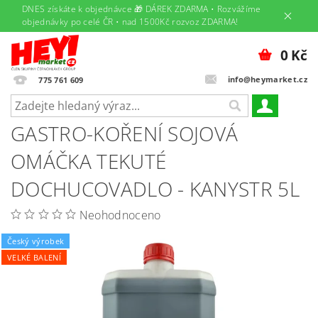
DNES získáte k objednávce 🎁 DÁREK ZDARMA • Rozvážíme
objednávky po celé ČR • nad 1500Kč rozvoz ZDARMA!
0 Kč
info@heymarket.cz
775 761 609
GASTRO-KOŘENÍ SOJOVÁ
OMÁČKA TEKUTÉ
DOCHUCOVADLO - KANYSTR 5L
Neohodnoceno
Český výrobek
VELKÉ BALENÍ