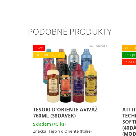
PODOBNÉ PRODUKTY
Kód:
A000019
Akce
VÝPRO
DOPORUČUJEME
EKO pr
POSLE
TESORI D'ORIENTE AVIVÁŽ
ATTI
760ML (38DÁVEK)
TECH
SOFTE
Skladem
(>5 ks)
(40D
Značka:
Tesori d'Oriente (Itálie)
(MOD