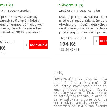
dem
(1 ks)
Skladem
(1 ks)
:
ATTITUDE (Kanada)
Značka:
ATTITUDE (Kanada)
í přírodní aviváž z Kanady.
Kvalitní přírodní aviváž na děts
 zanechá příjemně měkké a
prádlo z Kanady. Díky svému slo
ěné příjemnou vůní divokých
vhodná pro máchání dětského p
h květů, usnadňuje následné
ve studené vodě. Zanechá děts
. Obsahuje 98,1% přírodních
prádlo příjemně měkké a provon
..
160,33 Kč bez DPH
160,33 Kč bez DPH
194 Kč
 Kč
186,54 Kč / 1 l
 1 l
4.2 kg
UPOZORNĚNÍ: Tekutá aviváž může zv
doporučeného množství může být t
na: - dětské noční prádlo nebo o
jejich ohnivzdornost snížit. - Oble
velur, žinylka a froté). Pouze pro 
od data výroby (viz obal). Složení:
Benzyl salicylate, Citronellol, Cit
Terpineol, Tetramethyl Acetylocta
podráždění očí. Je-li nutná lékařs