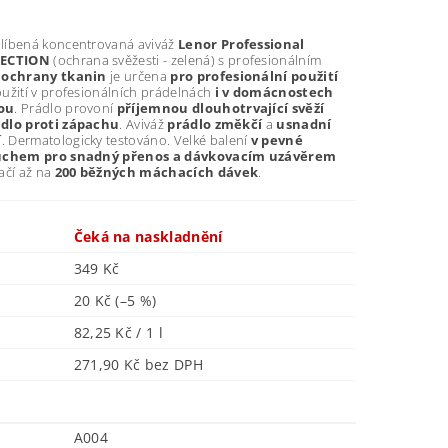
líbená koncentrovaná aviváž
Lenor Professional
TECTION
(ochrana svěžesti - zelená) s profesionálním
 ochrany tkanin
je určena
pro profesionální použití
užití v profesionálních prádelnách
i v domácnostech
bou
. Prádlo provoní
příjemnou dlouhotrvající svěží
ádlo proti zápachu
. Aviváž
prádlo změkčí
a
usnadní
í
. Dermatologicky testováno. Velké balení
v pevné
s uchem pro snadný přenos a dávkovacím uzávěrem
ačí až na
200 běžných máchacích dávek
.
Čeká na naskladnění
349 Kč
20 Kč
(–5 %)
82,25 Kč / 1 l
271,90 Kč bez DPH
A004