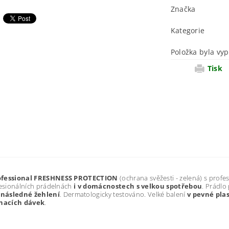
Značka
Kategorie
Položka byla vyp
Tisk
ofessional FRESHNESS PROTECTION
(ochrana svěžesti - zelená) s prof
fesionálních prádelnách
i v domácnostech s velkou spotřebou
. Prádlo
 následné žehlení
. Dermatologicky testováno. Velké balení
v pevné pla
hacích dávek
.