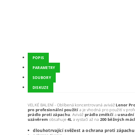
POPIS
PARAMETRY
SOUBORY
DISKUZE
VELKÉ BALENÍ - Oblíbená koncentrovaná aviváž
Lenor Pr
pro profesionální použití
a je vhodná pro použití v pro
prádlo proti zápachu
. Aviváž
prádlo změkčí
a
usnadní
uzávěrem
obsahuje
4L
a vystačí až na
200 běžných mác
dlouhotrvající svěžest a ochrana proti zápachu