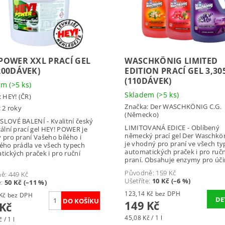
 POWER XXL PRACÍ GEL
WASCHKÖNIG LIMITED
200DÁVEK)
EDITION PRACÍ GEL 3,30
(110DÁVEK)
dem
(>5 ks)
Skladem
(>5 ks)
:
HEY! (ČR)
Značka:
Der WASCHKÖNIG C.G.
 2 roky
(Německo)
LOVÉ BALENÍ - Kvalitní český
LIMITOVANÁ EDICE - Oblíbený
ální prací gel HEY! POWER je
německý prací gel Der Waschkön
pro praní Vašeho bílého i
je vhodný pro praní ve všech t
ého prádla ve všech typech
automatických praček i pro ručn
ických praček i pro ruční
praní. Obsahuje enzymy pro účin
.
Původně:
159 Kč
ně:
449 Kč
Ušetříte
:
10 Kč (–6 %)
e
:
50 Kč (–11 %)
123,14 Kč bez DPH
329,75 Kč bez DPH
DE
149 Kč
 Kč
45,08 Kč / 1 l
 / 1 l