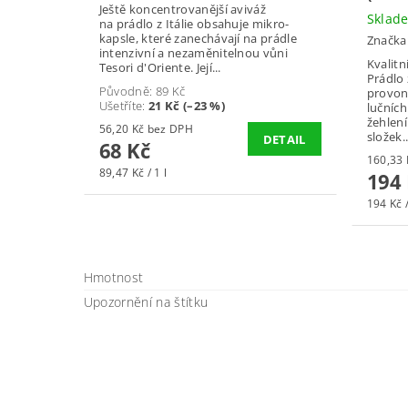
Ještě koncentrovanější aviváž
Skla
na prádlo z Itálie obsahuje mikro-
kapsle, které zanechávají na prádle
Značka
intenzivní a nezaměnitelnou vůni
Kvalitn
Tesori d'Oriente. Její...
Prádlo
Původně:
89 Kč
provon
Ušetříte
:
21 Kč (–23 %)
lučníc
žehlení
56,20 Kč bez DPH
složek..
DETAIL
68 Kč
89,47 Kč / 1 l
194
194 Kč /
Hmotnost
Upozornění na štítku