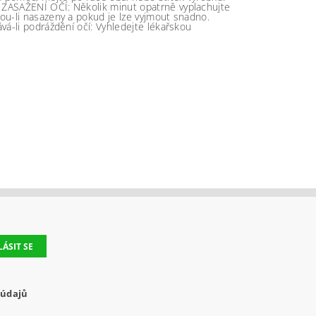
 ZASAŽENÍ OČÍ: Několik minut opatrně vyplachujte
sou-li nasazeny a pokud je lze vyjmout snadno.
ává-li podráždění očí: Vyhledejte lékařskou
 údajů