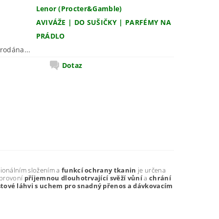
Lenor (Procter&Gamble)
AVIVÁŽE | DO SUŠIČKY | PARFÉMY NA
PRÁDLO
rodána...
Dotaz
esionálním složením a
funkcí ochrany tkanin
je určena
 provoní
příjemnou dlouhotrvající svěží vůní
a
chrání
stové láhvi s uchem pro snadný přenos a dávkovacím