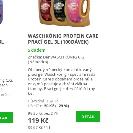
WASCHKÖNIG PROTEIN CARE
5L
PRACÍ GEL 3L (100DÁVEK)
Skladem
Značka:
Der WASCHKÖNIG C.G.
(Německo)
Oblíbený německý koncentrovaný
prací gel Waschkönig - speciální řada
Protein Care s obsahem proteinů a
ig C.G.
enzymů posiluje a chrání vlákna
ypech
tkaniny. Prací gel je obzvláště šetrný
í
ke...
né...
Původně:
169 Kč
Ušetříte
:
50 Kč (–29 %)
98,35 Kč bez DPH
DETAIL
TAIL
119 Kč
39,67 Kč / 1 l