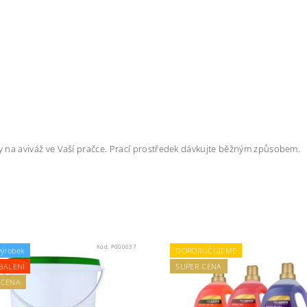
y na aviváž ve Vaší pračce. Prací prostředek dávkujte běžným způsobem.
Kód:
P000037
výrobek
DOPORUČUJEME
BALENÍ
SUPER CENA
 CENA