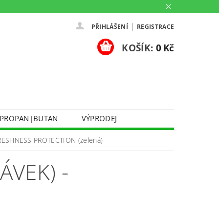
|
PŘIHLÁŠENÍ
REGISTRACE
KOŠÍK:
0 Kč
PROPAN|BUTAN
VÝPRODEJ
DOPRAVA A PLATBA
FRESHNESS PROTECTION (zelená)
Ů
KONTAKTUJTE NÁS
O NÁS
ÁVEK) -
PARTNERSKÉ PRODEJNY HEY!