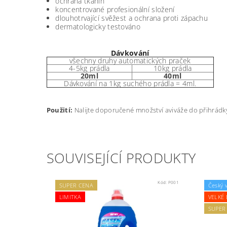
ochrana tkanin
koncentrované profesionální složení
dlouhotrvající svěžest a ochrana proti zápachu
dermatologicky testováno
Dávkování
všechny druhy automatických praček
4-5kg prádla
10kg prádla
20ml
40ml
Dávkování na 1kg suchého prádla = 4ml.
Použití:
Nalijte doporučené množství aviváže do přihrádk
SOUVISEJÍCÍ PRODUKTY
Kód:
P001
SUPER CENA
Český 
LIMITKA
VELKÉ 
SUPER