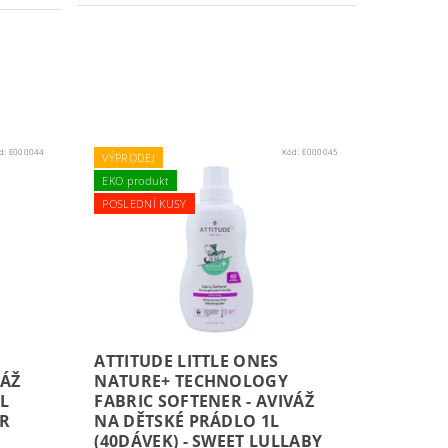
d:
E000044
Kód:
E000045
VÝPRODEJ
EKO produkt
POSLEDNÍ KUSY
ATTITUDE LITTLE ONES
VÁŽ
NATURE+ TECHNOLOGY
4L
FABRIC SOFTENER - AVIVÁŽ
AR
NA DĚTSKÉ PRÁDLO 1L
(40DÁVEK) - SWEET LULLABY