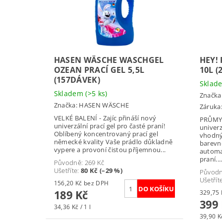
HASEN WÄSCHE WASCHGEL
HEY!
OZEAN PRACÍ GEL 5,5L
10L (
(157DÁVEK)
Skla
Skladem
(>5 ks)
Značka
Značka:
HASEN WÄSCHE
Záruka:
VELKÉ BALENÍ - Zajíc přináší nový
PRŮMYS
univerzální prací gel pro časté praní!
univerz
Oblíbený koncentrovaný prací gel
vhodný 
německé kvality Vaše prádlo důkladně
barevn
vypere a provoní čistou příjemnou...
automat
praní...
Původně:
269 Kč
Ušetříte
:
80 Kč (–29 %)
Původ
Ušetřít
156,20 Kč bez DPH
189 Kč
399
34,36 Kč / 1 l
39,90 Kč