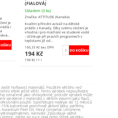
(FIALOVÁ)
Skladem
(3 ks)
Značka:
ATTITUDE (Kanada)
ké
žení je
Kvalitní přírodní aviváž na dětské
rádla i
prádlo z Kanady. Díky svému složení je
ké
vhodná i pro máchání ve studené vodě
ěné...
- účinkuje při pracích programech s
teplotami již od...
160,33 Kč bez DPH
194 Kč
194 Kč / 1 l
ýšit hořlavost materiálů. Použitím většího než
ento efekt ještě větší. Tento výrobek nepoužívejte
děvy označené jako ohnivzdorné, protože výrobek může
čení vyrobené z materiálů s dělším vlasem (jako flauš,
profesionální použití. Spotřebujte nejlépe do 12 měsíců
 5-15% kationtové povrchově aktivní látky; parfémy,
rus Aurantium Peel Oil, Hexyl cinnamal, Limonene,
hydronapthalenes. Varování: Způsobuje vážné
ká pomoc, mějte po ruce obal nebo štítek výrobku.