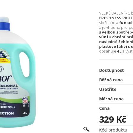
VELKÉ BALENÍ - Ob
FRESHNESS PRO
složením a
funkcí
a je vhodná pro po
s velkou spotře
vůní
a
chrání pr
následné žehlen
plastové láhvi 
obsahuje
4L
a vyst
Dostupnost
Běžná cena
Ušetříte
Měrná cena
Cena
329 Kč
Kód produktu