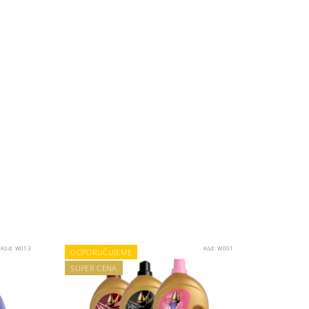
Kód:
W013
Kód:
W001
DOPORUČUJEME
SUPER CENA