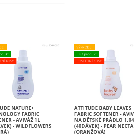
Kód:
E000057
Kó
DEJ
VÝPRODEJ
odukt
EKO produkt
DNÍ KUSY
POSLEDNÍ KUSY
TUDE NATURE+
ATTITUDE BABY LEAVES
NOLOGY FABRIC
FABRIC SOFTENER - AVI
NER - AVIVÁŽ 1L
NA DĚTSKÉ PRÁDLO 1,0
ÁVEK) - WILDFLOWERS
(40DÁVEK) - PEAR NECT
RÁ)
(ORANŽOVÁ)